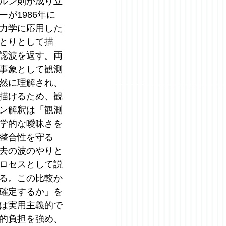
ルン則が成り立
が1986年に
力学に応用した
とりとして描
認波を返す。両
事象として観測
然に理解され、
描けるため、観
ン解釈は「観測
学的な曖昧さを
整合性を守る
去の波のやりと
ロセスとして説
る。この比較か
確定するか」を
は実用主義的で
的負担を強め、