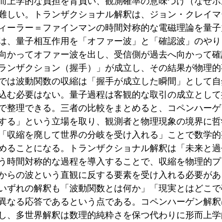
而上学的な負担を背負い、観測確率の意味づけ（なぜボ
難しい。トランザクショナル解釈は、ジョン・クレイマー
ィーラー＝ファインマンの時間対称的な電磁理論を量子
は、量子相互作用を「オファー波」と「確認波」のやり
向かってオファー波を出し、受信側が過去へ向かって確
ランザクション（握手）」が成立し、その結果が物理的
では波動関数の収縮は「握手が成立した瞬間」として自
込む必要はない。量子過程は客観的な取引の成立として
で整理できる。三者の比較をまとめると、コペンハーゲ
する」という立場を取り、観測者と物理現象の境界に哲
「収縮を廃して世界の分岐を受け入れる」ことで数学的
めることになる。トランザクショナル解釈は「未来と過
う時間対称的な過程を導入することで、収縮を物理的プ
からの波という直観に反する要素を受け入れる必要があ
いずれの解釈も「波動関数とは何か」「現実とはどこで
異なる応答であるという点である。コペンハーゲン解釈
し、多世界解釈は数理的純粋さを保つ代わりに形而上学