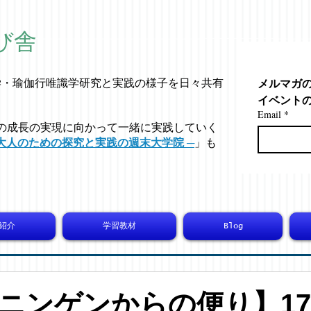
び舎
メルマガ
学・
瑜伽行唯識学
研究と実践の様子を日々共有
イベント
Email
*
の成長の実現に向かって一緒に実践していく
大人のための探究と実践の週末大学院 ─
」も
紹介
学習教材
Blog
ニンゲンからの便り】174