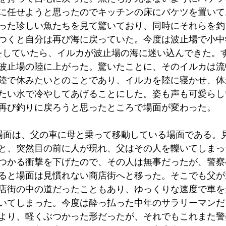
に任せようと思ったのでキッチンの床にバケツを置いて
った珍しい魚たちを見て驚いており、同時にそれらを釣
つくと自分は再び海に戻っていた。今度は波止場で小中
をしていたら、イルカが波止場の海に迷い込んできた。
波止場の陸に上がった。驚いたことに、そのイルカは流
陸で休みたいとのことであり、イルカを陸に寝かせ、体
たい水で冷やしてあげることにした。姿も声も可愛らし
再び釣りに戻ろうと思ったところで場面が変わった。
場面は、父の車に母と乗って移動している場面である。
と、突然目の前に人が現れ、父はその人を轢いてしまっ
つかる衝撃を下げたので、その人は無事だったが、警察
ると場面は見慣れない商店街へと移った。そこでも父が
店街の中の道だったこともあり、ゆっくりな速度で車を
いてしまった。今度は酔っ払った中年のサラリーマンだ
より、軽くぶつかった形だったが、それでもこれまた警