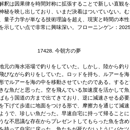
解釈は因果律を時間対称に拡張することで新しい直観を
神秘を映し出しており、いまだ決着はついていない。む
、量子力学が単なる技術理論を超え、現実と時間の本性
示してい点で非常に興味深い。フローニンゲン：2025/9
17428. 今朝方の夢
地元の海水浴場で釣りをしていた。しかし、陸から釣り
飛びながら釣りをしていた。ロッドを持ち、ルアーを海
形でルアーを海の中を移動させていたのである。すると
きな魚だと思った。空を飛んでいる加速度を活かして魚
ばもう国道の方まで出てきており、逆に減速させる必要
を下げて歩道に地面をつける形で、摩擦力を通じて減速
ようで、珍しい魚だった。早速自宅に持って帰ることに
うな不思議な存在からプレゼントしてもらった魚を含め
を持って自宅に戻った。魚たちが死なないようにバケツ