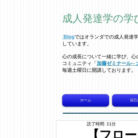
成人発達学の学
Blog
ではオラ
ン
ダでの成人発達
しています。
心の成長について一緒に学び、心
コミュニティ「
加藤ゼミナール─ 
毎週土曜日に開講しております。
ホーム
自己
読了時間: 11分
【フロー