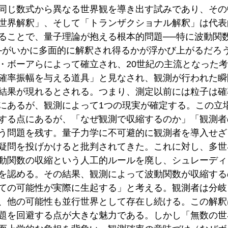
同じ数式から異なる世界観を導き出す試みであり、その
世界解釈」、そして「トランザクショナル解釈」は代表
ることで、量子理論が抱える根本的問題──特に波動関
─がいかに多面的に解釈され得るかが浮かび上がるだろ
・ボーアらによって確立され、20世紀の主流となった
確率振幅を与える道具」と見なされ、観測が行われた瞬
結果が現れるとされる。つまり、測定以前には粒子は確
にあるが、観測によって1つの現実が確定する。この立
する点にあるが、「なぜ観測で収縮するのか」「観測者
う問題を残す。量子力学に不可避的に観測者を導入せざ
疑問を投げかけると批判されてきた。これに対し、多世
動関数の収縮という人工的ルールを廃し、シュレーディ
を認める。その結果、観測によって波動関数が収縮する
ての可能性が実際に生起する」と考える。観測者は分岐
、他の可能性も並行世界として存在し続ける。この解釈
題を回避する点が大きな魅力である。しかし「無数の世