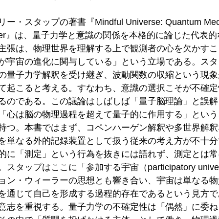
ップの著書『Mindful Universe: Quantum Mechani
g Observer』は、量子力学と意識の関係を本格的に論じた代
主張は、物理世界を理解する上で観測者の心を欠かすこ
が宇宙の進化に関与している」という立場である。スタ
の量子力学解釈を受け継ぎ、波動関数の収縮という現象
て起こると考える。すなわち、意識の選択こそが不確定
るのである。この議論はしばしば「量子脳理論」と誤解
「心は脳の物理過程を超えて量子的に作用する」という
持つ。本書ではまず、コペンハーゲン解釈や多世界解釈
を単なる外的記録装置として扱う従来の考え方が不十分
的に「測定」という行為を抜きには語れず、測定とは常
ップはここに「参加する宇宙（participatory univ
ョン・ウィーラーの思想とも響き合い、宇宙は単なる物
を通じて自己を形成する過程的存在であるという見方で
意志を重視する。量子力学の不確定性は「偶然」に委ね