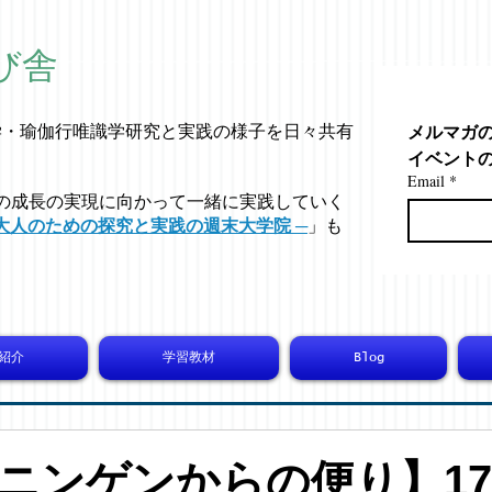
び舎
メルマガ
学・
瑜伽行唯識学
研究と実践の様子を日々共有
イベント
Email
*
の成長の実現に向かって一緒に実践していく
大人のための探究と実践の週末大学院 ─
」も
紹介
学習教材
Blog
ニンゲンからの便り】173