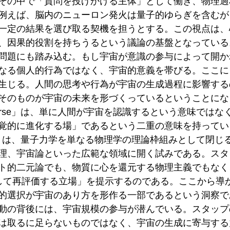
その中で「質問を投げかける主体」として働き、物理過
例えば、脳内のニューロン発火は量子的ゆらぎを含むが
一定の結果を選び取る契機を担うとする。この視点は、
、因果的役割を持ちうるという議論の基盤となっている
問題にも踏み込む。もし宇宙が意識の参与によって開か
なる個人的行為ではなく、宇宙的意義を帯びる。ここに
生じる。人間の思考や行為が宇宙の生成過程に影響する
そのものが宇宙の未来を形づくっているということにな
Universe」は、単に人間が宇宙を認識するという意味では
覚的に進化する場」であるという二重の意味を持ってい
iverse』は、量子力学を単なる物理学の理論枠組みとして閉
理、宇宙論といった広範な領域に開く試みである。スタ
ト的二元論でも、物質に心を還元する物理主義でもなく
して再評価する立場」を提示するのである。ここから導
的選択が宇宙のあり方を形作る一部であるという洞察で
動の背後には、宇宙規模の参与が潜んでいる。スタップ
は取るに足らないものではなく、宇宙の生成に寄与する