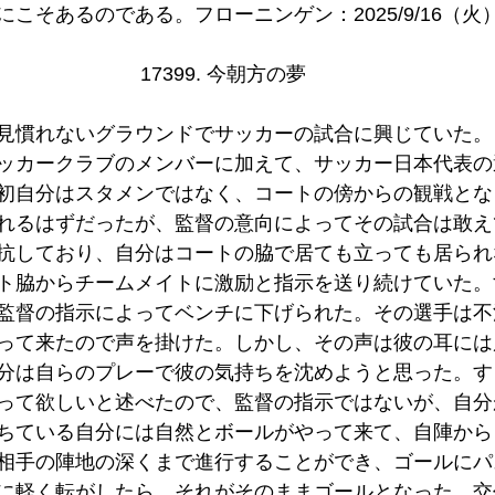
こそあるのである。フローニンゲン：2025/9/16（火）0
17399. 今朝方の夢 
見慣れないグラウンドでサッカーの試合に興じていた。
ッカークラブのメンバーに加えて、サッカー日本代表の
初自分はスタメンではなく、コートの傍からの観戦とな
れるはずだったが、監督の意向によってその試合は敢え
抗しており、自分はコートの脇で居ても立っても居られ
ト脇からチームメイトに激励と指示を送り続けていた。
監督の指示によってベンチに下げられた。その選手は不
って来たので声を掛けた。しかし、その声は彼の耳には
分は自らのプレーで彼の気持ちを沈めようと思った。す
って欲しいと述べたので、監督の指示ではないが、自分
ちている自分には自然とボールがやって来て、自陣から
相手の陣地の深くまで進行することができ、ゴールにパ
に軽く転がしたら、それがそのままゴールとなった。交