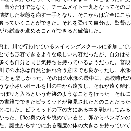
、自分だけではなく、チームメイト一丸となってそのゴ
拮抗した状態を崩す一手となり、そこからは完全にこち
奪っていくことができた。それを受けて自分は、監督は
がら試合を進めることができると確信した。
夢は、川で行われているスイミングスクールに参加して
とでも形容できるような厳しい内容だったが、自分はそ
多くも自分と同じ気持ちを持っているようだった。普段
川での水泳は自然と触れ合う意味でも良かったし、水泳
ることも楽しかった。その日の水泳の最中に、高校時代
うな小さいボールを川の中から遠投し、それが遠く離れ
っぽりと入るという奇跡のようなことを行った。それに
の書籍でできたピラミッドが発見されたとのことだった
とにした。ピラミッドの下の方にある本を剥がしてみる
かった。卵の奥の方を眺めていると、卵からペンギンの
た。誕生からすでにある程度の体の大きさを持っていて