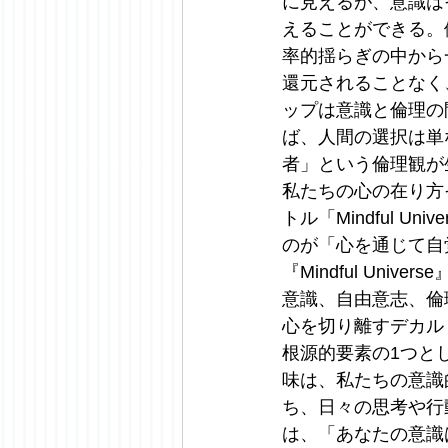
に見えるが、意識は
えることができる。
率的揺らぎの中から
還元されることなく
ップは意識と倫理の
ば、人間の選択は単
者」という倫理観が
私たちの心の在り方
トル「Mindful 
のが「心を通じて自
『Mindful Un
意識、自由意志、倫
心を切り離すデカル
根源的要素の1つと
味は、私たちの意識
ち、日々の思考や行
は、「あなたの意識