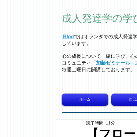
成人発達学の学
Blog
ではオラ
ン
ダでの成人発達
しています。
心の成長について一緒に学び、心
コミュニティ「
加藤ゼミナール─ 
毎週土曜日に開講しております。
ホーム
自己
読了時間: 11分
【フロー