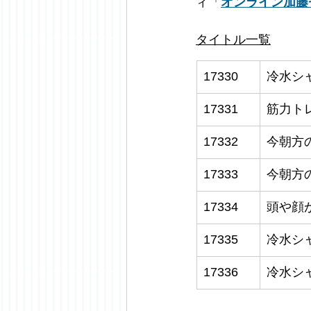
ィ「
オンライン加藤
タイトル一覧
17330
冷水シ
17331
筋力ト
17332
今朝方
17333
今朝方
17334
頭や顔
17335
冷水シ
17336
冷水シ