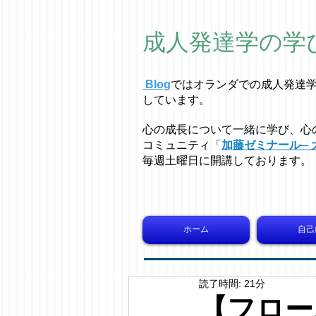
成人発達学の学
Blog
ではオラ
ン
ダでの成人発達
しています。
心の成長について一緒に学び、心
コミュニティ「
加藤ゼミナール─ 
毎週土曜日に開講しております。
ホーム
自己
読了時間: 21分
【フロー