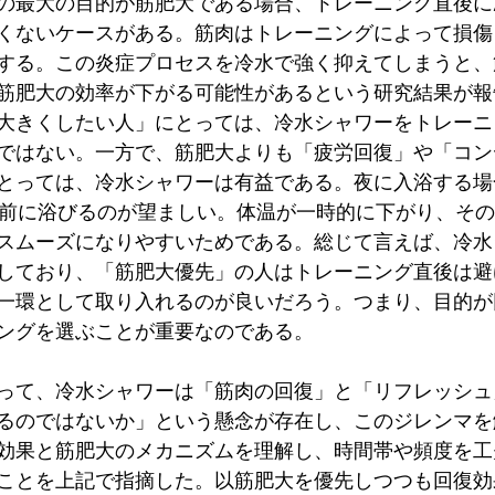
の最大の目的が筋肥大である場合、トレーニング直後に
くないケースがある。筋肉はトレーニングによって損傷
する。この炎症プロセスを冷水で強く抑えてしまうと、
筋肥大の効率が下がる可能性があるという研究結果が報
大きくしたい人」にとっては、冷水シャワーをトレーニ
ではない。一方で、筋肥大よりも「疲労回復」や「コン
とっては、冷水シャワーは有益である。夜に入浴する場
間前に浴びるのが望ましい。体温が一時的に下がり、そ
スムーズになりやすいためである。総じて言えば、冷水
しており、「筋肥大優先」の人はトレーニング直後は避
一環として取り入れるのが良いだろう。つまり、目的が
ングを選ぶことが重要なのである。
って、冷水シャワーは「筋肉の回復」と「リフレッシュ
るのではないか」という懸念が存在し、このジレンマを
効果と筋肥大のメカニズムを理解し、時間帯や頻度を工
ことを上記で指摘した。以筋肥大を優先しつつも回復効