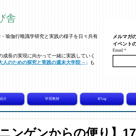
び舎
メルマガ
学・
瑜伽行唯識学
研究と実践の様子を日々共有
イベント
Email
*
の成長の実現に向かって一緒に実践していく
大人のための探究と実践の週末大学院 ─
」も
紹介
学習教材
Blog
ニンゲンからの便り】173