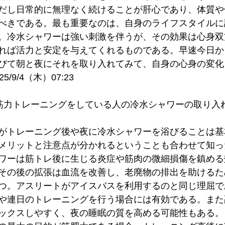
だし日常的に無理なく続けることが肝心であり、体質や
べきである。最も重要なのは、自身のライフスタイルに
。冷水シャワーは強い刺激を伴うが、その効果は心身双
れば活力と安定を与えてくれるものである。早速今日か
びて朝と夜にそれを取り入れてみて、自身の心身の変化
/9/4（木）07:23
1. 筋力トレーニングをしている人の冷水シャワーの取り入
がトレーニング後や夜に冷水シャワーを浴びることは基
メリットと注意点が分かれるということも合わせて知っ
ワーは筋トレ後に生じる炎症や筋肉の微細損傷を鎮める
その後の拡張は血流を改善し、老廃物の排出を助けるた
つ。アスリートがアイスバスを利用するのと同じ理屈で
や連日のトレーニングを行う場合には有効である。また
ックスしやすく、夜の睡眠の質を高める可能性もある。