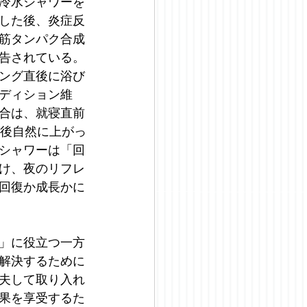
冷水シャワーを
した後、炎症反
筋タンパク合成
告されている。
ング直後に浴び
ディション維
合は、就寝直前
の後自然に上がっ
シャワーは「回
け、夜のリフレ
回復か成長かに
」に役立つ一方
解決するために
夫して取り入れ
果を享受するた