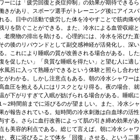
ワーには「疲労回復と炎症抑制」の効果が期待できるら
働きがあり、スポーツ選手がトレーニング後にアイスバ
れる。日中の活動で疲労した体を冷やすことで筋肉痛や
残りを防ぐことができる。また、冷水による血管収縮と
、老廃物の排出を助ける。心理的には、冷水を浴びた直
その後のリバウンドとして副交感神経が活発化し、深い
る。これにより睡眠の質が改善される場合がある。した
復を促したい」「良質な睡眠を得たい」と望む人に適し
水風呂に入って熟睡ができるという体験と照らし合わせ
とがわかる。しかし注意点もある。朝の冷水シャワーは
高血圧を抱える人にはリスクとなり得る。夜の場合、就
温が下がりすぎて入眠が妨げられる場合がある。睡眠に
1～2時間前までに浴びるのが望ましい。また、冷水シ
果が報告されている。短時間の冷水刺激は白血球の活性
与する。さらに血行改善によって肌の引き締め効果があ
点も美容的利点である。総じて言えば、朝に冷水シャワ
せ、夜に浴びることで体を「回復」させる、という二重