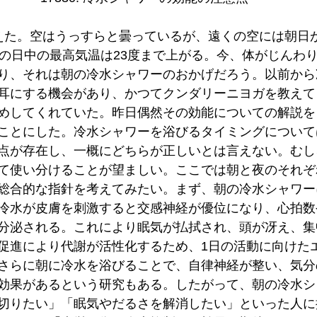
えた。空はうっすらと曇っているが、遠くの空には朝日
日の日中の最高気温は23度まで上がる。今、体がじんわ
り、それは朝の冷水シャワーのおかげだろう。以前から
耳にする機会があり、かつてクンダリーニヨガを教えて
めしてくれていた。昨日偶然その効能についての解説を
ことにした。冷水シャワーを浴びるタイミングについて
点が存在し、一概にどちらが正しいとは言えない。むし
て使い分けることが望ましい。ここでは朝と夜のそれぞ
総合的な指針を考えてみたい。まず、朝の冷水シャワー
冷水が皮膚を刺激すると交感神経が優位になり、心拍数
分泌される。これにより眠気が払拭され、頭が冴え、集
促進により代謝が活性化するため、1日の活動に向けた
さらに朝に冷水を浴びることで、自律神経が整い、気分
効果があるという研究もある。したがって、朝の冷水シ
切りたい」「眠気やだるさを解消したい」といった人に