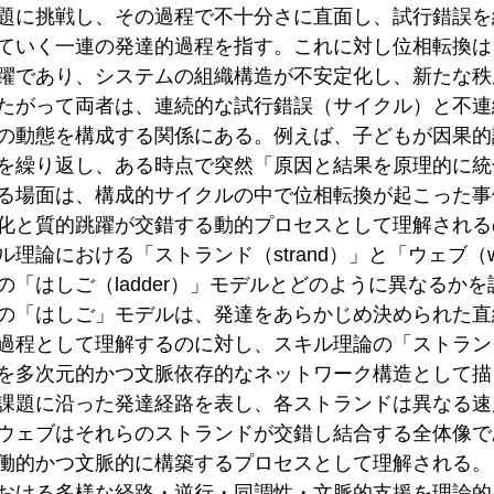
題に挑戦し、その過程で不十分さに直面し、試行錯誤を
ていく一連の発達的過程を指す。これに対し位相転換は
躍であり、システムの組織構造が不安定化し、新たな秩
たがって両者は、連続的な試行錯誤（サイクル）と不連
の動態を構成する関係にある。例えば、子どもが因果的
を繰り返し、ある時点で突然「原因と結果を原理的に統
る場面は、構成的サイクルの中で位相転換が起こった事
化と質的跳躍が交錯する動的プロセスとして理解される
理論における「ストランド（strand）」と「ウェブ（
の「はしご（ladder）」モデルとどのように異なるか
の「はしご」モデルは、発達をあらかじめ決められた直
過程として理解するのに対し、スキル理論の「ストラン
を多次元的かつ文脈依存的なネットワーク構造として描
課題に沿った発達経路を表し、各ストランドは異なる速
ウェブはそれらのストランドが交錯し結合する全体像で
働的かつ文脈的に構築するプロセスとして理解される。
おける多様な経路・逆行・同調性・文脈的支援を理論的