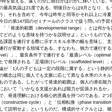
7時を迎える。遠くの空に朝日がほのかに輝いている。
の最高気温は21度である。明後日からは9月となり、も
う。それを含めて、今年は昨年と同等かそれ以上に冷夏
今日の第147回のゼミナールのクラスで扱う問いの予習
「発達的範囲（developmental range）」とは何
てどのような意味を持つかを説明せよ」というものであ
る課題を遂行する際に示すスキル水準の幅を意味し、支
遂行が変動する領域である。すなわち、独力で遂行する
l level）」、最良条件下で遂行する「最適レベル（optimal 
発揮される「足場掛けレベル（scaffolded level
論が「1人の子どもは一定の段階に属する」という静的
の概念は同じ個人でも文脈に応じて異なる水準のスキル
ものである。したがって発達的範囲は、個人の潜在能力
において「いかなる支援があれば能力が拡張されるか」
で、発達理解における核心的意義を持つのである。2つ
structive cycle）」と「位相転換（phase transi
して説明せよ」というものだ。構成的サイクルとは、個