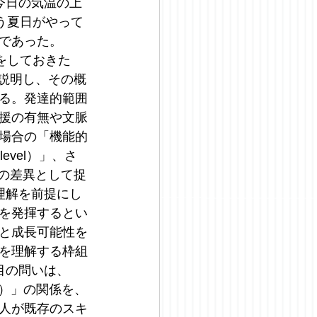
今日の気温の上
う夏日がやって
であった。
をしておきた
かを説明し、その概
る。発達的範囲
援の有無や文脈
場合の「機能的
level）」、さ
）」の差異として捉
理解を前提にし
を発揮するとい
と成長可能性を
を理解する枠組
目の問いは、
tion）」の関係を、
人が既存のスキ