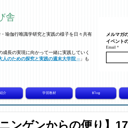
び舎
メルマガ
学・
瑜伽行唯識学
研究と実践の様子を日々共有
イベント
Email
*
の成長の実現に向かって一緒に実践していく
大人のための探究と実践の週末大学院 ─
」も
紹介
学習教材
Blog
ニンゲンからの便り】173