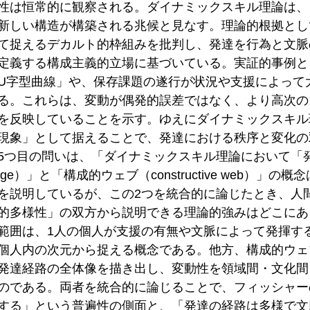
性は恒常的に観察される。ダイナミックスキル理論は、
新しい構造が構築される兆候と見なす。理論的根拠とし
て捉えるデカルト的枠組みを批判し、発達を行為と文脈
定義する構成主義的立場に基づいている。実証的事例と
U字型曲線」や、保存課題の遂行が状況や支援によって
る。これらは、変動が偶発的誤差ではなく、より高次の
を反映していることを示す。ゆえにダイナミックスキル
現象」として据えることで、発達における秩序と変化の
5つ目の問いは、「ダイナミックスキル理論において「
l range）」と「構成的ウェブ（constructive web）」
を説明しているが、この2つを統合的に論じたとき、人
的多様性」の双方から説明できる理論的強みはどこにあ
範囲は、1人の個人が支援の有無や文脈によって発揮す
個人内の次元から捉える概念である。他方、構成的ウェ
発達経路の全体像を描き出し、変動性を領域間・文化間
のである。両者を統合的に論じることで、フィッシャー
する」という普遍性の側面と、「発達の経路は多様で文