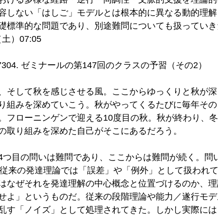
容しない「はしご」モデルとは根本的に異なる動的理解
礎標準的な問題であり、別途難問についても扱っていき
（土）07:05
7304. ゼミナールの第147回のクラスの予習（その2）
、そして秋を感じさせる風。ここからゆっくりと秋が深
り組みを深めていこう。秋がやってくるたびに毎年その
。フローニンゲンで迎える10度目の秋。秋が終わり、
の取り組みを深めた自己がそこにあるだろう。
4つ目の問いは難問であり、ここからは難問が続く。問
ity）」は従来の発達理論では「誤差」や「例外」として扱わ
はなぜそれを発達理解の中心概念と位置づけるのか、理
せよ」というものだ。従来の段階理論や能力／遂行モデ
乱す「ノイズ」として処理されてきた。しかし実際には