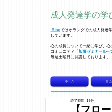
成人発達学の学
Blog
ではオラ
ン
ダでの成人発達
しています。
心の成長について一緒に学び、心
コミュニティ「
加藤ゼミナール─ 
毎週土曜日に開講しております。
ホーム
自己
読了時間: 19分
【フロー