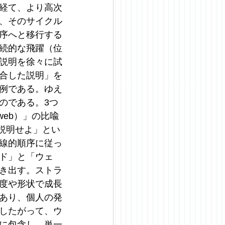
経て、より高次
、そのサイクル
序へと移行する
続的な飛躍（位
説明を徐々に試
合した説明」を
例である。ゆえ
のである。3つ
web）」の比喩
を説明せよ」とい
線的順序に従っ
ド」と「ウェ
き出す。ストラ
度や形状で成長
あり、個人の発
したがって、ウ
に包含し、単一