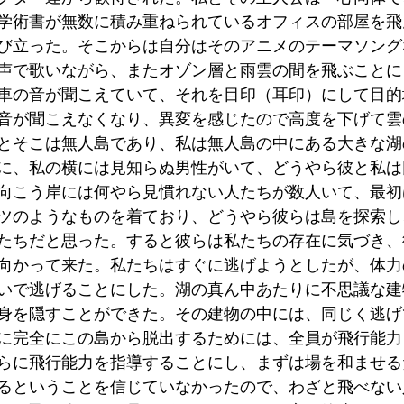
学術書が無数に積み重ねられているオフィスの部屋を飛
び立った。そこからは自分はそのアニメのテーマソング
声で歌いながら、またオゾン層と雨雲の間を飛ぶことに
車の音が聞こえていて、それを目印（耳印）にして目的
音が聞こえなくなり、異変を感じたので高度を下げて雲
とそこは無人島であり、私は無人島の中にある大きな湖
に、私の横には見知らぬ男性がいて、どうやら彼と私は
向こう岸には何やら見慣れない人たちが数人いて、最初
ツのようなものを着ており、どうやら彼らは島を探索し
たちだと思った。すると彼らは私たちの存在に気づき、
向かって来た。私たちはすぐに逃げようとしたが、体力
いで逃げることにした。湖の真ん中あたりに不思議な建
身を隠すことができた。その建物の中には、同じく逃げ
に完全にこの島から脱出するためには、全員が飛行能力
らに飛行能力を指導することにし、まずは場を和ませる
るということを信じていなかったので、わざと飛べない