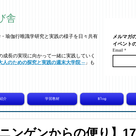
び舎
メルマガ
学・
瑜伽行唯識学
研究と実践の様子を日々共有
イベント
Email
*
の成長の実現に向かって一緒に実践していく
大人のための探究と実践の週末大学院 ─
」も
紹介
学習教材
Blog
ニンゲンからの便り】171