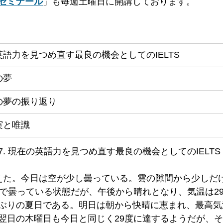
ゼミナール
」も毎週土曜日に開講しております。
語力を見つめ直す最良の機会としてのIELTS
の夢
の夢の振り返り
実と唯識
87. 現在の英語力を見つめ直す最良の機会としてのIELTS 
えた。今日は空が少し曇っている。雲の隙間から少しだ
度で曇っている状態だが、午後から晴れとなり、気温は2
ぶりの夏日である。明日は朝から快晴に恵まれ、最高気
翌日の木曜日も今日と同じく29度に達するようだが、