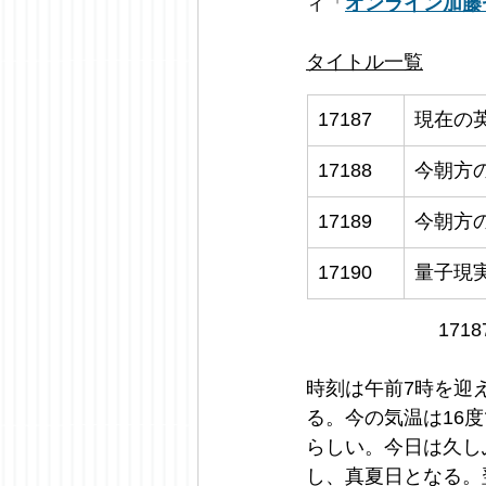
ィ「
オンライン加藤
タイトル一覧
17187
現在の英
17188
今朝方
17189
今朝方
17190
量子現
171
時刻は午前7時を迎
る。今の気温は16
らしい。今日は久し
し、真夏日となる。