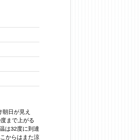
 
け朝日が見え
9度まで上がる
温は32度に到達
そこからはまた涼