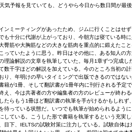
の天気予報を見ていても、どうやら今日から数日間が最
インミーティングがあったため、ジムに行くことはせず
でも十分に代謝が上がっており、今朝方は寝ている時に
大臀筋や大胸筋などの大きな筋肉を重点的に鍛えたこと
こっていたように思う。昨日はその他に、ある知人の方
の理論解説の文章を執筆していた。毎月1章ずつ完成し
て数千字ほどの解説を加えている。今のところ当初の計
おり、年明けの早いタイミングで出版できるのではない
書籍が1冊、そして翻訳書が1冊年内に刊行される予定
終え、今は共著者の方や編集者の方のレビューが終わる
したらもう1冊ほど翻訳書の執筆を手がけるかもしれず
を待っている状態だ。いつでも執筆が始められるように
にしている。こうした形で書籍を執筆するという充実し
、目下、IELTSの試験対策に注力している。試験自体は