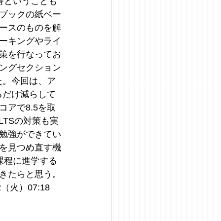
番ということも
ブックの紙ベー
ースのものを解
ピーキングやライ
策を行なってお
ングセクション
た。今回は、ア
るだけ減らして
アで8.5を取
LTSの対策も実
勉強ができてい
を見つめ直す機
課程に進学する
きたらと思う。
火）07:18