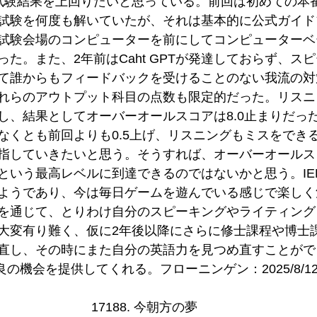
試験結果を上回りたいと思っている。前回は初めての本
試験を何度も解いていたが、それは基本的に公式ガイド
試験会場のコンピューターを前にしてコンピューターベ
た。また、2年前はCaht GPTが発達しておらず、ス
て誰からもフィードバックを受けることのない我流の対
れらのアウトプット科目の点数も限定的だった。リスニ
し、結果としてオーバーオールスコアは8.0止まりだっ
なくとも前回よりも0.5上げ、リスニングもミスをでき
指していきたいと思う。そうすれば、オーバーオールスコ
2という最高レベルに到達できるのではないかと思う。IE
ようであり、今は毎日ゲームを遊んでいる感じで楽しく
を通じて、とりわけ自分のスピーキングやライティング
大変有り難く、仮に2年後以降にさらに修士課程や博士
直し、その時にまた自分の英語力を見つめ直すことがで
良の機会を提供してくれる。フローニンゲン：2025/8/12（
17188. 今朝方の夢