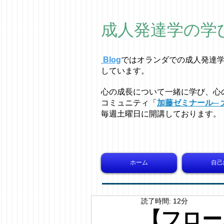
成人発達学の学
Blog
ではオラ
ン
ダでの成人発達
しています。
心の成長について一緒に学び、心
コミュニティ「
加藤ゼミナール─ 
毎週土曜日に開講しております。
ホーム
自己
読了時間: 12分
【フロー