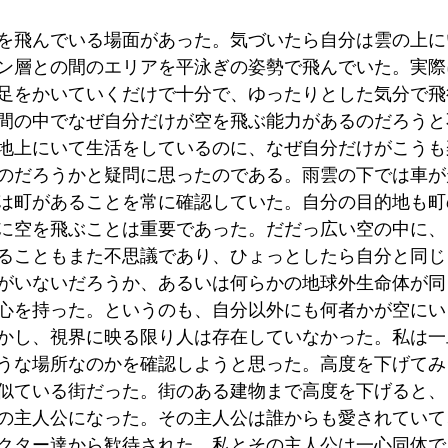
を飛んでいる場面があった。気づいたら自分は雲の上に
ン層との間のエリアを平泳ぎの姿勢で飛んでいた。実際
足をかいていくだけで十分で、ゆったりとした気分で飛
間の中でなぜ自分だけが空を飛ぶ能力があるのだろうと
地上にいて生活をしているのに、なぜ自分だけがこうも
のだろうかと疑問に思ったのである。雨雲の下では車が
は町があることを常に確認していた。自分の目的地も町
に空を飛ぶことは重要であった。だだっ広い空の中に、
ることもまた不思議であり、ひょっとしたら自分と同じ
がいないだろうか、あるいは何らかの地球外生命体が同
心を持った。というのも、自分以外にも何者かが空にい
かし、視界に映る限り人は存在していなかった。私は一
うな場所なのかを確認しようと思った。高度を下げてみ
似ている街だった。街のある建物まで高度を下げると、
の主人公になった。その主人公は誰からも愛されていて
クター達から歓待された。私とその主人公は一心同体で