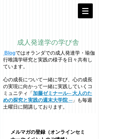
成人発達学の学び舎
Blog
ではオラ
ン
ダでの成人発達学・
瑜伽
行唯識学
研究と実践の様子を日々共有し
ています。
心の成長について一緒に学び、心の成長
の実現に向かって一緒に実践していくコ
ミュニティ「
加藤ゼミナール─ 大人のた
めの探究と実践の週末大学院 ─
」も毎週
土曜日に開講しております。
メルマガの登録（オンラインセミ