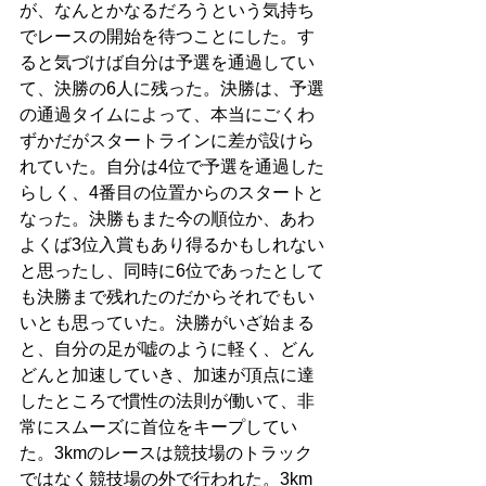
が、なんとかなるだろうという気持ち
でレースの開始を待つことにした。す
ると気づけば自分は予選を通過してい
て、決勝の6人に残った。決勝は、予選
の通過タイムによって、本当にごくわ
ずかだがスタートラインに差が設けら
れていた。自分は4位で予選を通過した
らしく、4番目の位置からのスタートと
なった。決勝もまた今の順位か、あわ
よくば3位入賞もあり得るかもしれない
と思ったし、同時に6位であったとして
も決勝まで残れたのだからそれでもい
いとも思っていた。決勝がいざ始まる
と、自分の足が嘘のように軽く、どん
どんと加速していき、加速が頂点に達
したところで慣性の法則が働いて、非
常にスムーズに首位をキープしてい
た。3kmのレースは競技場のトラック
ではなく競技場の外で行われた。3km