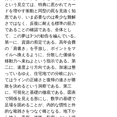
という見立ては、特典に惹かれてカー
ドを増やす衝動と同型の罠を見抜く知
恵であり、いま必要なのは希少な難解
さではなく、反復に耐える標準の筋力
であることの確認である。全体とし
て、この夢は3つの勧告を編んでいる。
第一に、資源の剪定である。高年会費
の「肩書き」を手放し、ポイントをマ
イルへ換えるように、分散した価値を
移動力へ束ねよという指示である。第
二に、速度より方向である。加速は整
っているゆえ、住宅地での分岐におい
てはラインの正確さと復帰の速さが勝
敗を決めるという洞察である。第三
に、可視化と基礎の徹底である。図表
で関係を見える形にし、数学の基礎で
足場を固めることが、内的な慣性と外
的な複雑さをつなぐ橋となる。地下か