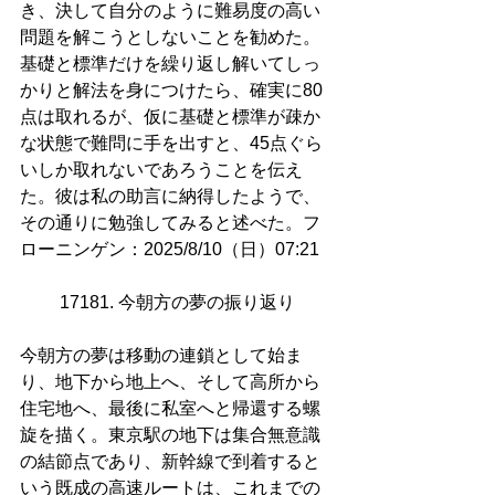
き、決して自分のように難易度の高い
問題を解こうとしないことを勧めた。
基礎と標準だけを繰り返し解いてしっ
かりと解法を身につけたら、確実に80
点は取れるが、仮に基礎と標準が疎か
な状態で難問に手を出すと、45点ぐら
いしか取れないであろうことを伝え
た。彼は私の助言に納得したようで、
その通りに勉強してみると述べた。フ
ローニンゲン：2025/8/10（日）07:21
17181. 今朝方の夢の振り返り
今朝方の夢は移動の連鎖として始ま
り、地下から地上へ、そして高所から
住宅地へ、最後に私室へと帰還する螺
旋を描く。東京駅の地下は集合無意識
の結節点であり、新幹線で到着すると
いう既成の高速ルートは、これまでの