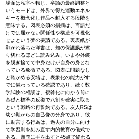
場面は私室へ転じ、卒論の最終調整と
いうモードは、外界で得た運動エネル
ギーを概念化し作品へ封入する段階を
意味する。図表必須の指摘は、言語だ
けでは届かない関係性や構造を可視化
せよという夢の要請である。裏表紙が
剥がれ落ちた洋書は、知の保護膜が擦
り切れるほどに読み込み、いまや外装
を脱ぎ捨てて中身だけが自身の身とな
っている象徴である。図表に問題なし
と確かめる安堵は、表象化の能力がす
でに備わっている確認であり、続く数
学試験の相談は、複雑化に向かう前に
基礎と標準の反復で八割を確実に取る
という戦略の再誓約である。友人RSは
幼少期からの自己像の分身であり、彼
に助言する行為は、過去の自分に向け
て学習則を刻み直す内的教育の儀式で
ある。難問に手を出すと45点で終わる