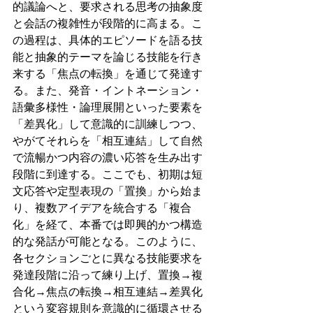
的議論へと、要求される思考の抽象度
と会話の複雑性が段階的に高まる。こ
の過程は、具体的エピソードを語る技
能と抽象的テーマを論じる技能を行き
来する「焦点の転換」を通じて発達す
る。また、発音・イントネーション・
語彙多様性・論理展開といった要素を
「差異化」して意識的に訓練しつつ、
やがてそれらを「相互連結」して自然
で流暢かつ内容の濃い応答を生み出す
段階に到達する。ここでも、初期は短
文応答や定型表現の「置換」から始ま
り、複数アイデアを統合する「複合
化」を経て、本番では即興的かつ構造
的な発話が可能となる。このように、
各セクションごとに異なる技能要求を
発達段階に沿って練り上げ、置換→複
合化→焦点の転換→相互連結→差異化
という変容規則を意識的に循環させる