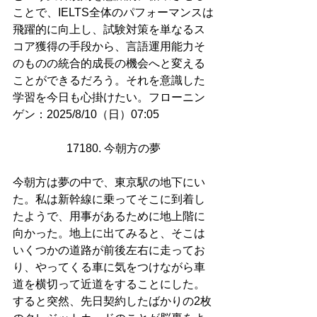
ことで、IELTS全体のパフォーマンスは
飛躍的に向上し、試験対策を単なるス
コア獲得の手段から、言語運用能力そ
のものの統合的成長の機会へと変える
ことができるだろう。それを意識した
学習を今日も心掛けたい。フローニン
ゲン：2025/8/10（日）07:05
17180. 今朝方の夢
今朝方は夢の中で、東京駅の地下にい
た。私は新幹線に乗ってそこに到着し
たようで、用事があるために地上階に
向かった。地上に出てみると、そこは
いくつかの道路が前後左右に走ってお
り、やってくる車に気をつけながら車
道を横切って近道をすることにした。
すると突然、先日契約したばかりの2枚