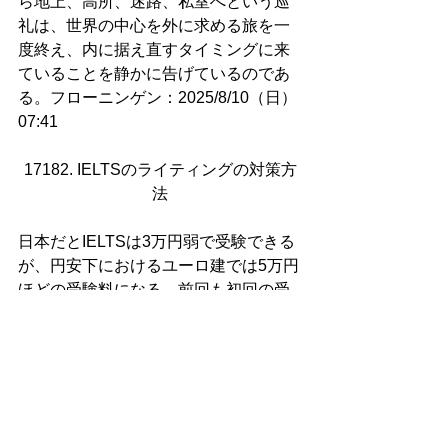
ら地上、高所、迷路、私室へという巡
礼は、世界の中心を外に求める旅を一
度終え、内に据え直すタイミングに来
ていることを静かに告げているのであ
る。フローニンゲン：2025/8/10（日）
07:41
17182. IELTSのライティングの対策方
法
日本だとIELTSは3万円弱で受験できる
が、円安下におけるユーロ建では5万円
ほどの受験料になる。前回も初回の受
験で目標最低限のスコアを取得するこ
とができ、今回もそのスコアが最低限
の基準となるが、できれば前回の記録
を一発で更新したい。ライティングセ
クションで9.0を取ることは至難の業だ
が、そこを目指すことによって、結果