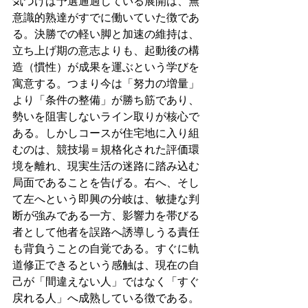
気づけば予選通過している展開は、無
意識的熟達がすでに働いていた徴であ
る。決勝での軽い脚と加速の維持は、
立ち上げ期の意志よりも、起動後の構
造（慣性）が成果を運ぶという学びを
寓意する。つまり今は「努力の増量」
より「条件の整備」が勝ち筋であり、
勢いを阻害しないライン取りが核心で
ある。しかしコースが住宅地に入り組
むのは、競技場＝規格化された評価環
境を離れ、現実生活の迷路に踏み込む
局面であることを告げる。右へ、そし
て左へという即興の分岐は、敏捷な判
断が強みである一方、影響力を帯びる
者として他者を誤路へ誘導しうる責任
も背負うことの自覚である。すぐに軌
道修正できるという感触は、現在の自
己が「間違えない人」ではなく「すぐ
戻れる人」へ成熟している徴である。