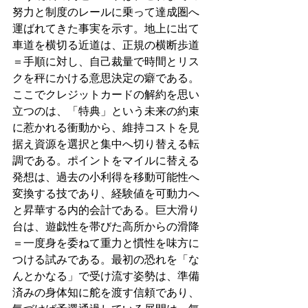
努力と制度のレールに乗って達成圏へ
運ばれてきた事実を示す。地上に出て
車道を横切る近道は、正規の横断歩道
＝手順に対し、自己裁量で時間とリス
クを秤にかける意思決定の癖である。
ここでクレジットカードの解約を思い
立つのは、「特典」という未来の約束
に惹かれる衝動から、維持コストを見
据え資源を選択と集中へ切り替える転
調である。ポイントをマイルに替える
発想は、過去の小利得を移動可能性へ
変換する技であり、経験値を可動力へ
と昇華する内的会計である。巨大滑り
台は、遊戯性を帯びた高所からの滑降
＝一度身を委ねて重力と慣性を味方に
つける試みである。最初の恐れを「な
んとかなる」で受け流す姿勢は、準備
済みの身体知に舵を渡す信頼であり、