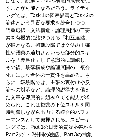
はなく、読解スキルの構造的成長を促
すことが可能となるだろう。ライティ
ングでは、Task 1の図表描写とTask 2の
論述という異質な要求を統合しつつ、
語彙選択・文法構造・論理展開の三要
素を有機的に結びつける「相互連結」
が鍵となる。初期段階では文法の正確
性や語彙の適切さといった部分的スキ
ルを「差異化」して意識的に訓練し、
その後、段落構成や論理展開の「複合
化」により全体の一貫性を高める。さ
らに上級段階では、主張の裏付けや反
論への対応など、論理的説得力を備え
た文章を即興的に組み立てる能力が求
められ、これは複数の下位スキルを同
時制御しながら出力する統合的パフォ
ーマンスとして発揮される。スピーキ
ングでは、Part 1の日常的質疑応答から
Part 2の1～2分間の独話、Part 3の抽象