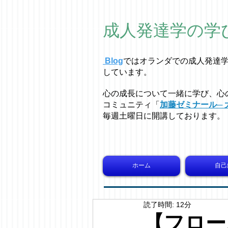
成人発達学の学
Blog
ではオラ
ン
ダでの成人発達
しています。
心の成長について一緒に学び、心
コミュニティ「
加藤ゼミナール─ 
毎週土曜日に開講しております。
ホーム
自己
読了時間: 12分
【フロー