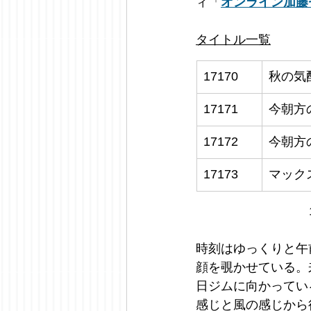
ィ「
オンライン加藤
タイトル一覧
17170
秋の気
17171
今朝方
17172
今朝方
17173
マック
時刻はゆっくりと午
顔を覗かせている。
日ジムに向かってい
感じと風の感じから