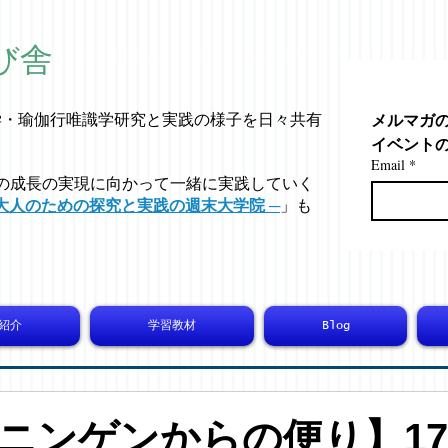
び舎
メルマガ
学・
瑜伽行唯識学
研究と実践の様子を日々共有
イベント
Email
*
の成長の実現に向かって一緒に実践していく
大人のための探究と実践の週末大学院 ─
」も
紹介
学習教材
Blog
ニンゲンからの便り】171