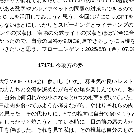
りと慣れておきたい。ChatGPTのVoice Chat機
がある数字やアルファベットの問題の対策もできるので
e Chatを活用してみようと思う。今回は特にChatGP
らないほどにしっかりとスピーキングとライティングの
イティングの採点は、実際の公式サイトの採点とほぼ完全に
かったので、自分の回答が9.0に到達できるように表現
きたいと思う。フローニンゲン：2025/8/8（金）07:0
17171. 今朝方の夢 
大学のOB・OG会に参加していた。雰囲気の良いレス
の方たちと交流を深めながらその場を楽しんでいた。私
、自分は何切れかの小さな肉と6つの椎茸を焼いていた
日は肉を食べてみようか考えながら、やはりそれらの肉
と思った。その代わりに、6つの椎茸は自分で食べよう
もしっかりと焼こうとしている時に、目の前の席の人が
手を伸ばした。それを見て私は、その椎茸は自分のもの