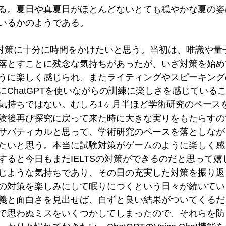
る。夏日や真夏日がほとんどないとても穏やかな夏の姿
いるかのようである。
Sの対策に十分に時間をかけたいと思う。当初は、唯識や量
落とすことに残念な気持ちがあったが、いざ対策を始め
うに楽しく感じられ、またライティングやスピーキング
にChatGPTを使いながらの訓練に楽しさを感じている
気持ちではない。むしろ1ヶ月半ほど学術研究のペース
験後再び探究に戻って来た時に大きな実りをもたらすの
サバティカルと思って、学術研究のペースを落としながらI
たいと思う。本当に試験対策がゲームのように楽しく感
すると今日もまたIELTSの対策ができるのだと思って嬉
じような気持ちであり、その日の充実した対策を振り返
の対策を楽しみにして眠りにつくという日々が続いてい
義と面白さを見出せば、自ずと良い結果がついてくるだ
で思わぬミスをいくつかしてしまったので、それらを防