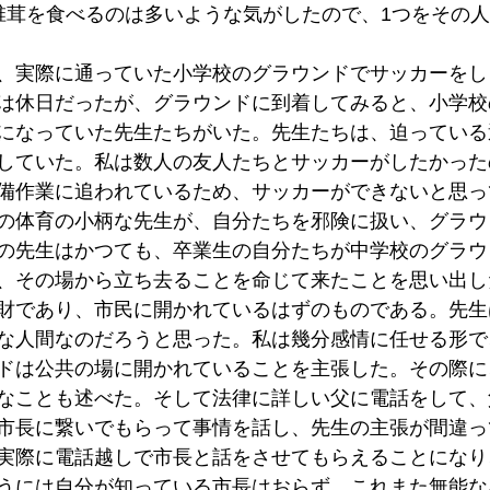
椎茸を食べるのは多いような気がしたので、1つをその
、実際に通っていた小学校のグラウンドでサッカーをし
は休日だったが、グラウンドに到着してみると、小学校
になっていた先生たちがいた。先生たちは、迫っている
していた。私は数人の友人たちとサッカーがしたかった
備作業に追われているため、サッカーができないと思っ
の体育の小柄な先生が、自分たちを邪険に扱い、グラウ
の先生はかつても、卒業生の自分たちが中学校のグラウ
、その場から立ち去ることを命じて来たことを思い出し
財であり、市民に開かれているはずのものである。先生
な人間なのだろうと思った。私は幾分感情に任せる形で
ドは公共の場に開かれていることを主張した。その際に
なことも述べた。そして法律に詳しい父に電話をして、
市長に繋いでもらって事情を話し、先生の主張が間違っ
実際に電話越しで市長と話をさせてもらえることになり
うには自分が知っている市長はおらず、これまた無能な