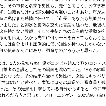
た。その市長と名乗る男性も、先生と同じく、公立学校
ず、知識もなければ頭の回転も遅いこともあり、埒があ
時に私はまた感情に任せて、「市長、あなたも無能だっ
いました」と誹謗と皮肉を交えた言葉を述べた。最後の
念を持たない教師、そして生徒たちの自主的な活動を抑
考えを伝え、父から先生に何か一言を言ってもらおうと
りには自分よりも圧倒的に低い知性を持つ人しかいない
何か使命がそこにあり、宿命なのだろうかと思った。
のは、2人の見知らぬ俳優がコンビを組んで歌のコンテ
目撃者の意識としてその場面を眺めていた。彼らの歌唱
退となった。その結果を受けて男性は、女性にキッパリ
相性は0%だと述べた。実際にはその真逆で、審査員と
%だった。その光景を目撃している自分からすると、仮に
れるだろうと思った。フローニンゲン：2025/8/8（金）0