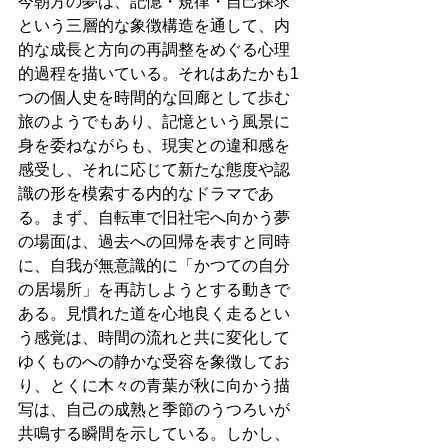
今朝方の夢は、記憶・規律・自己探求
という三層的な象徴構造を通して、内
的な成長と方向の再調整をめぐる心理
的過程を描いている。それはあたかも1
つの個人史を時間的な回廊として歩む
旅のようでもあり、記憶という風景に
身を委ねながらも、現実との違和感を
感受し、それに応じて新たな態度や認
識の形を模索する内的なドラマであ
る。まず、自転車で旧社宅へ向かう夢
の場面は、過去への回帰を表すと同時
に、自我が無意識的に「かつての自分
の居場所」を再訪しようとする動きで
ある。見慣れた道を心地良く走るとい
う感覚は、時間の流れと共に変化して
ゆくものへの静かな受容を象徴してお
り、とくに木々の青葉が秋に向かう描
写は、自己の成熟と季節のうつろいが
共鳴する瞬間を示している。しかし、