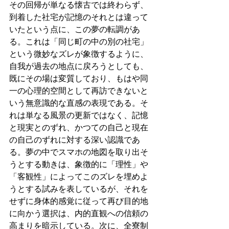
その回帰が単なる懐古では終わらず、
到着した社宅が記憶のそれとは違って
いたという点に、この夢の転調があ
る。これは「同じ町の中の別の社宅」
という微妙なズレが象徴するように、
自我が過去の地点に戻ろうとしても、
既にその場は変質しており、もはや同
一の心理的空間として再訪できないと
いう無意識的な直感の表現である。そ
れは単なる風景の更新ではなく、記憶
と現実とのずれ、かつての自己と現在
の自己のずれに対する深い認識であ
る。夢の中でスマホの地図を取り出そ
うとする動きは、象徴的に「理性」や
「客観性」によってこのズレを埋めよ
うとする試みを表しているが、それを
せずに身体的感覚に従って再び目的地
に向かう選択は、内的直観への信頼の
高まりを暗示している。次に、全寮制