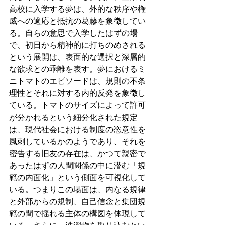
高校に入学する夢は、外的な秩序や権
威への適応と抵抗の葛藤を象徴してい
る。自らの意思で入学したはずの場
で、初日から精神的に打ちのめされる
という展開は、表面的な選択と深層的
な欲求との乖離を表す。夢におけるミ
ニトマトのエピソードは、規則の不条
理性とそれに対する内的反発を象徴し
ている。トマトのサイズによって許可
が分かれるという細分化された規定
は、現代社会における制度の恣意性を
風刺しているかのようであり、それを
密告する旧友の存在は、かつて親密で
あったはずの人間関係の中に潜む「規
範の内面化」という側面を可視化して
いる。つまりこの場面は、内なる規律
と外部からの規制、自己信念と集団規
範の間で揺れる主体の構図を体現して