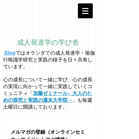
成人発達学の学び舎
Blog
ではオラ
ン
ダでの成人発達学・
瑜伽
行唯識学
研究と実践の様子を日々共有し
ています。
心の成長について一緒に学び、心の成長
の実現に向かって一緒に実践していくコ
ミュニティ「
加藤ゼミナール─ 大人のた
めの探究と実践の週末大学院 ─
」も毎週
土曜日に開講しております。
メルマガの登録（オンラインセミ