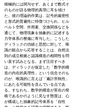
積極的には関与せず、あくまで数式そ
のものが語る物理的真理に耳を傾け
た。彼の理論的作業は、記号的厳密性
と形式的普遍性に特徴づけられ、ヒル
ベルト空間、作用素、交換関係などを
通じて、物理現象を抽象的に記述する
力学体系の整備に寄与した。こうした
ディラックの功績と思想に対して、唯
識の観点から応答することは、自然法
則の成立根拠と認識構造の相関性を問
い直す試みとなる。まず注目すべき
は、ディラックが仮定した「数学的構
造の内在的真理性」という信念そのも
のが、唯識的に言えば「遍計所執性」
にあたる可能性を含んでいる点であ
る。すなわち、数学的構造が実在の骨
格であるかのように見なす態度は、心
が構成した抽象的記号体系を「自性