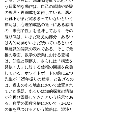
いる。さらに、洗濯物を取り込むとい
う日常的な動作は、自己の感情や経験
の整理・再編成を象徴している。濡れ
た靴下がまだ乾ききっていないという
描写は、心理的成熟の途上にある感情
の「未完了性」を意味しており、その
湿り気は、いまだ癒えぬ部分、あるい
は内的葛藤がいまだ続いているという
無意識的認識の表れである。そして最
後の場面、数学の授業における登場
は、知性と洞察力、さらには「構造を
見抜く力」に対する信頼の回復を象徴
している。ホワイトボードの前に立つ
先生が「25年振りの登場」と告げるの
は、過去のある地点において放置され
ていた課題、あるいは知的探究の情熱
が今再び回帰してきたという暗示であ
る。数学の因数分解において（1-1/2）
の形を見つけるという戦略は、混沌と