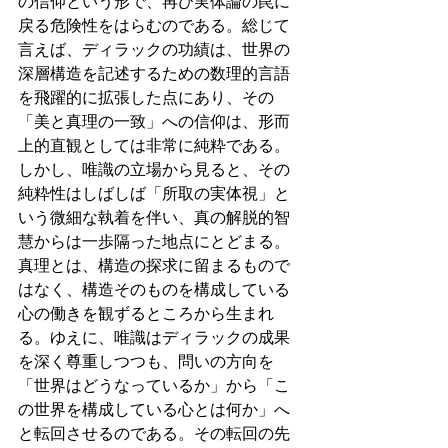
の信仰という形で、再び実体論の罠に
戻る危険性をはらむのである。総じて
言えば、ディラックの功績は、世界の
深層構造を記述するための数理的言語
を飛躍的に拡張した点にあり、その
「美と真理の一致」への信仰は、形而
上的直観としては非常に純粋である。
しかし、唯識の立場から見ると、その
純粋性はしばしば「所取の実体視」と
いう微細な執着を伴い、真の解脱的智
慧からは一歩隔った地点にとどまる。
真理とは、構造の探求に留まるもので
はなく、構造そのものを構成している
心の働きを観ずるところから生まれ
る。ゆえに、唯識はディラックの成果
を深く尊重しつつも、問いの方向を
「世界はどうなっているか」から「こ
の世界を構成している心とは何か」へ
と転回させるのである。その転回の先