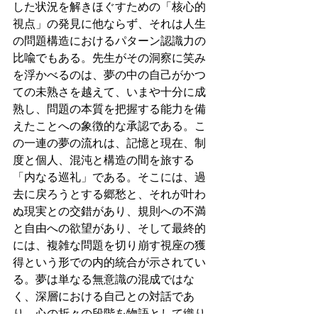
した状況を解きほぐすための「核心的
視点」の発見に他ならず、それは人生
の問題構造におけるパターン認識力の
比喩でもある。先生がその洞察に笑み
を浮かべるのは、夢の中の自己がかつ
ての未熟さを越えて、いまや十分に成
熟し、問題の本質を把握する能力を備
えたことへの象徴的な承認である。こ
の一連の夢の流れは、記憶と現在、制
度と個人、混沌と構造の間を旅する
「内なる巡礼」である。そこには、過
去に戻ろうとする郷愁と、それが叶わ
ぬ現実との交錯があり、規則への不満
と自由への欲望があり、そして最終的
には、複雑な問題を切り崩す視座の獲
得という形での内的統合が示されてい
る。夢は単なる無意識の混成ではな
く、深層における自己との対話であ
り、心の折々の段階を物語として織り