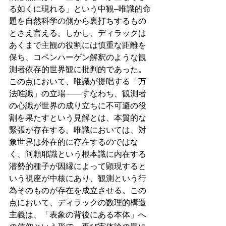
る如くに現れる」という中観–唯識的命
題を自然科学の側から裏打ちするもの
とさえ言える。しかし、ディラックは
あくまで主観の役割には慎重な距離を
保ち、コペンハーゲン解釈のような観
測者依存的世界観に批判的であった。
この点において、唯識が提唱する「万
法唯識」の立場――すなわち、観測者
の心識が世界の成り立ちに不可避の役
割を果たすという見解とは、本質的な
緊張が存在する。唯識においては、対
象世界は外在的に存在するのではな
く、阿頼耶識という根本識に内在する
潜勢的種子が因縁によって顕現すると
いう視座が中核にあり、観測という行
為そのものが存在を成立させる。この
点において、ディラックの数理的構造
主義は、「表象の背後にある本体」へ