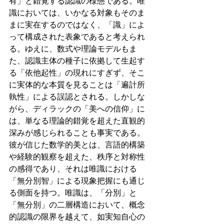
有」と錯覚する認識の様態である。唯
識においては、いかなる対象もそのま
まに実在するのではなく、「識」によ
って構成された表象であると考えられ
る。ゆえに、数式や理論モデルもま
た、認識主体の種子に依拠して生起す
る「依他起性」の現れにすぎず、そこ
に実体的な本質を見ることは「遍計所
執性」による誤認とされる。しかしな
がら、ディラックの「美への信仰」に
は、単なる理論的錯覚を超えた直観的
深みが感じられることも事実である。
彼が信じた数学的美とは、言語的構築
や経験的観察を超えた、秩序と対称性
の感得であり、それは唯識における
「無分別智」による現象把握にも通じ
る側面を持つ。唯識は、「分別」と
「無分別」の二層構造において、概念
的認識の限界を越えて、如実知自心の