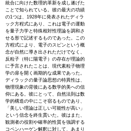
統合に向けた数理的革新を成し遂げた
ことで知られている。彼の最大の功績
の1つは、1928年に発表されたディラ
ック方程式にあり、これは電子の運動
を量子力学と特殊相対性理論を調和さ
せる形で記述するものであった。この
方程式により、電子のスピンという概
念が自然に導き出されただけでなく、
反粒子（特に陽電子）の存在が理論的
に予言されたことは、現代素粒子物理
学の扉を開く画期的な成果であった。
ディラックの量子論思想の特異性は、
物理現象の背後にある数学的美への信
仰にある。彼にとって、自然法則は数
学的構造の中にこそ宿るものであり、
「美しい理論は正しい可能性が高い」
という信念を終生貫いた。彼はまた、
観測者の役割や確率的性質を強調する
コペンハーゲン解釈に対して、あまり