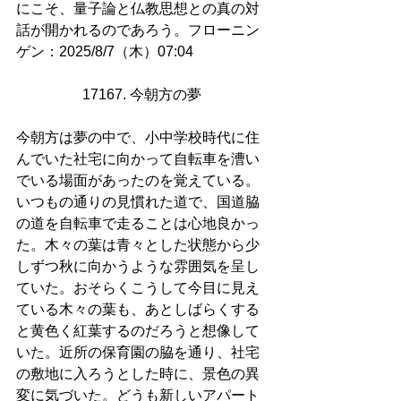
にこそ、量子論と仏教思想との真の対
話が開かれるのであろう。フローニン
ゲン：2025/8/7（木）07:04
17167. 今朝方の夢 
今朝方は夢の中で、小中学校時代に住
んでいた社宅に向かって自転車を漕い
でいる場面があったのを覚えている。
いつもの通りの見慣れた道で、国道脇
の道を自転車で走ることは心地良かっ
た。木々の葉は青々とした状態から少
しずつ秋に向かうような雰囲気を呈し
ていた。おそらくこうして今目に見え
ている木々の葉も、あとしばらくする
と黄色く紅葉するのだろうと想像して
いた。近所の保育園の脇を通り、社宅
の敷地に入ろうとした時に、景色の異
変に気づいた。どうも新しいアパート