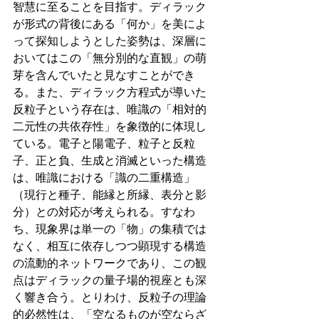
智慧に至ることを目指す。ディラック
が形式の背後にある「何か」を美によ
って探知しようとした姿勢は、深層に
おいてはこの「無分別的な直観」の萌
芽を含んでいたと見なすことができ
る。また、ディラック方程式が導いた
反粒子という存在は、唯識の「相対的
二元性の共依存性」を象徴的に体現し
ている。電子と陽電子、粒子と反粒
子、正と負、生成と消滅といった構造
は、唯識における「識の二重構造」
（現行と種子、能縁と所縁、表分と影
分）との対応が考えられる。すなわ
ち、現象界は単一の「物」の集積では
なく、相互に依存しつつ顕現する構造
の流動的ネットワークであり、この観
点はディラックの量子場的視座とも深
く響き合う。とりわけ、反粒子の理論
的必然性は、「空なるものが空ならざ