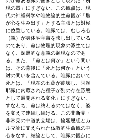
のが命ある識の働きとして現れた「所
現の器」にすぎない。この観点は、現
代の神経科学や唯物論的生命観が「脳
が心を生み出す」とする主張とは対極
に位置している。唯識では、むしろ心
（識）が身体や宇宙を映し出している
のであり、命は物理的現象の派生では
なく、深層的な意識の顕現なのであ
る。また、「命とは何か」という問い
は、その背後に「死とは何か」という
対の問いを含んでいる。唯識において
死とは、「現在の五蘊が崩壊し、阿頼
耶識に内蔵された種子が別の存在形態
として展開される変化」にすぎない。
すなわち、命は終わるのではなく、姿
を変えて連続し続ける。この非断見・
非常見の中道的立場は、輪廻思想とカ
ルマ論に支えられた仏教的生命観の中
心をなす。結論として、唯識の観点に