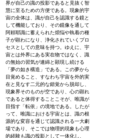
界が自己の識の投影であると見抜く智
慧に至るための方便である。現象的宇
宙の全体は、識が自己を認識する鏡と
して機能しており、その鏡像を通して
阿頼耶識に蓄えられた煩悩や執着の種
子が顕わになり、浄化されていくプロ
セスとしての意味を持つ。ゆえに、宇
宙とは外界にある実在物ではなく、識
の無始の習気が連綿と顕現し続ける
「夢の如き構造」である。この夢から
目覚めること、すなわち宇宙を外的実
在と見なす二元的な錯覚から脱却し、
現象界そのものが空であり、心の顕れ
であると体得することこそが、唯識が
目指す「転依」の境地である。したが
って、唯識における宇宙とは、識の根
源的な変容を通じて認識される一大劇
場であり、そこでは物理的現象も心理
的経験も識の投影として一体化し、