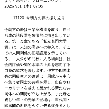
ようと思った。フローニンゲン：
2025/7/31（木）07:35
17120. 今朝方の夢の振り返り
今朝方の夢は三楽章構造を取り、自己
形成の諸段階を象徴的に描き出してい
る。第一楽章である「私立名門大学
篇」は、未知の高みへの参入と、そこ
での人間関係の初期設定を示してい
る。主人公が名門校に入る場面は、社
会的評価や知的水準の上昇を志向する
自我の欲求を映し出す。他方で四国出
身の同級生との邂逅は、周縁から中心
へ集う者同士の共鳴を示し、出自やロ
ーカリティを越えて築かれる新たな共
同体への期待が立ち上がる。また母と
親しい年上の先輩の登場は、世代間・
階層間の断絶をぬぐい去る媒介者とし