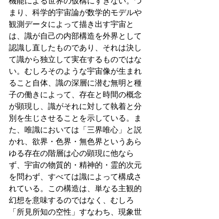
機能による世界の仮構にすぎない。つ
まり、科学的宇宙論が数学的モデルや
観測データによって描き出す宇宙と
は、識が自己の内部構造を外界として
認識し直したものであり、それは決し
て識から独立して実在するものではな
い。むしろそのような宇宙像が生まれ
ること自体、識の深層に潜む無明と種
子の働きによって、存在と時間の概念
が顕現し、識がそれに対して執着と分
別を生じさせることを示している。ま
た、唯識においては「三界唯心」と説
かれ、欲界・色界・無色界というあら
ゆる存在の階層は心の顕現に他なら
ず、宇宙の物質的・精神的・霊的次元
を問わず、すべては識によって構成さ
れている。この構造は、単なる主観的
幻想を意味するのではなく、むしろ
「所見所知の空性」すなわち、現象世