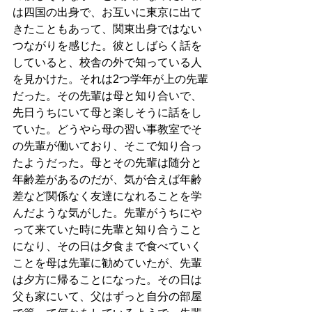
は四国の出身で、お互いに東京に出て
きたこともあって、関東出身ではない
つながりを感じた。彼としばらく話を
していると、校舎の外で知っている人
を見かけた。それは2つ学年が上の先輩
だった。その先輩は母と知り合いで、
先日うちにいて母と楽しそうに話をし
ていた。どうやら母の習い事教室でそ
の先輩が働いており、そこで知り合っ
たようだった。母とその先輩は随分と
年齢差があるのだが、気が合えば年齢
差など関係なく友達になれることを学
んだような気がした。先輩がうちにや
って来ていた時に先輩と知り合うこと
になり、その日は夕食まで食べていく
ことを母は先輩に勧めていたが、先輩
は夕方に帰ることになった。その日は
父も家にいて、父はずっと自分の部屋