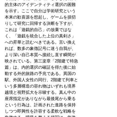
的主体のアイデンティティ選択の困難
を示す。ここで自分は学術研究という
本来の歓喜源を想起し、ゲームを損切
りして研究に回帰する決断を下すが、
これは「遊戯的自己」の放棄ではな
く、「遊戯を統合した上位の真剣さ」
への昇華と読むべきである。言い換え
れば、数多の象徴記号に迷う自我が、
より深い自己本質へ接続し直す瞬間が
映されている。第三楽章「2階建て特急
篇」は、内的選択の確証を得た後に始
動する外的旅路の予兆である。異国の
駅、外国人女性の同行、2階建て列車と
いう多層構造の容れ物はいずれも境界
越境と視野拡大を示唆する。真ん中の
座席指定がありながら最後尾から乗る
という行為は、計画された進路を保持
しつつ即興性を許容する柔軟な戦略を