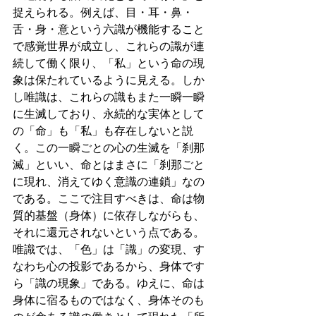
捉えられる。例えば、目・耳・鼻・
舌・身・意という六識が機能すること
で感覚世界が成立し、これらの識が連
続して働く限り、「私」という命の現
象は保たれているように見える。しか
し唯識は、これらの識もまた一瞬一瞬
に生滅しており、永続的な実体として
の「命」も「私」も存在しないと説
く。この一瞬ごとの心の生滅を「刹那
滅」といい、命とはまさに「刹那ごと
に現れ、消えてゆく意識の連鎖」なの
である。ここで注目すべきは、命は物
質的基盤（身体）に依存しながらも、
それに還元されないという点である。
唯識では、「色」は「識」の変現、す
なわち心の投影であるから、身体です
ら「識の現象」である。ゆえに、命は
身体に宿るものではなく、身体そのも