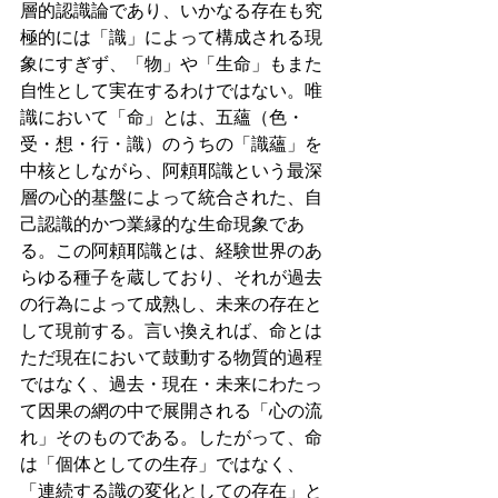
層的認識論であり、いかなる存在も究
極的には「識」によって構成される現
象にすぎず、「物」や「生命」もまた
自性として実在するわけではない。唯
識において「命」とは、五蘊（色・
受・想・行・識）のうちの「識蘊」を
中核としながら、阿頼耶識という最深
層の心的基盤によって統合された、自
己認識的かつ業縁的な生命現象であ
る。この阿頼耶識とは、経験世界のあ
らゆる種子を蔵しており、それが過去
の行為によって成熟し、未来の存在と
して現前する。言い換えれば、命とは
ただ現在において鼓動する物質的過程
ではなく、過去・現在・未来にわたっ
て因果の網の中で展開される「心の流
れ」そのものである。したがって、命
は「個体としての生存」ではなく、
「連続する識の変化としての存在」と