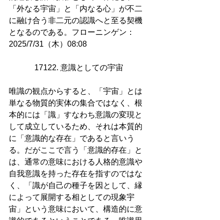
「外なる宇宙」と「内なる心」が不二
に融け合う非二元の認識へと至る契機
となるのである。フローニンゲン：
2025/7/31（木）08:08
17122. 意識としての宇宙
唯識の観点からすると、「宇宙」とは
単なる物質的実体の集合ではなく、根
本的には「識」すなわち意識の変現と
して成立しているため、それは本質的
に「意識的な存在」であると言いう
る。だがここで言う「意識的存在」と
は、通常の意味における人格的意識や
自我意識を持った存在を指すのではな
く、「識が自己の種子を因として、縁
によって展開する相としての現象宇
宙」という意味において、構造的に意