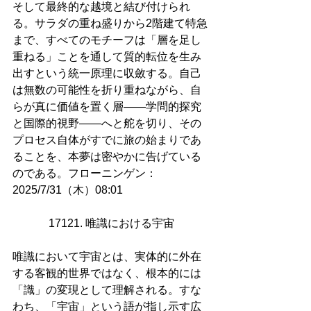
そして最終的な越境と結び付けられ
る。サラダの重ね盛りから2階建て特急
まで、すべてのモチーフは「層を足し
重ねる」ことを通して質的転位を生み
出すという統一原理に収斂する。自己
は無数の可能性を折り重ねながら、自
らが真に価値を置く層――学問的探究
と国際的視野――へと舵を切り、その
プロセス自体がすでに旅の始まりであ
ることを、本夢は密やかに告げている
のである。フローニンゲン：
2025/7/31（木）08:01
17121. 唯識における宇宙
唯識において宇宙とは、実体的に外在
する客観的世界ではなく、根本的には
「識」の変現として理解される。すな
わち、「宇宙」という語が指し示す広