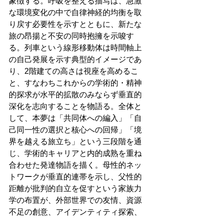
象徴する。呼吸を整える描写は、急激
な環境変化の中で自律神経的均衡を取
り戻す必要性を示すとともに、新たな
旅の昂揚と不安の同時抱擁を示唆す
る。列車という線形移動体は時間軸上
の自己発展を示す典型的イメージであ
り、2階建ての高さは視座を高めるこ
と、すなわちこれからの学術的・精神
的探求が水平的拡散のみならず垂直的
深化を志向することを物語る。全体と
して、本夢は「共同体への編入」「自
己同一性の選択と核心への回帰」「境
界を越える旅立ち」という三段階を通
じ、学術的キャリアと内的成熟を重ね
合わせた発達物語を描く。母性的ネッ
トワークが垂直的連帯を示し、父性的
距離が批判的自立を促すという家族力
学の布置が、外部世界での友情、資源
不足の創意、アイデンティティ探索、