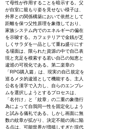
て母性が作用することを暗示する。父
が自室に籠もり姿を見せない様子は、
外界との関係構築において依然として
距離を保つ父性原理を象徴しており、
家族システム内でのエネルギーの偏在
を示唆する。カフェテリアで金銭が乏
しくサラダを一品として重ね盛りにす
る場面は、限られた資源の中で自己表
現と充足を模索する若い自己の知恵と
逡巡の可視化である。第二楽章の
「RPG購入篇」は、現実の自己規定を
巡るメタ的逡巡として機能する。主人
公名を漢字で入力し、自らのエンブレ
ムを選択しようとするプロセスは、
「名付け」と「紋章」の二重の象徴行
為によって自我同一性を固定化しよう
と試みる儀礼である。しかし画面に無
数の紋章が拡がり、決定不能の渦に陥
る点は、可能世界が増殖しすぎた現代