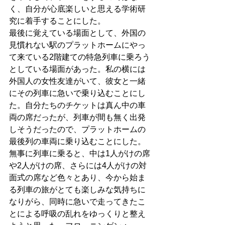
く、自分が心底楽しいと思える学術研
究に着手することにした。
最後に覚えている場面として、外国の
見慣れない駅のプラットホームにやっ
て来ている2階建ての特急列車に乗ろう
としている場面があった。私の横には
外国人の女性友達がいて、彼女と一緒
にその列車に急いで乗り込むことにし
た。自分たちのチケットは真ん中の車
両の席だったが、列車が間も無く出発
しそうだったので、プラットホームの
最後列の車両に乗り込むことにした。
無事に列車に乗ると、中は1人がけの席
や2人がけの席、さらには4人がけの対
面式の席など色々とあり、今から始ま
る列車の旅がとても楽しみな気持ちに
なりがら、同時に急いで走ってきたこ
とによる呼吸の乱れをゆっくりと整え