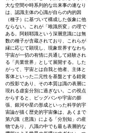
大な空間や時系列的な出来事の連なり
は、認識主体の心識が自らの内的因
（種子）に基づいて構成した仮象に他
ならない。これが「唯識所変」の理で
ある。阿頼耶識という深層意識には無
数の種子が含蔵されており、これらが
縁に応じて顕現し、現象世界すなわち
宇宙が一切の有情に共通して経験され
る「共業世界」として展開する。した
がって、宇宙とは自我と他者、主体と
客体といった二元性を基盤とする錯覚
の投影であり、その本質は識の表層に
現れる虚妄分別に過ぎない。この視点
からすると、ビッグバンや宇宙の膨
張、銀河や星の形成といった科学的宇
宙論が描く歴史的宇宙像は、あくまで
第六識（意識）による「分別知」の産
物であり、八識の中でも最も表層的な