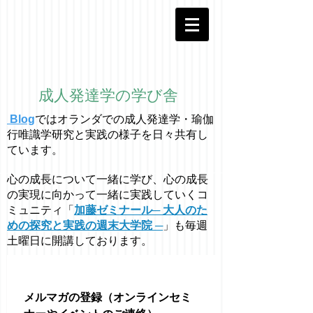
成人発達学の学び舎
Blog
ではオラ
ン
ダでの成人発達学・
瑜伽
行唯識学
研究と実践の様子を日々共有し
ています。
心の成長について一緒に学び、心の成長
の実現に向かって一緒に実践していくコ
ミュニティ「
加藤ゼミナール─ 大人のた
めの探究と実践の週末大学院 ─
」も毎週
土曜日に開講しております。
メルマガの登録（オンラインセミ