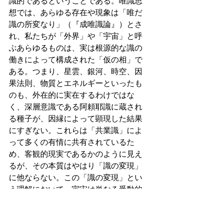
識的であるということである。唯識思
想では、あらゆる存在や現象は「唯だ
識の所変なり」（『成唯識論』）とさ
れ、私たちが「外界」や「宇宙」と呼
ぶあらゆるものは、実は根源的な識の
働きによって構成された「仮の相」で
ある。つまり、星雲、銀河、時空、因
果法則、物質とエネルギーといったも
のも、外在的に実在するわけではな
く、深層意識である阿頼耶識に蔵され
る種子が、因縁によって顕現した結果
にすぎない。これらは「共業識」によ
って多くの有情に共有されているた
め、客観的現実であるかのように見え
るが、その本質はやはり「識の変現」
に他ならない。この「識の変現」とい
う理解において、宇宙は単なる受動的
な物質的背景ではなく、能動的に展開
し、形象を取り、意味を孕むものとし