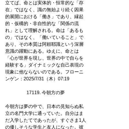
立てば、命とは実体的・恒常的な「存
在」ではなく、識の無始より続く因果
的展開における「働き」であり、縁起
的・仮構的・非自性的な「関係の流
れ」として理解される。命は「あるも
の」ではなく、「働いていること」で
あり、その本質は阿頼耶識という深層
意識の躍動にある。ゆえに、命とは
「心が世界を現し、世界の中で自らを
経験する」ダイナミックな自己表現の
現象に他ならないのである。フローニ
ンゲン：2025/7/31（木）07:19
17119. 今朝方の夢 
今朝方は夢の中で、日本の見知らぬ私
立の名門大学に通っていた。自分はま
だ入学したてであったが、すぐさま1人
の優しそうな学生と友人になった。彼