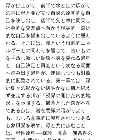
浮かび上がり、前半で水と山の広がり
の中に母と並び立つ自身の原初的な自
己を映し出し、後半で父と車に同乗し
社会的な交差点へ向かう現実的・選択
的な自己を描き出しているように思わ
れる。そこには、親という根源的エネ
ルギーとの関わりを通じて、古いもの
を手放し新しい循環へ身を委ねる過程
と、自己決定と再会という次なる局面
へ踏み出す過程が、連続しつつも対照
的に配置されている。第一幕では、深
い樹々の影がない緩やかな山肌と絶え
ず並走する川が「視界の開けた内的地
形」を示唆する。鬱蒼とした森が不在
である点は、潜在意識の暗がりより
も、むしろ意識的に整理されつつある
心象風景を表す。母と共に歩むこと
は、母性原理──保護・養育・無条件の