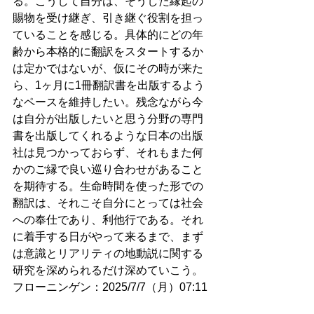
る。こうして自分は、そうした縁起の
賜物を受け継ぎ、引き継ぐ役割を担っ
ていることを感じる。具体的にどの年
齢から本格的に翻訳をスタートするか
は定かではないが、仮にその時が来た
ら、1ヶ月に1冊翻訳書を出版するよう
なペースを維持したい。残念ながら今
は自分が出版したいと思う分野の専門
書を出版してくれるような日本の出版
社は見つかっておらず、それもまた何
かのご縁で良い巡り合わせがあること
を期待する。生命時間を使った形での
翻訳は、それこそ自分にとっては社会
への奉仕であり、利他行である。それ
に着手する日がやって来るまで、まず
は意識とリアリティの地動説に関する
研究を深められるだけ深めていこう。
フローニンゲン：2025/7/7（月）07:11