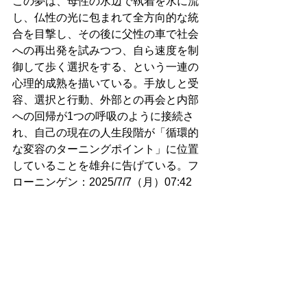
この夢は、母性の水辺で執着を水に流
し、仏性の光に包まれて全方向的な統
合を目撃し、その後に父性の車で社会
への再出発を試みつつ、自ら速度を制
御して歩く選択をする、という一連の
心理的成熟を描いている。手放しと受
容、選択と行動、外部との再会と内部
への回帰が1つの呼吸のように接続さ
れ、自己の現在の人生段階が「循環的
な変容のターニングポイント」に位置
していることを雄弁に告げている。フ
ローニンゲン：2025/7/7（月）07:42
16925. 肌寒さを感じて
今日はとても涼しい1日だった。涼しさ
を通り越して、肌寒さを感じたほどで
ある。日中の最高気温は18度までしか
上がらず、それでいて曇りがちな1日だ