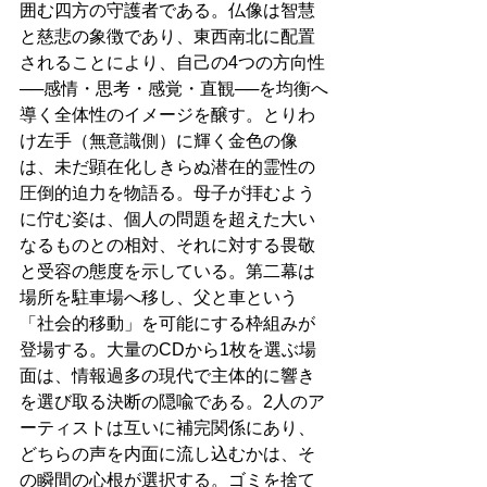
囲む四方の守護者である。仏像は智慧
と慈悲の象徴であり、東西南北に配置
されることにより、自己の4つの方向性
──感情・思考・感覚・直観──を均衡へ
導く全体性のイメージを醸す。とりわ
け左手（無意識側）に輝く金色の像
は、未だ顕在化しきらぬ潜在的霊性の
圧倒的迫力を物語る。母子が拝むよう
に佇む姿は、個人の問題を超えた大い
なるものとの相対、それに対する畏敬
と受容の態度を示している。第二幕は
場所を駐車場へ移し、父と車という
「社会的移動」を可能にする枠組みが
登場する。大量のCDから1枚を選ぶ場
面は、情報過多の現代で主体的に響き
を選び取る決断の隠喩である。2人のア
ーティストは互いに補完関係にあり、
どちらの声を内面に流し込むかは、そ
の瞬間の心根が選択する。ゴミを捨て