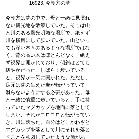
16923. 今朝方の夢
今朝方は夢の中で、母と一緒に見慣れ
ない観光地を散策していた。そこは山
と川のある風光明媚な場所で、絶えず
川を横目にして歩いていた。山といっ
ても深い木々のあるような場所ではな
く、背の高い木はほとんどなく、絶え
ず視界は開かれており、傾斜はとても
緩やかだった。しばらく歩いている
と、視界が一気に開かれた。ただし、
足元は苔の生えた岩が転がっていて、
滑らないようにする必要があった。母
と一緒に慎重に歩いていると、手に持
っていたマグカップを地面に落として
しまい、それがコロコロと転がってい
き、川に落ちた。自分はどこかわざと
マグカップを落として川にそれを落と
すことを意図していたような節があ