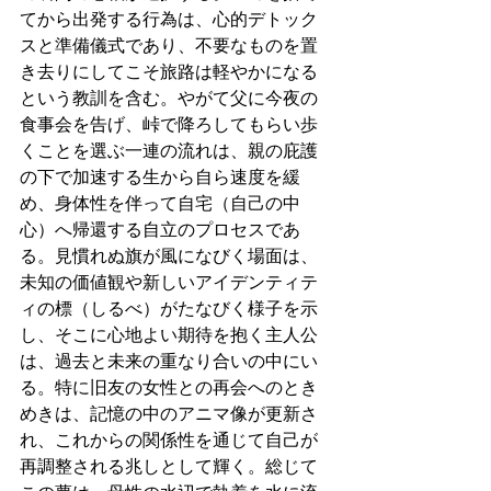
てから出発する行為は、心的デトック
スと準備儀式であり、不要なものを置
き去りにしてこそ旅路は軽やかになる
という教訓を含む。やがて父に今夜の
食事会を告げ、峠で降ろしてもらい歩
くことを選ぶ一連の流れは、親の庇護
の下で加速する生から自ら速度を緩
め、身体性を伴って自宅（自己の中
心）へ帰還する自立のプロセスであ
る。見慣れぬ旗が風になびく場面は、
未知の価値観や新しいアイデンティテ
ィの標（しるべ）がたなびく様子を示
し、そこに心地よい期待を抱く主人公
は、過去と未来の重なり合いの中にい
る。特に旧友の女性との再会へのとき
めきは、記憶の中のアニマ像が更新さ
れ、これからの関係性を通じて自己が
再調整される兆しとして輝く。総じて