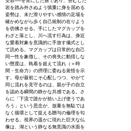
受容──を背にした旅であり、苔むした
岩を踏み外さぬよう慎重に身を屈める
姿勢は、未だ滑りやすい感情の足場を
確かめながら歩く自己統制の在りよう
を彷彿させる。手にしたマグカップを
わざと落とし、川へ流す行為は、身近
な愛着対象を意識的に手放す儀式とし
て読める。マグカップは日常的な自己
同一性を象徴し、その喪失に動揺しな
い態度は、執着を超えて流れ（＝時
間・生命力）の摂理に委ねる覚悟を示
す。母が最初こそ心配しつつ、やがて
同じ流れを見守るのは、親が子の自立
を認める瞬間の静かな共感である。さ
らに「下流で誰かが拾い上げ使うであ
ろう」という思念が、放棄を無駄では
なく循環として捉える贈与の倫理を匂
わせる。視界の遥かに現れた巨大な仏
像は、湖という静なる無意識の水面を