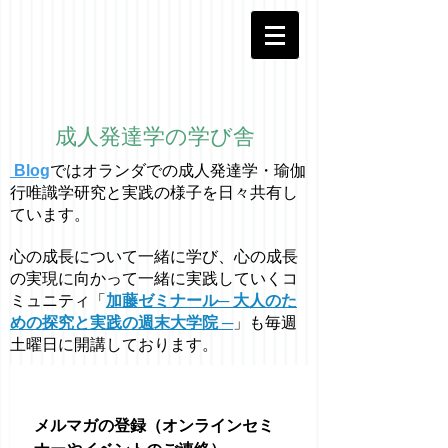
成人発達学の学び舎
Blog
ではオラ
ン
ダでの成人発達学・
瑜伽
行唯識学
研究と実践の様子を日々共有し
ています。
心の成長について一緒に学び、心の成長
の実現に向かって一緒に実践していくコ
ミュニティ「
加藤ゼミナール─ 大人のた
めの探究と実践の週末大学院 ─
」も毎週
土曜日に開講しております。
メルマガの登録（オンラインセミ