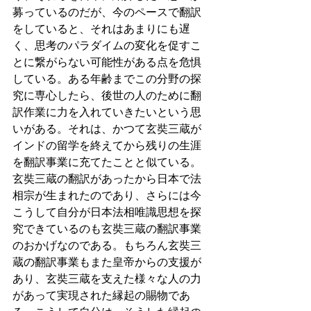
募っているのだが、今のペースで翻訳
をしていると、それはあまりにも遅
く、思考のパラダイムの変化を促すこ
とに繋がらない可能性がある点を危惧
している。ある年齢までこの分野の探
究に専心したら、後世の人のために翻
訳作業に力を入れていきたいという思
いがある。それは、かつて玄奘三蔵が
インドの留学を終えてから残りの生涯
を翻訳事業に充てたことと似ている。
玄奘三蔵の翻訳があったから日本で法
相宗が生まれたのであり、さらには今
こうして自分が日本法相唯識思想を探
究できているのも玄奘三蔵の翻訳事業
のおかげなのである。もちろん玄奘三
蔵の翻訳事業もまた皇帝からの支援が
あり、玄奘三蔵を支えた様々な人の力
があって実現された縁起の賜物であ