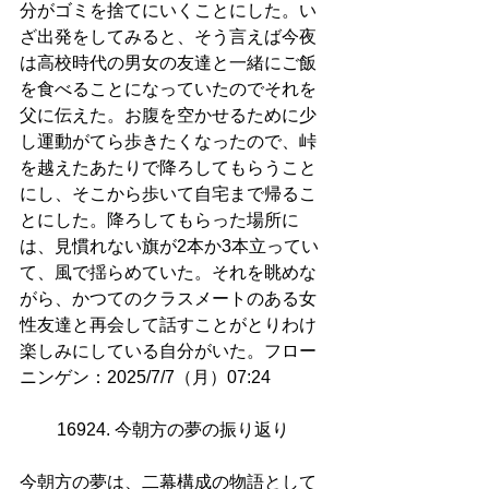
分がゴミを捨てにいくことにした。い
ざ出発をしてみると、そう言えば今夜
は高校時代の男女の友達と一緒にご飯
を食べることになっていたのでそれを
父に伝えた。お腹を空かせるために少
し運動がてら歩きたくなったので、峠
を越えたあたりで降ろしてもらうこと
にし、そこから歩いて自宅まで帰るこ
とにした。降ろしてもらった場所に
は、見慣れない旗が2本か3本立ってい
て、風で揺らめていた。それを眺めな
がら、かつてのクラスメートのある女
性友達と再会して話すことがとりわけ
楽しみにしている自分がいた。フロー
ニンゲン：2025/7/7（月）07:24
16924. 今朝方の夢の振り返り 
今朝方の夢は、二幕構成の物語として