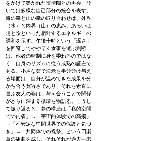
をかけて築かれた友情圏との再会、ひ
いては多様な自己部分の統合を表す。
海の幸と山の幸の取り合わせは、外界
（水）と内界（山）の恵み、あるいは
陽と陰といった相対するエネルギーの
調和を示す。午後十時という「遅さ」
を回避してやや早く食事を選ぶ判断
は、他者の時制に身を委ねるのではな
く、自身のリズムに従う成熟の証左で
ある。小さな茹で海老を半分分け与え
る場面は、自分が温めてきた成果を分
かち合う寛容さであり、それを素直に
喜ぶ友人の姿は、与え合うことで関係
がさらに深まる循環を物語る。こうし
て振り返ると、夢の構造は「私的空間
での内省」→「宇宙的体験での高揚」
→「不安定な中間世界での保護と気づ
き」→「共同体での祝祭」という四楽
章の組曲を成し、それぞれが過去—未