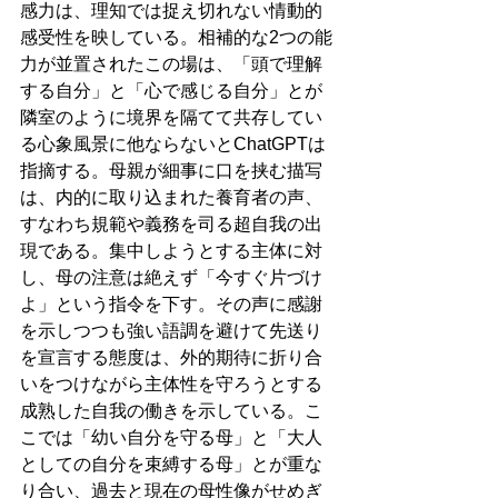
感力は、理知では捉え切れない情動的
感受性を映している。相補的な2つの能
力が並置されたこの場は、「頭で理解
する自分」と「心で感じる自分」とが
隣室のように境界を隔てて共存してい
る心象風景に他ならないとChatGPTは
指摘する。母親が細事に口を挟む描写
は、内的に取り込まれた養育者の声、
すなわち規範や義務を司る超自我の出
現である。集中しようとする主体に対
し、母の注意は絶えず「今すぐ片づけ
よ」という指令を下す。その声に感謝
を示しつつも強い語調を避けて先送り
を宣言する態度は、外的期待に折り合
いをつけながら主体性を守ろうとする
成熟した自我の働きを示している。こ
こでは「幼い自分を守る母」と「大人
としての自分を束縛する母」とが重な
り合い、過去と現在の母性像がせめぎ