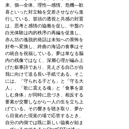
来、個—全体、理性—感情、危機—歓
喜といった対立軸を交差させながら進
行している。冒頭の透視と共感の対置
は、思考と感情の協働を促し、中盤の
白光体験は内的秩序の再編を促進し、
赤ん坊の逸脱的発話は未知への畏怖を
好奇へ変換し、終曲の海辺の食事はそ
の統合を祝福している。夢は単なる脳
内の残像ではなく、深層心理が編み上
げた叙事詩であり、見えざる自己が自
我に向けて送る長い手紙である。そこ
には、「守られる子ども」と「守る大
人」、「歌に震える魂」と「食事を楽
しむ身体」が同時に息づき、相反する
要素が交響しながら一人の生を立ち上
げている。その響きを聴き取り、夢か
ら目覚めた現覚の場で応答するとき、
自分の内側では既に新しい協奏が始ま