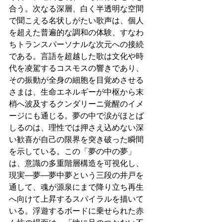
合う。次なる深層、白く半透明な空間
で聞こえる名状しがたい歌声は、個人
を超えた普遍的な調和の体験、すなわ
ちトランスパーソナルな次元への接続
である。言語を超越した歌は文化や時
代を凌駕するコスモスの響きであり、
その振動が全身の細胞を目覚めさせる
さまは、生命エネルギーが中枢から末
梢へ波及するクンダリーニ覚醒のイメ
ージにも通じる。夢の中で涙がほとば
しるのは、理性では押さえ込めない深
い歓喜が自己の限界を突き破った瞬間
を示している。この「夢の中の夢」
は、意識の多重階層構造を可視化し、
現実—夢—夢中夢という三段の井戸を
通して、魂が源泉にまで降り立ち再生
へ向けて上昇するスパイラルを描いて
いる。浮遊するボードに乗せられた赤