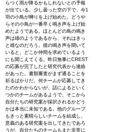
らつく雨が降るかもしれないとの予報
が出ている。少し曇った空の下で、今1
羽の小鳥が囀りを上げ始めた。どうや
らその小鳥が一番早く鳴き声を上げ始
めたようである。ほとんどの鳥の鳴き
声は雄のようであるから、それはきっ
と雄なのだろう。彼の鳴き声を聞いて
いると、どこか仲間を求めているよう
にも聞こえてくる。昨日無事にCREST
の応募が完了したと研究代表から連絡
があった。書類審査がまず通ることを
祈るばかりだ。何チームが応募してき
たのかわからないが、話によるといく
つかのチームがあるようで、そこから
自分たちの研究案が採択されるかどう
かは本当に未知である。他のグループ
もきっと素晴らしいチームを結成し、
意義のある研究案を出してきたであろ
うが、自分たちのチームもまた非常に