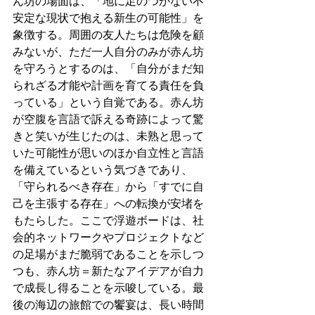
ん坊の場面は、「地に足のつかない不
安定な現状で抱える新生の可能性」を
象徴する。周囲の友人たちは危険を顧
みないが、ただ一人自分のみが赤ん坊
を守ろうとするのは、「自分がまだ知
られざる才能や計画を育てる責任を負
っている」という自覚である。赤ん坊
が空腹を言語で訴える奇跡によって驚
きと笑いが生じたのは、未熟と思って
いた可能性が思いのほか自立性と言語
を備えているという気づきであり、
「守られるべき存在」から「すでに自
己を主張する存在」への転換が安堵を
もたらした。ここで浮遊ボードは、社
会的ネットワークやプロジェクトなど
の足場がまだ脆弱であることを示しつ
つも、赤ん坊＝新たなアイデアが自力
で成長し得ることを示唆している。最
後の海辺の旅館での饗宴は、長い時間