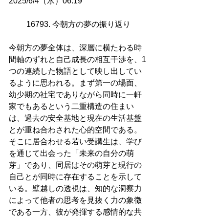
2025/6/4（水）06:19
16793. 今朝方の夢の振り返り
今朝方の夢全体は、深層に横たわる時
間軸のずれと自己成長の相互干渉を、1
つの連続した物語として映し出してい
るように思われる。まず第一の場面、
幼少期の社宅でありながら同時に一軒
家でもあるという二重構造の住まい
は、過去の安全基地と現在の生活基盤
とが重ね合わされた心的空間である。
そこに居合わせる若い受講生は、学び
を通じて出会った「未来の自分の萌
芽」であり、同居はその萌芽と現行の
自己とが同時に存在することを示して
いる。壁越しの透視は、知的な洞察力
によって他者の思考を見抜く力の象徴
である一方、彼が発揮する感情的な共