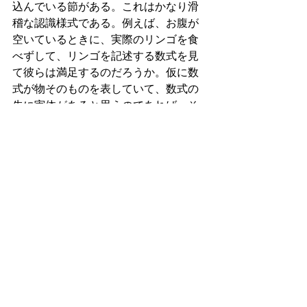
込んでいる節がある。これはかなり滑
稽な認識様式である。例えば、お腹が
空いているときに、実際のリンゴを食
べずして、リンゴを記述する数式を見
て彼らは満足するのだろうか。仮に数
式が物そのものを表していて、数式の
先に実体があると思うのであれば、そ
れで満足するはずである。しかし、実
際のところはそのような形で満足する
はずはないであろう。確かにリンゴの
存在を認めたとしても、仏教的な観点
で言えば、それは他の存在と独立し
て、特に私たちの心と独立して存在す
るものではない。ここで述べている心
というのは個人の心を指すというより
も、有情を含めた集合的な心である。
まさにヴォイチェフ·ズレクの量子ダー
ウィニズムにあるように、集合的な心
が環境として働きかける形で物の存在