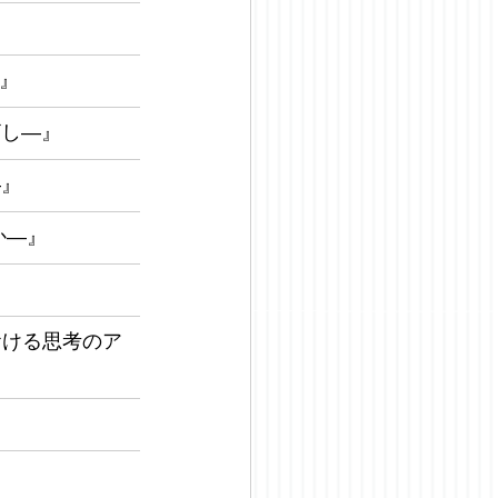
―』
ざし―』
―』
か―』
おける思考のア