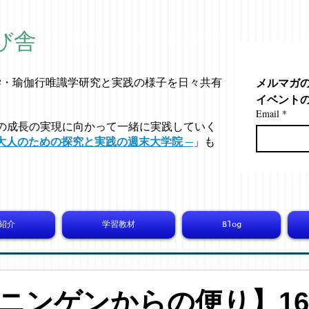
び舎
メルマガ
学・
瑜伽行唯識学
研究と実践の様子を日々共有
イベント
Email
*
の成長の実現に向かって一緒に実践していく
大人のための探究と実践の週末大学院 ─
」も
紹介
学習教材
Blog
ニンゲンからの便り】163