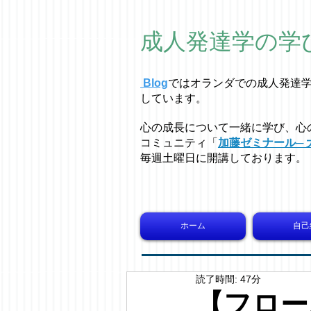
成人発達学の学
Blog
ではオラ
ン
ダでの成人発達
しています。
心の成長について一緒に学び、心
コミュニティ「
加藤ゼミナール─ 
毎週土曜日に開講しております。
ホーム
自己
読了時間: 47分
【フロー