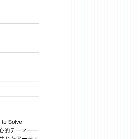
Solve 
logy"の核心的テーマ——
生じたアーティ