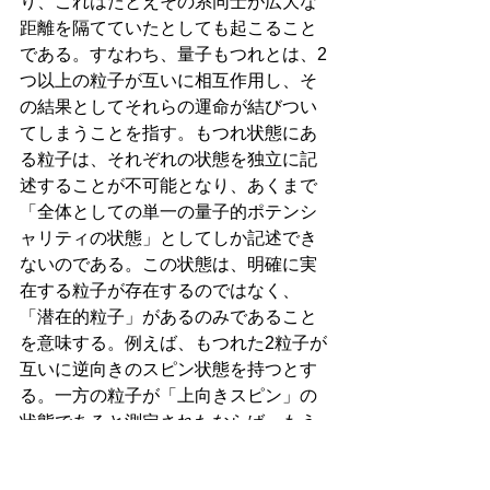
り、これはたとえその系同士が広大な
距離を隔てていたとしても起こること
である。すなわち、量子もつれとは、2
つ以上の粒子が互いに相互作用し、そ
の結果としてそれらの運命が結びつい
てしまうことを指す。もつれ状態にあ
る粒子は、それぞれの状態を独立に記
述することが不可能となり、あくまで
「全体としての単一の量子的ポテンシ
ャリティの状態」としてしか記述でき
ないのである。この状態は、明確に実
在する粒子が存在するのではなく、
「潜在的粒子」があるのみであること
を意味する。例えば、もつれた2粒子が
互いに逆向きのスピン状態を持つとす
る。一方の粒子が「上向きスピン」の
状態であると測定されたならば、もう
一方の粒子は即座に「下向きスピン」
へと決定される。このように、「こち