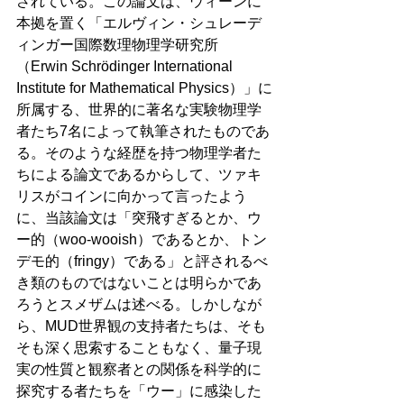
されている。この論文は、ウィーンに
本拠を置く「エルヴィン・シュレーデ
ィンガー国際数理物理学研究所
（Erwin Schrödinger International 
Institute for Mathematical Physics）」に
所属する、世界的に著名な実験物理学
者たち7名によって執筆されたものであ
る。そのような経歴を持つ物理学者た
ちによる論文であるからして、ツァキ
リスがコインに向かって言ったよう
に、当該論文は「突飛すぎるとか、ウ
ー的（woo-wooish）であるとか、トン
デモ的（fringy）である」と評されるべ
き類のものではないことは明らかであ
ろうとスメザムは述べる。しかしなが
ら、MUD世界観の支持者たちは、そも
そも深く思索することもなく、量子現
実の性質と観察者との関係を科学的に
探究する者たちを「ウー」に感染した