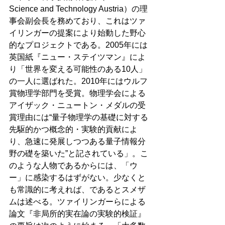
Science and Technology Austria）の理
事会副会長を務めており、これはツァ
イリンガーの提案により始動した野心
的なプロジェクトである。2005年には
英国紙『ニュー・ステイツマン』によ
り「世界を変える可能性のある10人」
の一人に選ばれた。2010年にはウルフ
賞物理学部門を受賞。物理学会による
アイザック・ニュートン・メダルの受
賞理由には“量子物理学の基礎に対する
先駆的かつ概念的・実験的貢献によ
り、急速に発展しつつある量子情報分
野の礎を築いた”と記されている」。こ
のような人物であるからには、「ウ
ー」に感染するはずがない。少なくと
も常識的に考えれば、であるとスメザ
ムは述べる。ツァイリンガーらによる
論文『非局所的実在論の実験的検証』