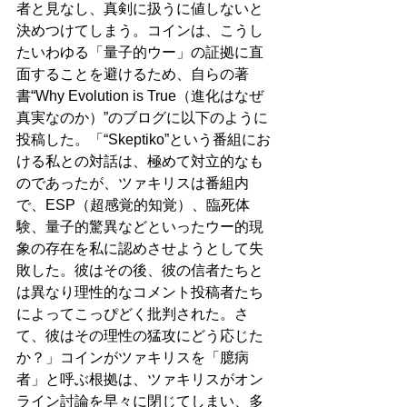
者と見なし、真剣に扱うに値しないと
決めつけてしまう。コインは、こうし
たいわゆる「量子的ウー」の証拠に直
面することを避けるため、自らの著
書“Why Evolution is True（進化はなぜ
真実なのか）”のブログに以下のように
投稿した。「“Skeptiko”という番組にお
ける私との対話は、極めて対立的なも
のであったが、ツァキリスは番組内
で、ESP（超感覚的知覚）、臨死体
験、量子的驚異などといったウー的現
象の存在を私に認めさせようとして失
敗した。彼はその後、彼の信者たちと
は異なり理性的なコメント投稿者たち
によってこっぴどく批判された。さ
て、彼はその理性の猛攻にどう応じた
か？」コインがツァキリスを「臆病
者」と呼ぶ根拠は、ツァキリスがオン
ライン討論を早々に閉じてしまい、多