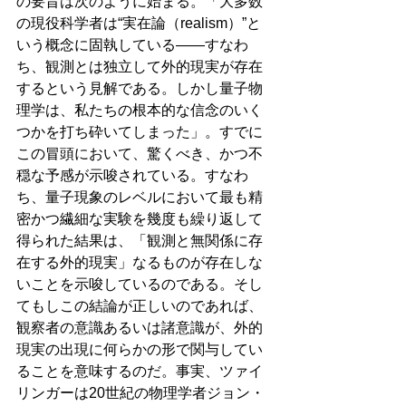
の要旨は次のように始まる。「大多数
の現役科学者は“実在論（realism）”と
いう概念に固執している――すなわ
ち、観測とは独立して外的現実が存在
するという見解である。しかし量子物
理学は、私たちの根本的な信念のいく
つかを打ち砕いてしまった」。すでに
この冒頭において、驚くべき、かつ不
穏な予感が示唆されている。すなわ
ち、量子現象のレベルにおいて最も精
密かつ繊細な実験を幾度も繰り返して
得られた結果は、「観測と無関係に存
在する外的現実」なるものが存在しな
いことを示唆しているのである。そし
てもしこの結論が正しいのであれば、
観察者の意識あるいは諸意識が、外的
現実の出現に何らかの形で関与してい
ることを意味するのだ。事実、ツァイ
リンガーは20世紀の物理学者ジョン・