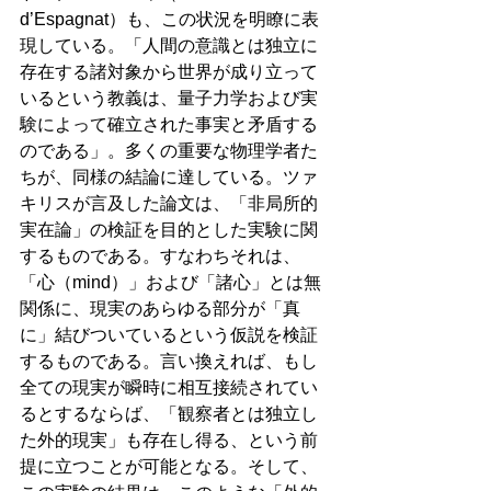
d’Espagnat）も、この状況を明瞭に表
現している。「人間の意識とは独立に
存在する諸対象から世界が成り立って
いるという教義は、量子力学および実
験によって確立された事実と矛盾する
のである」。多くの重要な物理学者た
ちが、同様の結論に達している。ツァ
キリスが言及した論文は、「非局所的
実在論」の検証を目的とした実験に関
するものである。すなわちそれは、
「心（mind）」および「諸心」とは無
関係に、現実のあらゆる部分が「真
に」結びついているという仮説を検証
するものである。言い換えれば、もし
全ての現実が瞬時に相互接続されてい
るとするならば、「観察者とは独立し
た外的現実」も存在し得る、という前
提に立つことが可能となる。そして、