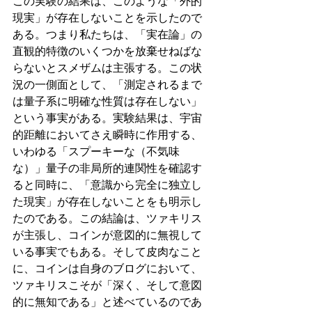
この実験の結果は、このような「外的
現実」が存在しないことを示したので
ある。つまり私たちは、「実在論」の
直観的特徴のいくつかを放棄せねばな
らないとスメザムは主張する。この状
況の一側面として、「測定されるまで
は量子系に明確な性質は存在しない」
という事実がある。実験結果は、宇宙
的距離においてさえ瞬時に作用する、
いわゆる「スプーキーな（不気味
な）」量子の非局所的連関性を確認す
ると同時に、「意識から完全に独立し
た現実」が存在しないことをも明示し
たのである。この結論は、ツァキリス
が主張し、コインが意図的に無視して
いる事実でもある。そして皮肉なこと
に、コインは自身のブログにおいて、
ツァキリスこそが「深く、そして意図
的に無知である」と述べているのであ