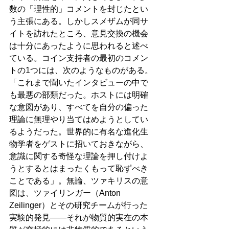
数の「理性的」コメントを封じたとい
う主張にある。しかしスメザムが同サ
イトを訪れたところ、意見交換の機会
は十分にあったように思われると述べ
ている。コイン支持者の最初のコメン
トの1つには、次のようなものがある。
「これまで聞いたインタビューの中で
も最悪の部類だった。ホストには明確
な意図があり、すべてを自分の偏った
理論に無理やり当てはめようとしてい
るようだった。世界的に有名な進化生
物学者をゲストに招いておきながら、
意識に関する奇怪な理論を押し付けよ
うとするとはまったくもって恥ずべき
ことである」。無論、ツァキリスの意
図は、ツァイリンガー（Anton 
Zeilinger）とその研究チームが行った
実験的発見――それが物質的実在の本