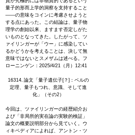
質が究極的には非物質的であるという
量子的形而上学的洞察を支持すること
――の意味をコインに考慮させようと
する点にあった。この結論は、量子物
理学の創始以来、ますます否定しがた
いものとなってきた。したがって、ツ
ァイリンガーが「ウー」に感染してい
るかどうかを考えることは、決して無
意味ではないとスメザムは述べる。フ
ローニンゲン：2025/4/21（月）12:41
16314. 論文「量子遺伝子[？]：ベルの
定理、量子もつれ、意識、そして進
化」（その2）
今回は、ツァイリンガーの経歴紹介お
よび「非局所的実在論の実験的検証」
論文の概要説明部分から見ていく。ウ
ィキペディアによれば、アントン・ツ