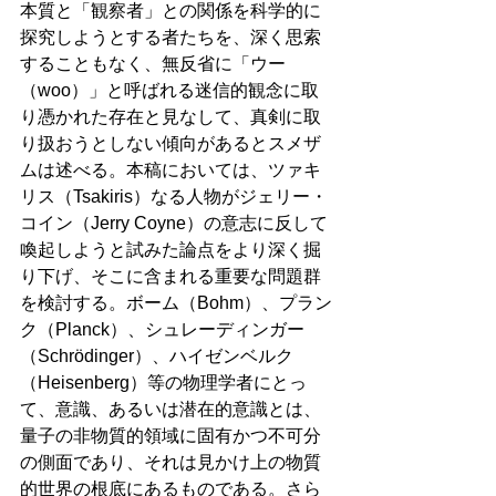
本質と「観察者」との関係を科学的に
探究しようとする者たちを、深く思索
することもなく、無反省に「ウー
（woo）」と呼ばれる迷信的観念に取
り憑かれた存在と見なして、真剣に取
り扱おうとしない傾向があるとスメザ
ムは述べる。本稿においては、ツァキ
リス（Tsakiris）なる人物がジェリー・
コイン（Jerry Coyne）の意志に反して
喚起しようと試みた論点をより深く掘
り下げ、そこに含まれる重要な問題群
を検討する。ボーム（Bohm）、プラン
ク（Planck）、シュレーディンガー
（Schrödinger）、ハイゼンベルク
（Heisenberg）等の物理学者にとっ
て、意識、あるいは潜在的意識とは、
量子の非物質的領域に固有かつ不可分
の側面であり、それは見かけ上の物質
的世界の根底にあるものである。さら