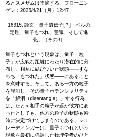
るとスメザムは指摘する。フローニン
ゲン：2025/4/21（月）12:47
16315. 論文「量子遺伝子[？]：ベルの
定理、量子もつれ、意識、そして進
化」（その3）
量子もつれという現象は、量子「粒
子」が広範な距離にわたり潜在的に分
布し、相互に結びついた状態――すな
わち「もつれた」状態――にあること
を意味する。そして、ある一方の粒子
を観測し、その量子ポテンシャリティ
を「解消（disentangle）」する行為
は、たとえ相手の粒子が遥か彼方にあ
ったとしても、他方の粒子の状態も瞬
時に決定づけてしまうのである。シュ
レーディンガーは、量子もつれという
現象を最初に強調した物理学者のひと