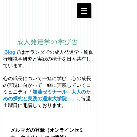
成人発達学の学び舎
Blog
ではオラ
ン
ダでの成人発達学・
瑜伽
行唯識学
研究と実践の様子を日々共有し
ています。
心の成長について一緒に学び、心の成長
の実現に向かって一緒に実践していくコ
ミュニティ「
加藤ゼミナール─ 大人のた
めの探究と実践の週末大学院 ─
」も毎週
土曜日に開講しております。
メルマガの登録（オンラインセミ