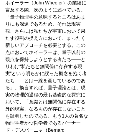
ホイーラー（John Wheeler）の業績に
言及する際、次のように述べている。
「量子物理学の意味するところはあま
りにも深遠であるため、それは現実
観、さらには私たちが宇宙において果
たす役割の捉え方において、まったく
新しいアプローチを必要とする。この
点においてホイーラーは、量子以前の
観点を保持しようとする者たち――と
りわけ“私たちと無関係に存在する現
実”という明らかに誤った概念を抱く者
たち――とは一線を画しているのであ
る」。換言すれば、量子理論とは、現
実の物理的過程の最も基礎的な探究に
おいて、「意識とは無関係に存在する
外的現実」なるものが存在しないこと
を証明したのである。もう1人の著名な
物理学者かつ哲学者であるバーナー
ド・デスパーニャ（Bernard 