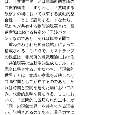
は、「共通世界」とは非局所的意識の
共振的構造――すなわち、「共鳴する
観察」の場において収束する波動的整
合性――として説明する。すなわち、
私たちが共有する物理的現実とは、普
遍意識における特定の「干渉パター
ン」なのであり、それは観察者間で
「重ね合わされた知覚領域」によって
構成される。この点で、カストラップ
の観点は、非局所的意識理論における
「共通現実の波動場的生成モデル」と
完全に整合する。すなわち、「現象的
世界」とは、意識が意識を反映し合う
共鳴空間として存在するのであり、そ
れは時間と空間を超えた場においての
み、根源的意味を持ちうる。ここにお
いて、「空間的に区切られた主体」が
「同一の現象世界」を共有できる理由
が、説明されるのである。量子力学に