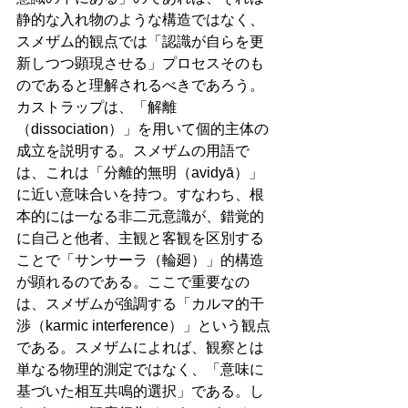
静的な入れ物のような構造ではなく、
スメザム的観点では「認識が自らを更
新しつつ顕現させる」プロセスそのも
のであると理解されるべきであろう。
カストラップは、「解離
（dissociation）」を用いて個的主体の
成立を説明する。スメザムの用語で
は、これは「分離的無明（avidyā）」
に近い意味合いを持つ。すなわち、根
本的には一なる非二元意識が、錯覚的
に自己と他者、主観と客観を区別する
ことで「サンサーラ（輪廻）」的構造
が顕れるのである。ここで重要なの
は、スメザムが強調する「カルマ的干
渉（karmic interference）」という観点
である。スメザムによれば、観察とは
単なる物理的測定ではなく、「意味に
基づいた相互共鳴的選択」である。し