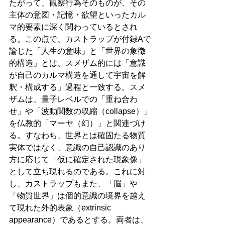
たがって、観察行為そのものが、その
主体の意図・記憶・欲望といったカル
マ的要素に深く関わっているとされ
る。この点で、カストラップが付録Aで
論じた「人生の意味」と「世界の象徴
的構造」とは、スメザム的には「意識
が自己のカルマ構造を通して宇宙を解
釈・構成する」過程と一致する。スメ
ザムは、量子レベルでの「重ね合わ
せ」や「波動関数の収縮（collapse）」
を仏教的「マーヤ（幻）」と関連づけ
る。すなわち、世界とは確固たる物質
実体ではなく、意識の自己認識のあり
方に応じて「仮に確定された現象像」
として立ち現れるのである。これに対
し、カストラップもまた、「脳」や
「物質世界」は個的意識の境界を越え
て現れた外的表象（extrinsic 
appearance）であるとする。両者は、