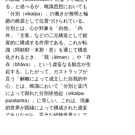
る」と述べるが、唯識思想においても
「分別（vikalpa）」の働きが無明と輪
廻の根源として位置づけられている。
分別とは、心が対象を「自他」「内
外」「主客」などの二元構造として錯
覚的に構成する作用である。これが転
識（阿頼耶・末那・意）を通じて構造
化されるとき、「我（ātman）」や「存
在（bhāva）」という虚妄なる観念が生
起する。したがって、カストラップが
言う「解離によって成立した自我的中
心」とは、唯識において「分別と染汚
によって顕れた分別依他起（vikalpa-
paratantra）」に等しい。これは、現象
的世界が因縁によって構成された虚妄
でありながら、妥当な経験世界として
機能するという中道的な構造に合致し
ている。すなわち、世界は単なる幻影