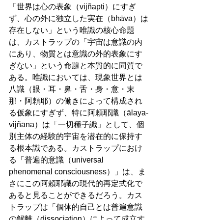
「世界は心の表象（vijñapti）にすぎ
ず、心の外に独立した実在（bhāva）は
存在しない」という唯識の核心命題
は、カストラップの「宇宙は意識の内
にあり、物質とは意識の外的表象にす
ぎない」という命題と本質的に同質で
ある。唯識においては、現象世界とは
八識（眼・耳・鼻・舌・身・意・末
那・阿頼耶）の働きによって構成され
る仮象にすぎず、特に阿頼耶識（ālaya-
vijñāna）は「一切種子識」として、個
別主体の経験的宇宙を潜在的に保持す
る根本識である。カストラップにおけ
る「普遍的意識（universal 
phenomenal consciousness）」は、ま
さにこの阿頼耶識の現代的再定式化で
あると見ることができるだろう。カス
トラップは「個体的自己とは普遍意識
の解離（dissociation）によって成立す