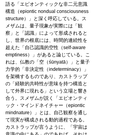
語る「エピオンティックな非二元意識
構造（epiontic nondual consciousness 
structure）」と深く呼応している。ス
メザムは、量子現象が実際には「観
察」と「認識」によって形成されると
し、世界の根底には、時間的連続性を
超えた「自己認識的空性（self-aware 
emptiness）」があると論じている。こ
れは、仏教の「空（śūnyatā）」と量子
力学的「非決定性（indeterminacy）」
を架橋するものであり、カストラップ
の「経験的共時性が意味を持つ構造と
して外界に現れる」という立場と響き
合う。スメザムが説く「エピオンティ
ック・マインドネイチャー（epiontic 
mindnature）」とは、自己観察を通し
て現実が構成される動的過程である。
カストラップが言うように、「宇宙は
意識の中にある」のであれば、それは