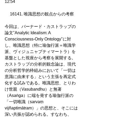
12:54
16141. 唯識思想の観点からの考察
今回は、バーナード・カストラップの
論文"Analytic Idealism: A 
Consciousness-Only Ontology"に対
し、唯識思想（特に瑜伽行派＝唯識学
派、ヴィジュニャプティマートラ）を
基盤とした視座から考察を展開する。
カストラップの分析的観念論は、現代
の分析哲学的枠組みにおいて「一切は
意識に由来する」という主張を再定式
化する試みである。唯識思想、とりわ
け世親（Vasubandhu）と無著
（Asaṅga）に端を発する瑜伽行派の
「一切唯識（sarvaṃ 
vijñaptimātram）」の思想と、そこには
深い共振が認められる。すなわち、