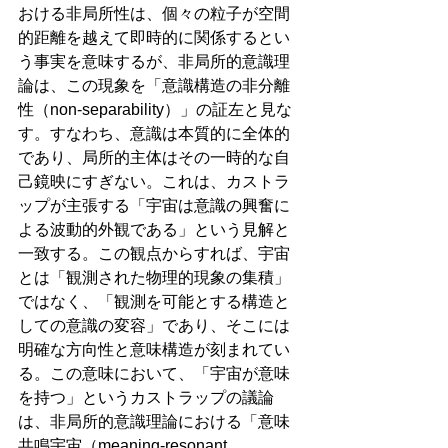
おける非局所性は、個々の粒子が空間
的距離を越えて即時的に関係するとい
う事実を意味するが、非局所的意識理
論は、この現象を「意識構造の非分離
性（non-separability）」の証左と見な
す。すなわち、意識は本質的に全体的
であり、局所的主体はその一時的な自
己鏡映にすぎない。これは、カストラ
ップが主張する「宇宙は意識の興奮に
よる波動的外観である」という見解と
一致する。この観点からすれば、宇宙
とは「観測された物理的現象の集積」
ではなく、「観測を可能とする構造と
しての意識の変容」であり、そこには
明確な方向性と意味構造が刻まれてい
る。この意味において、「宇宙が意味
を持つ」というカストラップの議論
は、非局所的意識理論における「意味
共鳴宇宙（meaning-resonant 