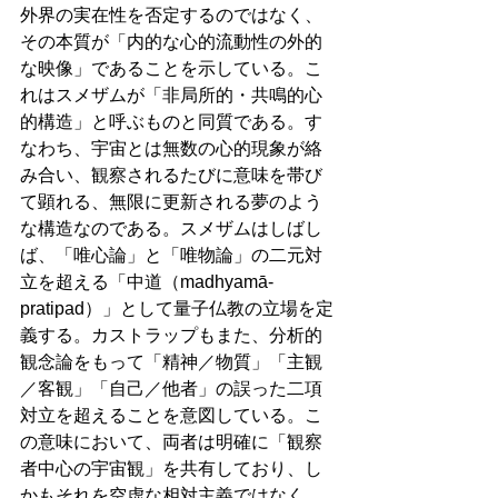
外界の実在性を否定するのではなく、
その本質が「内的な心的流動性の外的
な映像」であることを示している。こ
れはスメザムが「非局所的・共鳴的心
的構造」と呼ぶものと同質である。す
なわち、宇宙とは無数の心的現象が絡
み合い、観察されるたびに意味を帯び
て顕れる、無限に更新される夢のよう
な構造なのである。スメザムはしばし
ば、「唯心論」と「唯物論」の二元対
立を超える「中道（madhyamā-
pratipad）」として量子仏教の立場を定
義する。カストラップもまた、分析的
観念論をもって「精神／物質」「主観
／客観」「自己／他者」の誤った二項
対立を超えることを意図している。こ
の意味において、両者は明確に「観察
者中心の宇宙観」を共有しており、し
かもそれを空虚な相対主義ではなく、