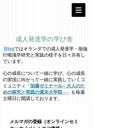
成人発達学の学び舎
Blog
ではオラ
ン
ダでの成人発達学・
瑜伽
行唯識学
研究と実践の様子を日々共有し
ています。
心の成長について一緒に学び、心の成長
の実現に向かって一緒に実践していくコ
ミュニティ「
加藤ゼミナール─ 大人のた
めの探究と実践の週末大学院 ─
」も毎週
土曜日に開講しております。
メルマガの登録（オンラインセミ