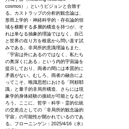
cosmos）」というビジョンと合致す
る。カストラップの分析的観念論は、
形而上学的・神経科学的・存在論的領
域を横断する多層的構造を持つが、そ
れは単なる抽象的理論ではなく、自己
と世界の在り方を根底から問い直す試
みである。非局所的意識理論もまた、
「宇宙は外にあるのではなく、私たち
の奥深くにある」という内的宇宙論を
提示しており、両者の間には本質的に
矛盾がない。むしろ、両者の融合によ
ってこそ、唯識思想における「阿頼耶
識」と量子的非局所構造、さらには現
象学的身体経験の接続が可能となるだ
ろう。ここに、哲学・科学・霊的伝統
の交差点としての「非局所的観念論的
宇宙」の可能性が開かれているのであ
る。フローニンゲン：2025/4/16（水）