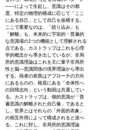
――によって生起し、意識はその都
度、特定の物理的構成に応じて「ここ
にある自己」として自己を仮構する。
ここで重要なのは、「絞り込み」も
「解離」も、本来的に宇宙的・普遍的
な意識場の1つの機能として理解される
点である。カストラップはこれを心理
学的概念から導き出しているが、非局
所的意識理論はこれを主に量子非局所
性と脳―意識関係の境界理論から導出
する。両者の差異はアプローチの方向
にあるものの、根底にある「全体性へ
の回帰志向」という動因は共通してい
る。カストラップは、個的意識が「普
遍意識の解離された自己像」であると
し、世界とはそれらの「外面的表象」
の相互作用によって構成されると述べ
る。これに対し、非局所的意識理論