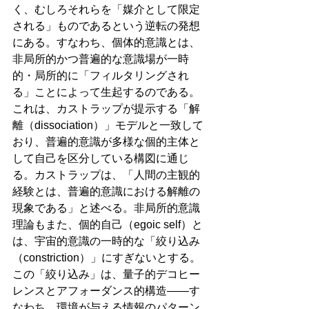
く、むしろそれらを「媒介として限定
される」ものであるという逆転の発想
にある。すなわち、個体的意識とは、
非局所的かつ普遍的な意識場が一時
的・局所的に「フィルタリングされ
る」ことによって生起するのである。
これは、カストラップが提示する「解
離（dissociation）」モデルと一致して
おり、普遍的意識が多様な個的主体と
して自己を区分している構図に通じ
る。カストラップは、「人間の主観的
経験とは、普遍的意識における解離の
現象である」と述べる。非局所的意識
理論もまた、個的自己（egoic self）と
は、宇宙的意識の一時的な「絞り込み
（constriction）」にすぎないとする。
この「絞り込み」は、量子的デコヒー
レンスとアフォーダンス的構造――す
なわち、環境が与える情報のパターン