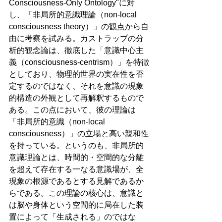
Consciousness-Only Ontology"に対
し、「非局所的意識理論（non-local 
consciousness theory）」の観点から自
由に考察を試みる。カストラップの分
析的観念論は、徹底した「意識中心主
義（consciousness-centrism）」を特徴
としており、物理的世界の実在性を否
定するのではなく、それを意識の現象
的構造の外観として再解釈するもので
ある。この点において、彼の理論は
「非局所的意識（non-local 
consciousness）」の立場と高い親和性
を持っている。というのも、非局所的
意識理論とは、時間的・空間的な分離
を超えて存在する一なる意識場が、全
現象の根源であるとする見解であるか
らである。この理論の核心は、意識と
は脳や身体という空間的に局在した装
置によって「生成される」のではな