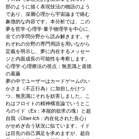
部のように描く表現技法の物語のよう
であり、深層心理から宇宙論まで絡む
象徴的な内容です。本分析では、この
夢を哲学·心理学·量子物理学を中心に、
全ての学問分野から読み解きます。そ
れぞれの分野の専門用語を用いながら
定義を明示し、夢に内在するメッセー
ジと内面成長の可能性を考察します。
心理学·心理療法の視点：無意識と道徳
の葛藤
夢の中でユーザーはカードゲームのい
かさま（不正行為）に加担しかけつ
つ、無意識にそれを妨害しました。こ
れはフロイトの精神構造論でいうとこ
ろのイド（Es：本能的欲求の塊）と超
自我（Über-Ich：内在化された良心）
がせめぎ合う状況に似ています。イド
は目先の自己満足を求めますが、超自