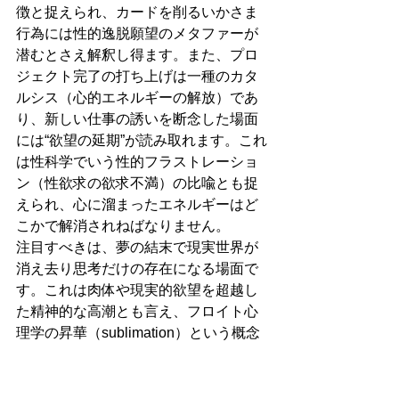
徴と捉えられ、カードを削るいかさま
行為には性的逸脱願望のメタファーが
潜むとさえ解釈し得ます。また、プロ
ジェクト完了の打ち上げは一種のカタ
ルシス（心的エネルギーの解放）であ
り、新しい仕事の誘いを断念した場面
には“欲望の延期”が読み取れます。これ
は性科学でいう性的フラストレーショ
ン（性欲求の欲求不満）の比喩とも捉
えられ、心に溜まったエネルギーはど
こかで解消されねばなりません。
注目すべきは、夢の結末で現実世界が
消え去り思考だけの存在になる場面で
す。これは肉体や現実的欲望を超越し
た精神的な高潮とも言え、フロイト心
理学の昇華（sublimation）という概念
に重ねられます。昇華とは、社会的に
望ましくない原初的衝動（とりわけ性
的欲望）を、学問・芸術・宗教など社