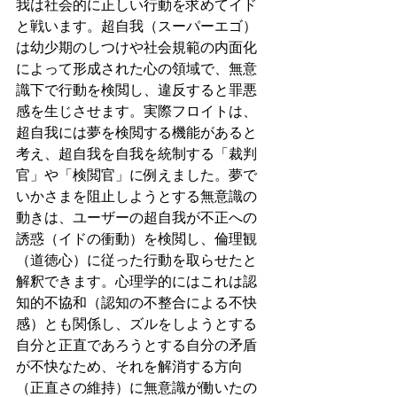
我は社会的に正しい行動を求めてイド
と戦います。超自我（スーパーエゴ）
は幼少期のしつけや社会規範の内面化
によって形成された心の領域で、無意
識下で行動を検閲し、違反すると罪悪
感を生じさせます。実際フロイトは、
超自我には夢を検閲する機能があると
考え、超自我を自我を統制する「裁判
官」や「検閲官」に例えました。夢で
いかさまを阻止しようとする無意識の
動きは、ユーザーの超自我が不正への
誘惑（イドの衝動）を検閲し、倫理観
（道徳心）に従った行動を取らせたと
解釈できます。心理学的にはこれは認
知的不協和（認知の不整合による不快
感）とも関係し、ズルをしようとする
自分と正直であろうとする自分の矛盾
が不快なため、それを解消する方向
（正直さの維持）に無意識が働いたの