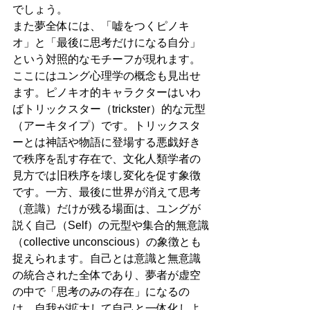
でしょう。
また夢全体には、「嘘をつくピノキ
オ」と「最後に思考だけになる自分」
という対照的なモチーフが現れます。
ここにはユング心理学の概念も見出せ
ます。ピノキオ的キャラクターはいわ
ばトリックスター（trickster）的な元型
（アーキタイプ）です。トリックスタ
ーとは神話や物語に登場する悪戯好き
で秩序を乱す存在で、文化人類学者の
見方では旧秩序を壊し変化を促す象徴
です。一方、最後に世界が消えて思考
（意識）だけが残る場面は、ユングが
説く自己（Self）の元型や集合的無意識
（collective unconscious）の象徴とも
捉えられます。自己とは意識と無意識
の統合された全体であり、夢者が虚空
の中で「思考のみの存在」になるの
は、自我が拡大して自己と一体化しよ