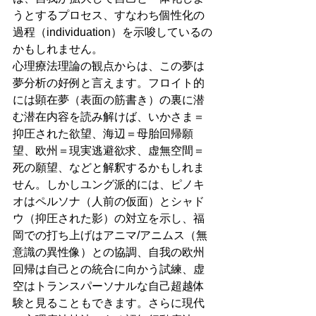
うとするプロセス、すなわち個性化の
過程（individuation）を示唆しているの
かもしれません。
心理療法理論の観点からは、この夢は
夢分析の好例と言えます。フロイト的
には顕在夢（表面の筋書き）の裏に潜
む潜在内容を読み解けば、いかさま＝
抑圧された欲望、海辺＝母胎回帰願
望、欧州＝現実逃避欲求、虚無空間＝
死の願望、などと解釈するかもしれま
せん。しかしユング派的には、ピノキ
オはペルソナ（人前の仮面）とシャド
ウ（抑圧された影）の対立を示し、福
岡での打ち上げはアニマ/アニムス（無
意識の異性像）との協調、自我の欧州
回帰は自己との統合に向かう試練、虚
空はトランスパーソナルな自己超越体
験と見ることもできます。さらに現代