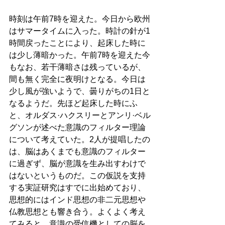
時刻は午前7時を迎えた。今日から欧州
はサマータイムに入った。時計の針が1
時間戻ったことにより、起床した時に
は少し薄暗かった。午前7時を迎えた今
もなお、若干薄暗さは残っているが、
間も無く完全に夜明けとなる。今日は
少し風が強いようで、曇りがちの1日と
なるようだ。先ほど起床した時にふ
と、オルダス·ハクスリーとアンリ·ベル
グソンが述べた意識のフィルター理論
について考えていた。2人が提唱したの
は、脳はあくまでも意識のフィルター
に過ぎず、脳が意識を生み出すわけで
はないというものだ。この仮説を支持
する実証研究はすでに出始めており、
思想的にはインド思想の非二元思想や
仏教思想とも響き合う。よくよく考え
てみると、意識の受信機としての脳を