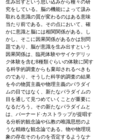
生み出すという思い込みから種々の研
究をしている。脳の機能によって汲み
取れる意識の質が変わるのはある意味
当たり前である。その点において、確
かに意識と脳には相関関係がある。し
かし、そこに因果関係があるかは別問
題であり、脳が意識を生み出すという
因果関係は、臨死体験やサイケデリッ
ク体験を含む8種類ぐらいの体験に関す
る科学的調査からも棄却されるべきも
のであり、そうした科学的調査の結果
を今の物質主義や物理主義のパラダイ
ムの目ではなく、新たなパラダイムの
目を通して見つめていくことが重要に
なるだろう。その新たなパラダイムと
は、バーナード·カストラップが提唱す
る分析的観念論や仏教の唯識思想のよ
うな精緻な観念論である。物や物理現
象の存在そのものを否定するようなナ