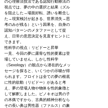
の心理療法技法である認知行動療法の
視点では、夢の中の選択と結果（ズル
を阻止した→場面好転、誘いを断念し
た→現実検討が起きる、世界消失→思
考のみが残る）という因果を、自身の
認知パターンのメタファーとして捉
え、日常の意思決定を見直すヒントに
できます。
性科学の視点：リビドーと昇華
一見、今回の夢に露骨な性的要素は登
場していません。しかし性科学
（Sexology）の観点から潜在的なメッ
セージを探ると、いくつかの示唆が得
られます。フロイトは全ての夢の根底
に性的欲動（リビドー）があると考
え、夢の登場人物や物体を性的象徴と
して解釈しました。ピノキオは男の子
の木偶ですから、古典的精神分析なら
その長い鼻は男性器（ファルス）の象