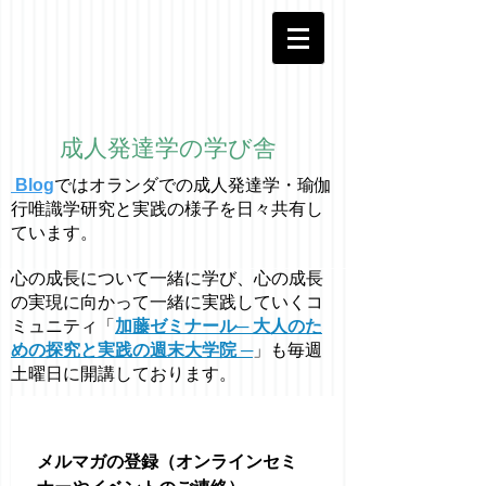
成人発達学の学び舎
Blog
ではオラ
ン
ダでの成人発達学・
瑜伽
行唯識学
研究と実践の様子を日々共有し
ています。
心の成長について一緒に学び、心の成長
の実現に向かって一緒に実践していくコ
ミュニティ「
加藤ゼミナール─ 大人のた
めの探究と実践の週末大学院 ─
」も毎週
土曜日に開講しております。
メルマガの登録（オンラインセミ