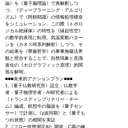
論》を《量子脳理論》で再解釈しつ
つ、《ディープラーニング・アルゴリ
ズム》で《阿頼耶識》の情報処理構造
をシミュレーション。この際《トポロ
ジカル絶縁体》の特性を《縁起性空》
の数学的表現に転用。気温変動パター
ンを《カオス時系列解析》しつつ、そ
の結果を《華厳哲学》の事事無礙法界
観と照合することで、自然現象と意識
進化の《ホログラフィック原理》的関
係を解明。
■■■未来的アクションプラン■■■
1.《量子仏教研究所》設立：仏教学
者・量子物理学者・AI研究者による
《トランスディシプリナリー・チー
ム》編成。瞑想中の脳波を《量子セン
サー》で計測し《γ波同期》と《量子も
つれ状態》の相関を実証
2.《フロー状態測定AI》開発：C羅の練