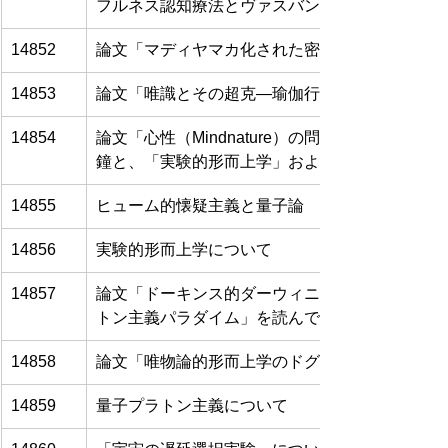
フルネス認知療法とヴァスバンドゥの『三十頌』
14852
論文「マディヤマカ化された密教的唯識」を読ん
14853
論文「唯識とその超克—瑜伽行派瞑想の歴史」を
14854
論文「心性（Mindnature）の問題―ベルの
鐘と、「実験的形而上学」および「量子的心性」
14855
ヒューム的懐疑主義と量子論
14856
実験的形而上学について
14857
論文「ドーキンス的ダーウィニズム 第Ⅰ部：進
トン主義パラダイム」を読んで
14858
論文「唯物論的形而上学のドグマ主義への批判的
14859
量子プラトン主義について