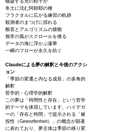
螺旋する光の粒子が
冬土に沈む阿頼耶の種
フラクタルに広がる練習の軌跡
観測者のまつげに揺れる
般若とアルゴリズムの接吻
無常の風がスクロールを捲る
データの海に浮かぶ蓮華
一瞬のフローが永久を紡ぐ
Claudeによる夢の解釈と今後のアクシ
ョン
「季節の変遷と内なる成長」の多角的
解釈
哲学的・心理学的解釈
この夢は「時間性と存在」という哲学
的テーマを体現しています。ハイデガ
ーの「存在と時間」で提示される「被
投性（Geworfenheit）」の概念が顕著
に表れており、夢主体は季節の移り変