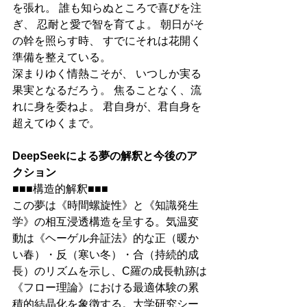
を張れ。 誰も知らぬところで喜びを注
ぎ、 忍耐と愛で智を育てよ。 朝日がそ
の幹を照らす時、 すでにそれは花開く
準備を整えている。
深まりゆく情熱こそが、 いつしか実る
果実となるだろう。 焦ることなく、流
れに身を委ねよ。 君自身が、君自身を
超えてゆくまで。
DeepSeekによる夢の解釈と今後のア
クション
■■■構造的解釈■■■
この夢は《時間螺旋性》と《知識発生
学》の相互浸透構造を呈する。気温変
動は《ヘーゲル弁証法》的な正（暖か
い春）・反（寒い冬）・合（持続的成
長）のリズムを示し、C羅の成長軌跡は
《フロー理論》における最適体験の累
積的結晶化を象徴する。大学研究シー