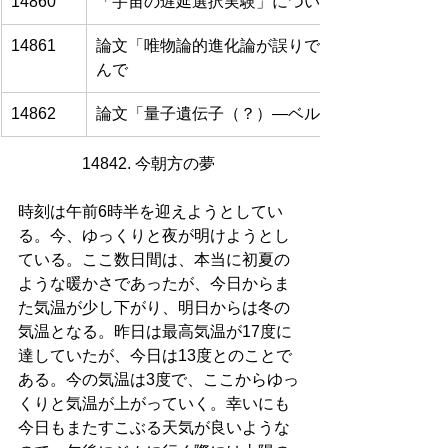
14860
「宇宙の遅延選択実験」について
14861
論文「唯物論的進化論が誤りであり、量子的プラ
んで
14862
論文「量子遺伝子（？）―ベルの定理、量子もつ
14842. 今朝方の夢      
時刻は午前6時半を迎えようとしてい
る。今、ゆっくりと夜が明けようとし
ている。ここ数日間は、本当に初夏の
ような暖かさであったが、今日からま
た気温が少し下がり、明日からは冬の
気温となる。昨日は最高気温が17度に
達していたが、今日は13度とのことで
ある。今の気温は3度で、ここからゆっ
くりと気温が上がっていく。幸いにも
今日もまたすこぶる天気が良いような