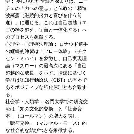
学： 夢に現れた情熱と深まりは、ニー
チェの「力への意志」と仏教の「精進
波羅蜜（継続的努力と喜びを伴う前
進）」に通じる。これは自己超越（エ
ゴの枠を超え、宇宙と一体化する）へ
のプロセスを象徴する。
心理学・心理療法理論： ロナウド選手
の継続的練習は「フロー体験」（チク
セントミハイ）を象徴し、自己実現理
論（マズロー）の最高次にある「自己
超越的な成長」を示す。情熱に基づく
学びは認知行動療法（CBT）の基本で
あるポジティブな強化原理とも合致す
る。
社会学・人類学： 名門大学での研究交
流は「知の文化的交換」と「社会資
本」（コールマン）の増大を表し、
「贈与交換」（マルセル・モース）的
な社会的な結びつきを象徴する。