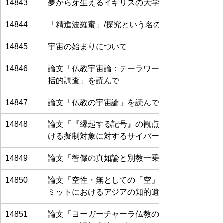
14843
夢から芽生えるイギリスの大学への思い
14844
「精進波羅蜜」/探究という名の祈り
14845
宇宙の始まりについて
14846
論文「仏教宇宙論：テーラワーダおよび説一切有
括的調査」を読んで
14847
論文「仏教の宇宙論」を読んで
14848
論文「『縁起する記号』の観点からの言語と身体
ける擬制対象に対するサイバー記号論的スポット
14849
論文「智儼の真如論と別教一乗の縁起―『究竟一
14850
論文「空性・無としての「空」の思想―柳永模（
ミットにおけるアジアの知的遺産の統合をめぐる
14851
論文「ヨーガーチャーラ仏教の視点から見たマイ