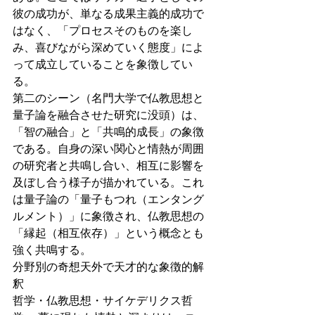
彼の成功が、単なる成果主義的成功で
はなく、「プロセスそのものを楽し
み、喜びながら深めていく態度」によ
って成立していることを象徴してい
る。
第二のシーン（名門大学で仏教思想と
量子論を融合させた研究に没頭）は、
「智の融合」と「共鳴的成長」の象徴
である。自身の深い関心と情熱が周囲
の研究者と共鳴し合い、相互に影響を
及ぼし合う様子が描かれている。これ
は量子論の「量子もつれ（エンタング
ルメント）」に象徴され、仏教思想の
「縁起（相互依存）」という概念とも
強く共鳴する。
分野別の奇想天外で天才的な象徴的解
釈
哲学・仏教思想・サイケデリクス哲