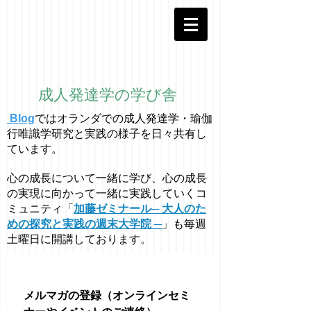
成人発達学の学び舎
Blog
ではオラ
ン
ダでの成人発達学・
瑜伽
行唯識学
研究と実践の様子を日々共有し
ています。
心の成長について一緒に学び、心の成長
の実現に向かって一緒に実践していくコ
ミュニティ「
加藤ゼミナール─ 大人のた
めの探究と実践の週末大学院 ─
」も毎週
土曜日に開講しております。
メルマガの登録（オンラインセミ