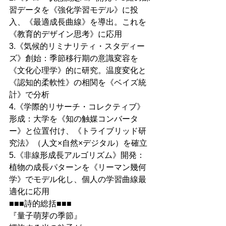
習データを《強化学習モデル》に投
入、《最適成長曲線》を導出。これを
《教育的デザイン思考》に応用
3.《気候的リミナリティ・スタディー
ズ》創始：季節移行期の意識変容を
《文化心理学》的に研究。温度変化と
《認知的柔軟性》の相関を《ベイズ統
計》で分析
4.《学際的リサーチ・コレクティブ》
形成：大学を《知の触媒コンバータ
ー》と位置付け、《トライブリッド研
究法》（人文×自然×デジタル）を確立
5.《非線形成長アルゴリズム》開発：
植物の成長パターンを《リーマン幾何
学》でモデル化し、個人の学習曲線最
適化に応用
■■■詩的総括■■■
『量子萌芽の季節』