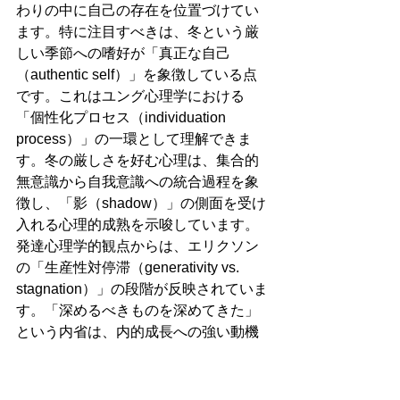
わりの中に自己の存在を位置づけてい
ます。特に注目すべきは、冬という厳
しい季節への嗜好が「真正な自己
（authentic self）」を象徴している点
です。これはユング心理学における
「個性化プロセス（individuation 
process）」の一環として理解できま
す。冬の厳しさを好む心理は、集合的
無意識から自我意識への統合過程を象
徴し、「影（shadow）」の側面を受け
入れる心理的成熟を示唆しています。
発達心理学的観点からは、エリクソン
の「生産性対停滞（generativity vs. 
stagnation）」の段階が反映されていま
す。「深めるべきものを深めてきた」
という内省は、内的成長への強い動機
づけを示し、メタ認知
（metacognition）の活性化を表してい
ます。この心理状態は、チクセントミ