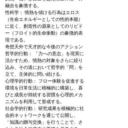
融合を象徴する。
性科学： 情熱を傾ける行為はエロス
（生命エネルギーとしての性的本能）
に近く、創造性の源泉としてのリビド
ー（フロイト的生命衝動）の象徴的表
現である。
奇想天外で天才的な今後のアクション
哲学的行動： 「力への意志」を現実に
活かすため、情熱の対象をさらに絞り
込み、その道において哲学的「問」を
立て、主体的に問い続ける。
心理学的行動： フロー体験を促進する
環境を日常生活に積極的に構築し、喜
びと成長が持続する習慣を心理的メカ
ニズムを利用して形成する。
社会学的行動： 研究成果を積極的に社
会的ネットワークを通じて公開し、
「知識の贈与交換」を行うことで、さ