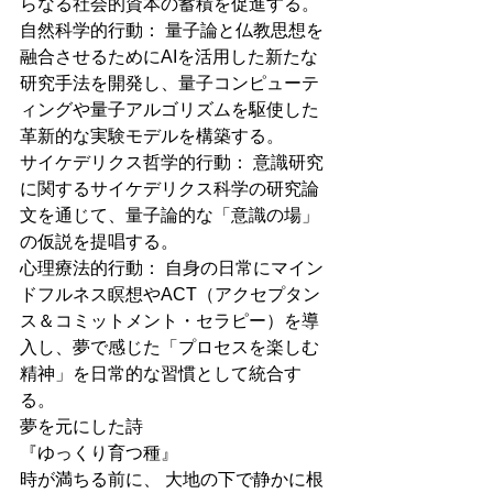
らなる社会的資本の蓄積を促進する。
自然科学的行動： 量子論と仏教思想を
融合させるためにAIを活用した新たな
研究手法を開発し、量子コンピューテ
ィングや量子アルゴリズムを駆使した
革新的な実験モデルを構築する。
サイケデリクス哲学的行動： 意識研究
に関するサイケデリクス科学の研究論
文を通じて、量子論的な「意識の場」
の仮説を提唱する。
心理療法的行動： 自身の日常にマイン
ドフルネス瞑想やACT（アクセプタン
ス＆コミットメント・セラピー）を導
入し、夢で感じた「プロセスを楽しむ
精神」を日常的な習慣として統合す
る。
夢を元にした詩
『ゆっくり育つ種』
時が満ちる前に、 大地の下で静かに根