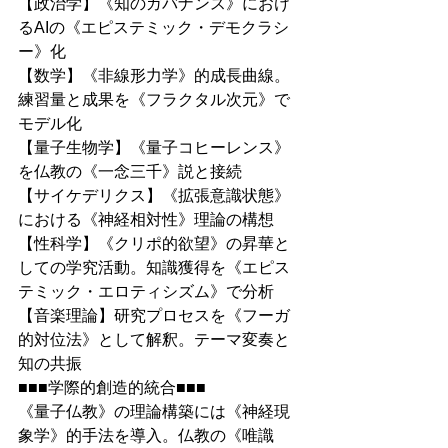
【政治学】《知のガバナンス》におけ
るAIの《エピステミック・デモクラシ
ー》化
【数学】《非線形力学》的成長曲線。
練習量と成果を《フラクタル次元》で
モデル化
【量子生物学】《量子コヒーレンス》
を仏教の《一念三千》説と接続
【サイケデリクス】《拡張意識状態》
における《神経相対性》理論の構想
【性科学】《クリポ的欲望》の昇華と
しての学究活動。知識獲得を《エピス
テミック・エロティシズム》で分析
【音楽理論】研究プロセスを《フーガ
的対位法》として解釈。テーマ変奏と
知の共振
■■■学際的創造的統合■■■
《量子仏教》の理論構築には《神経現
象学》的手法を導入。仏教の《唯識