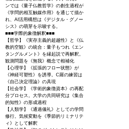
ンでは《量子仏教哲学》の創生過程が
《学問的相互触媒作用》を通じて描か
れ、AI活用構想は《デジタル・グノー
シス》の萌芽を示唆する。
■■■学際的象徴解釈■■■
【哲学】《実存主義的超越性》と《仏
教的空観》の統合：量子もつれ《エン
タングルメント》を縁起説で再解釈。
観測問題を《無我》概念で相補化
【心理学】《拡張的フロー状態》が
《神経可塑性》を誘導。C羅の練習は
《自己決定理論》の具現
【社会学】《学術的象徴資本》の再配
分プロセス。大学の共同研究は《集合
的知性》の形成過程
【人類学】《通過儀礼》としての学問
修行。気候変動を《季節的リミナリテ
ィ》として解釈