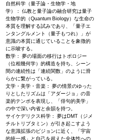
自然科学（量子論・生物学・地
学）： 仏教と量子論の融合研究は量子
生物学的（Quantum Biology）な生命の
本質を理解する試みであり、「量子エ
ンタングルメント（量子もつれ）」が
意識の本質に通じていることを象徴的
に示唆する。
数学： 夢の場面の移行はトポロジー
（位相幾何学）的構造を持ち、シーン
間の連続性は「連続関数」のように滑
らかに繋がっている。
文学・美学・音楽： 夢の情景のゆった
りとしたリズムは「アダージョ」の音
楽的テンポを表現し、「俳句的美学」
の中で深い内省と余韻を持つ。
サイケデリクス科学： 夢はDMT（ジメ
チルトリプタミン）が引き起こすよう
な意識拡張のビジョンに近く、「宇宙
的統一感」と自己を超えた全体性への