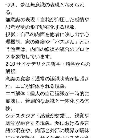
づき、夢は無意識の表現と考えられ
る。
無意識の表現：自我が抑圧した感情や
思考が夢の形で顕在化する現象。
投影：自己の内面を他者に映し出す心
理機制。家の修繕や「バスさん」とい
う他者は、内面の修復や統合のプロセ
スを象徴しています。
2.10 サイケデリクス哲学・科学からの
解釈
意識の変容：通常の認識状態が拡張さ
れ、エゴが解体される現象。
エゴ解体：個人の自己認識が一時的に
崩壊し、普遍的な意識と一体化する体
験。
シナスタジア：感覚が交錯し、視覚や
聴覚が融合する現象。夢における多言
語の混在や、内部と外部の境界が曖昧
になる体験は、サイケデリクス的な意