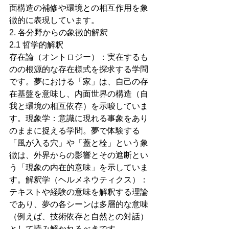
面構造の補修や環境との相互作用を象
徴的に表現しています。
2. 各分野からの象徴的解釈
2.1 哲学的解釈
存在論（オントロジー）：実在するも
のの根源的な存在様式を探求する学問
です。夢における「家」は、自己の存
在基盤を意味し、内面世界の構造（自
我と環境の相互依存）を示唆していま
す。現象学：意識に現れる事象をあり
のままに捉える学問。夢で体験する
「風が入る穴」や「蓋と栓」という象
徴は、外界からの影響とその遮断とい
う「現象の内在的意味」を示していま
す。解釈学（ヘルメネウティクス）：
テキストや経験の意味を解釈する理論
であり、夢の各シーンは多層的な意味
（例えば、技術依存と自然との対話）
として読み解かれるべきです。