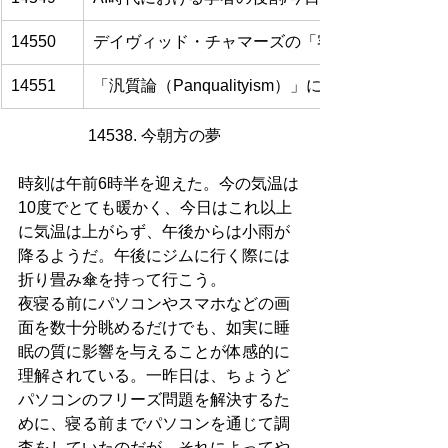
14550
デイヴィッド・チャマーズの「客観的観念論」に
14551
「汎質論（Panqualityism）」に関する論文を読
14538. 今朝方の夢   
時刻は午前6時半を迎えた。今の気温は
10度でとても暖かく、今日はこれ以上
に気温は上がらず、午後からは小雨が
降るようだ。午後にジムに行く際には
折り畳み傘を持って行こう。
夜寝る前にパソコンやスマホなどの画
面を数十分眺めるだけでも、如実に睡
眠の質に影響を与えることが体感的に
理解されている。一昨日は、ちょうど
パソコンのフリーズ問題を解決するた
めに、寝る前までパソコンを通じて調
査をしていたのだが、それによってや