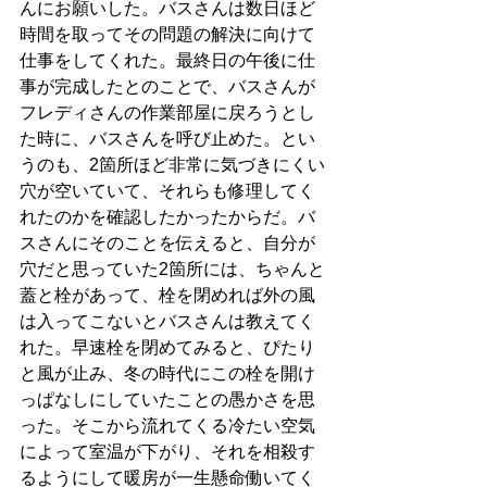
んにお願いした。バスさんは数日ほど
時間を取ってその問題の解決に向けて
仕事をしてくれた。最終日の午後に仕
事が完成したとのことで、バスさんが
フレディさんの作業部屋に戻ろうとし
た時に、バスさんを呼び止めた。とい
うのも、2箇所ほど非常に気づきにくい
穴が空いていて、それらも修理してく
れたのかを確認したかったからだ。バ
スさんにそのことを伝えると、自分が
穴だと思っていた2箇所には、ちゃんと
蓋と栓があって、栓を閉めれば外の風
は入ってこないとバスさんは教えてく
れた。早速栓を閉めてみると、ぴたり
と風が止み、冬の時代にこの栓を開け
っぱなしにしていたことの愚かさを思
った。そこから流れてくる冷たい空気
によって室温が下がり、それを相殺す
るようにして暖房が一生懸命働いてく