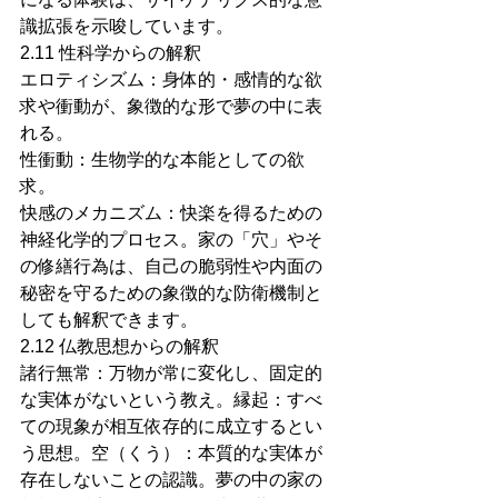
識拡張を示唆しています。
2.11 性科学からの解釈
エロティシズム：身体的・感情的な欲
求や衝動が、象徴的な形で夢の中に表
れる。
性衝動：生物学的な本能としての欲
求。
快感のメカニズム：快楽を得るための
神経化学的プロセス。家の「穴」やそ
の修繕行為は、自己の脆弱性や内面の
秘密を守るための象徴的な防衛機制と
しても解釈できます。
2.12 仏教思想からの解釈
諸行無常：万物が常に変化し、固定的
な実体がないという教え。縁起：すべ
ての現象が相互依存的に成立するとい
う思想。空（くう）：本質的な実体が
存在しないことの認識。夢の中の家の