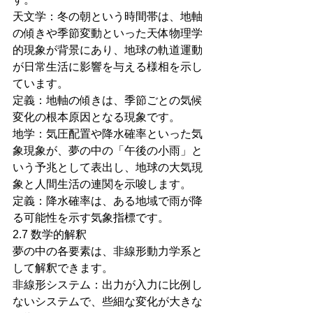
天文学：冬の朝という時間帯は、地軸
の傾きや季節変動といった天体物理学
的現象が背景にあり、地球の軌道運動
が日常生活に影響を与える様相を示し
ています。
定義：地軸の傾きは、季節ごとの気候
変化の根本原因となる現象です。
地学：気圧配置や降水確率といった気
象現象が、夢の中の「午後の小雨」と
いう予兆として表出し、地球の大気現
象と人間生活の連関を示唆します。
定義：降水確率は、ある地域で雨が降
る可能性を示す気象指標です。
2.7 数学的解釈
夢の中の各要素は、非線形動力学系と
して解釈できます。
非線形システム：出力が入力に比例し
ないシステムで、些細な変化が大きな