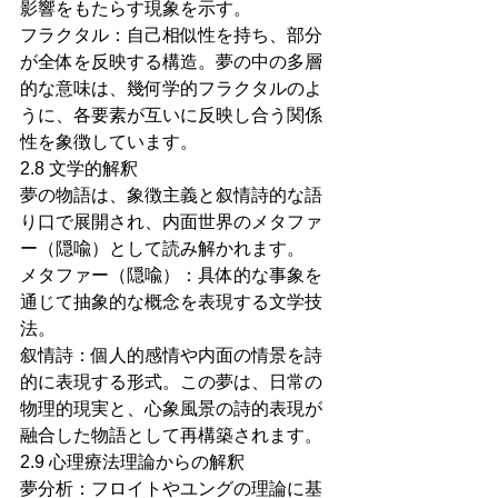
影響をもたらす現象を示す。
フラクタル：自己相似性を持ち、部分
が全体を反映する構造。夢の中の多層
的な意味は、幾何学的フラクタルのよ
うに、各要素が互いに反映し合う関係
性を象徴しています。
2.8 文学的解釈
夢の物語は、象徴主義と叙情詩的な語
り口で展開され、内面世界のメタファ
ー（隠喩）として読み解かれます。
メタファー（隠喩）：具体的な事象を
通じて抽象的な概念を表現する文学技
法。
叙情詩：個人的感情や内面の情景を詩
的に表現する形式。この夢は、日常の
物理的現実と、心象風景の詩的表現が
融合した物語として再構築されます。
2.9 心理療法理論からの解釈
夢分析：フロイトやユングの理論に基