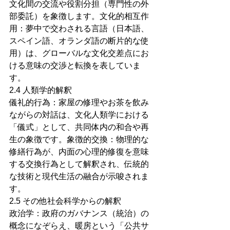
文化間の交流や役割分担（専門性の外
部委託）を象徴します。文化的相互作
用：夢中で交わされる言語（日本語、
スペイン語、オランダ語の断片的な使
用）は、グローバルな文化交差点にお
ける意味の交渉と転換を表していま
す。
2.4 人類学的解釈
儀礼的行為：家屋の修理やお茶を飲み
ながらの対話は、文化人類学における
「儀式」として、共同体内の和合や再
生の象徴です。象徴的交換：物理的な
修繕行為が、内面の心理的修復を意味
する交換行為として解釈され、伝統的
な技術と現代生活の融合が示唆されま
す。
2.5 その他社会科学からの解釈
政治学：政府のガバナンス（統治）の
概念になぞらえ、暖房という「公共サ