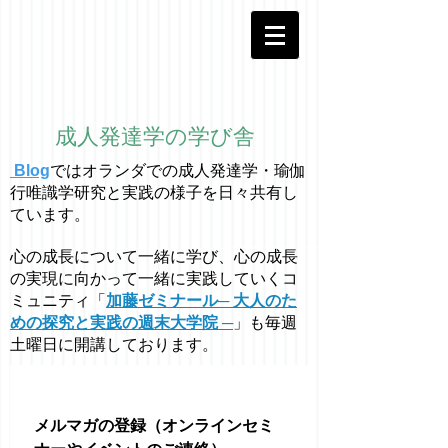
成人発達学の学び舎
Blog
ではオラ
ン
ダでの成人発達学・
瑜伽
行唯識学
研究と実践の様子を日々共有し
ています。
心の成長について一緒に学び、心の成長
の実現に向かって一緒に実践していくコ
ミュニティ「
加藤ゼミナール─ 大人のた
めの探究と実践の週末大学院 ─
」も毎週
土曜日に開講しております。
メルマガの登録（オンラインセミ