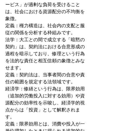
ービス」が過剰な負荷を受けること
は、社会における資源配分の不均衡を
象徴。
定義：権力構造は、社会内の支配と服
従の関係を分析する枠組みです。
法学：大工との間で成立する「暗黙の
契約」は、契約法における合意形成の
過程を暗示しており、修理という行為
を法的な責任と相互信頼の象徴とみな
せます。
定義：契約法は、当事者間の合意や責
任の範囲を規定する法領域です。
経済学：修繕という行為は、限界効用
（追加的労働投入に対する効用）や資
源配分の効率性を示唆し、経済学的視
点からは「投資」として解釈されま
す。
定義：限界効用とは、消費や投入が一
単位増加したときに得られる追加的な