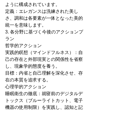
ように構成されています。
定義：エレガンスは洗練された美し
さ、調和は各要素が一体となった美的
統一を意味します。
3. 各分野に基づく今後のアクションプ
ラン
哲学的アクション
実践的瞑想（マインドフルネス）：自
己の存在と外部現実との関係性を省察
し、現象学的態度を養う。
目標：内省と自己理解を深化させ、存
在の本質を追求する。
心理学的アクション
睡眠衛生の徹底：就寝前のデジタルデ
トックス（ブルーライトカット、電子
機器の使用制限）を実践し、認知と記
憶の統合を促進する。
目標：健全な睡眠パターンを確立し、
内的葛藤の緩和を図る。