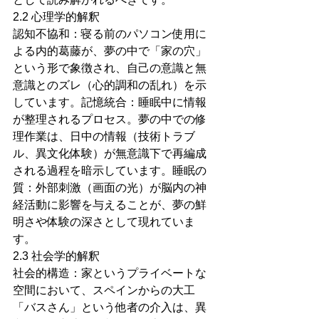
2.2 心理学的解釈
認知不協和：寝る前のパソコン使用に
よる内的葛藤が、夢の中で「家の穴」
という形で象徴され、自己の意識と無
意識とのズレ（心的調和の乱れ）を示
しています。記憶統合：睡眠中に情報
が整理されるプロセス。夢の中での修
理作業は、日中の情報（技術トラブ
ル、異文化体験）が無意識下で再編成
される過程を暗示しています。睡眠の
質：外部刺激（画面の光）が脳内の神
経活動に影響を与えることが、夢の鮮
明さや体験の深さとして現れていま
す。
2.3 社会学的解釈
社会的構造：家というプライベートな
空間において、スペインからの大工
「バスさん」という他者の介入は、異