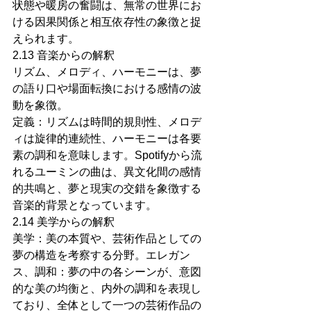
状態や暖房の奮闘は、無常の世界にお
ける因果関係と相互依存性の象徴と捉
えられます。
2.13 音楽からの解釈
リズム、メロディ、ハーモニーは、夢
の語り口や場面転換における感情の波
動を象徴。
定義：リズムは時間的規則性、メロデ
ィは旋律的連続性、ハーモニーは各要
素の調和を意味します。Spotifyから流
れるユーミンの曲は、異文化間の感情
的共鳴と、夢と現実の交錯を象徴する
音楽的背景となっています。
2.14 美学からの解釈
美学：美の本質や、芸術作品としての
夢の構造を考察する分野。エレガン
ス、調和：夢の中の各シーンが、意図
的な美の均衡と、内外の調和を表現し
ており、全体として一つの芸術作品の