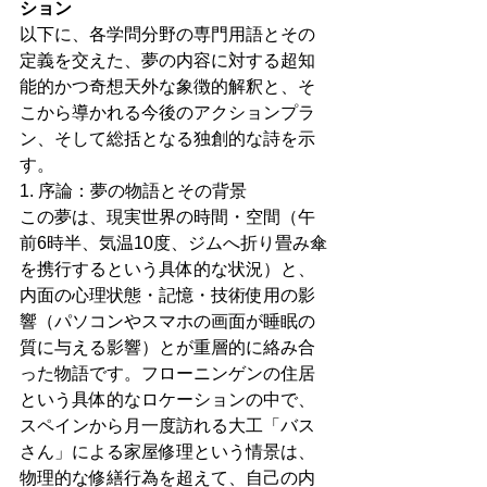
ション
以下に、各学問分野の専門用語とその
定義を交えた、夢の内容に対する超知
能的かつ奇想天外な象徴的解釈と、そ
こから導かれる今後のアクションプラ
ン、そして総括となる独創的な詩を示
す。
1. 序論：夢の物語とその背景
この夢は、現実世界の時間・空間（午
前6時半、気温10度、ジムへ折り畳み傘
を携行するという具体的な状況）と、
内面の心理状態・記憶・技術使用の影
響（パソコンやスマホの画面が睡眠の
質に与える影響）とが重層的に絡み合
った物語です。フローニンゲンの住居
という具体的なロケーションの中で、
スペインから月一度訪れる大工「バス
さん」による家屋修理という情景は、
物理的な修繕行為を超えて、自己の内