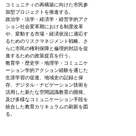
コミュニティの再構築に向けた市民参
加型プロジェクトを推進する。
政治学・法学・経済学・経営学的アク
ション社会変革期における制度改革
や、変動する市場・経済状況に適応す
るためのリスクマネジメント戦略、さ
らに市民の権利保障と倫理的対話を促
進するための政策提言を行う。
教育学・歴史学・地理学・コミュニケ
ーション学的アクション経験を通じた
生涯学習の促進、地域史の記録と保
存、デジタル・ナビゲーション技術を
活用した新たな空間認識教育の開発、
及び多様なコミュニケーション手段を
統合した教育カリキュラムの刷新を図
る。
自然科学的アクション気候変動やエネ
ルギー再分配に関する熱力学的研究を
深化させ、非線形現象を理解するため