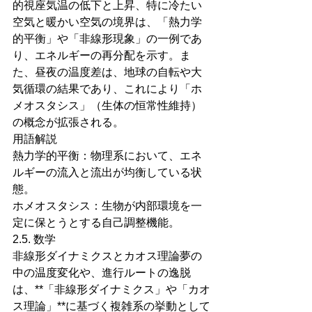
的視座気温の低下と上昇、特に冷たい
空気と暖かい空気の境界は、「熱力学
的平衡」や「非線形現象」の一例であ
り、エネルギーの再分配を示す。ま
た、昼夜の温度差は、地球の自転や大
気循環の結果であり、これにより「ホ
メオスタシス」（生体の恒常性維持）
の概念が拡張される。
用語解説
熱力学的平衡：物理系において、エネ
ルギーの流入と流出が均衡している状
態。
ホメオスタシス：生物が内部環境を一
定に保とうとする自己調整機能。
2.5. 数学
非線形ダイナミクスとカオス理論夢の
中の温度変化や、進行ルートの逸脱
は、**「非線形ダイナミクス」や「カオ
ス理論」**に基づく複雑系の挙動として