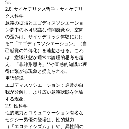
法。
2.8. サイケデリクス哲学・サイケデリ
クス科学
意識の拡張とエゴディスソシエーショ
ン夢中の不可思議な時間感覚や、空間
の歪みは、サイケデリック体験におけ
る**「エゴディスソシエーション」（自
己感覚の希薄化）を連想させる。これ
は、意識状態が通常の論理的思考を超
え、「非線形思考」**や直感的知識の獲
得に繋がる現象と捉えられる。
用語解説
エゴディスソシエーション：通常の自
我が分解し、より広い意識状態を体験
する現象。
2.9. 性科学
性的魅力とコミュニケーション有名な
セクシー男優の登場は、性的魅力
（「エロティシズム」）や、異性間の