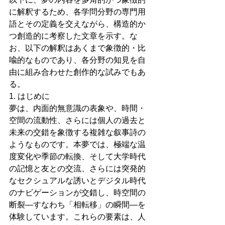
に解釈するため、各学問分野の専門用
語とその定義を交えながら、構造的か
つ創造的に考察した文章を示す。な
お、以下の解釈はあくまで象徴的・比
喩的なものであり、各分野の知見を自
由に組み合わせた創作的な試みでもあ
る。
1. はじめに
夢は、内面的無意識の表象や、時間・
空間の流動性、さらには個人の過去と
未来の交錯を象徴する複雑な叙事詩の
ようなものです。本夢では、極端な温
度変化や季節の転換、そして大学時代
の記憶と友との交流、さらには突発的
なセクシュアルな誘いとデジタル時代
のナビゲーションが交錯し、時空間の
断裂―すなわち「相転移」の瞬間―を
体験しています。これらの要素は、人