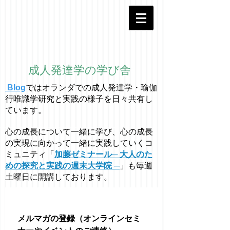
成人発達学の学び舎
Blog
ではオラ
ン
ダでの成人発達学・
瑜伽
行唯識学
研究と実践の様子を日々共有し
ています。
心の成長について一緒に学び、心の成長
の実現に向かって一緒に実践していくコ
ミュニティ「
加藤ゼミナール─ 大人のた
めの探究と実践の週末大学院 ─
」も毎週
土曜日に開講しております。
メルマガの登録（オンラインセミ