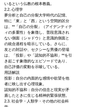
いるという仏教の根本教義。
2.2. 心理学
夢分析と自己の分裂大学時代の記憶、
特に「東」と「西」という空間的区分
は、**「自己の分裂」（アイデンティテ
ィの多重性）を象徴し、普段意識され
ない側面（シャドウ）と意識的側面と
の統合過程を暗示している。さらに、
友との対話や、セクシーな男優の登場
は、「投影」や「認知的不協和」**を引
き起こす象徴的なエピソードであり、
自己評価の変動を示唆している。
用語解説
投影：自分の内面的な感情や欲望を他
者に映し出す心理現象。
認知的不協和：自分の信念と現実が矛
盾したときに生じる精神的緊張状態。
2.3. 社会学・人類学・その他の社会科
学