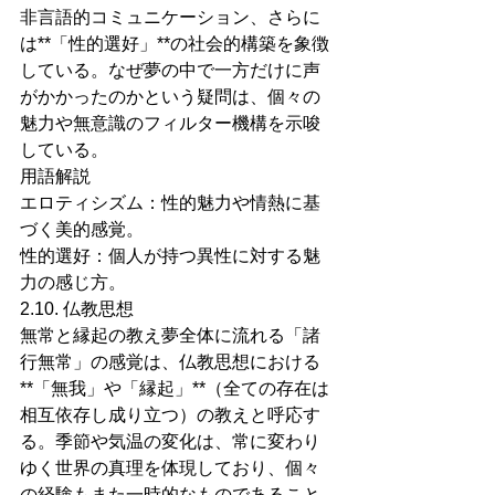
非言語的コミュニケーション、さらに
は**「性的選好」**の社会的構築を象徴
している。なぜ夢の中で一方だけに声
がかかったのかという疑問は、個々の
魅力や無意識のフィルター機構を示唆
している。
用語解説
エロティシズム：性的魅力や情熱に基
づく美的感覚。
性的選好：個人が持つ異性に対する魅
力の感じ方。
2.10. 仏教思想
無常と縁起の教え夢全体に流れる「諸
行無常」の感覚は、仏教思想における
**「無我」や「縁起」**（全ての存在は
相互依存し成り立つ）の教えと呼応す
る。季節や気温の変化は、常に変わり
ゆく世界の真理を体現しており、個々
の経験もまた一時的なものであること