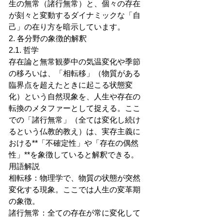
生の無常（諸行無常）と、個々の存在
が刻々と変動するダイナミックな「自
己」の在り方を暗示しています。
2. 各分野の象徴的解釈
2.1. 哲学
存在論と無常観夢中の気温変化や季節
の移ろいは、「相転移」（物質がある
臨界点を超えたときに起こる状態変
化）という自然現象を、人生や存在の
転換のメタファーとして捉える。ここ
での「諸行無常」（全ては変化し続け
るという仏教的教え）は、実存主義に
おける**「不確定性」や「存在の偶然
性」**を象徴していると解釈できる。
用語解説
相転移：物理学で、物質の状態が突然
変化する現象。ここでは人生の変革期
の象徴。
諸行無常：全ての存在が常に変化して