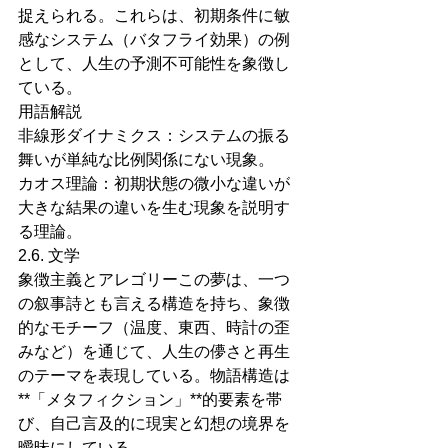
捉えられる。これらは、初期条件に敏
感なシステム（バタフライ効果）の例
として、人生の予測不可能性を象徴し
ている。
用語解説
非線形ダイナミクス：システムの振る
舞いが単純な比例関係にない現象。
カオス理論：初期状態の微小な違いが
大きな結果の違いを生む現象を説明す
る理論。
2.6. 文学
象徴主義とアレゴリーこの夢は、一つ
の叙事詩とも言える構造を持ち、象徴
的なモチーフ（温度、東西、時計の歪
みなど）を通じて、人生の儚さと再生
のテーマを表現している。物語構造は
**「メタフィクション」**的要素を帯
び、自己言及的に現実と幻想の境界を
曖昧にしている。