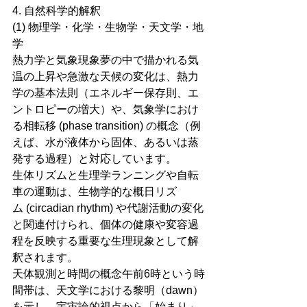
4. 自然科学的解釈
(1) 物理学・化学・生物学・天文学・地
学
熱力学と気象現象夢の中で描かれる気
温の上昇や急激な天候の変化は、熱力
学の基本法則（エネルギー保存則、エ
ントロピーの増大）や、気象学におけ
る相転移 (phase transition) の概念（例
えば、水が液体から固体、あるいは蒸
発する過程）と対応しています。
生体リズムと生理学ランニングや自転
車の運動は、生物学的な概日リズ
ム (circadian rhythm) や代謝活動の変化
と関連付けられ、個体の健康や変容過
程を反映する重要な生理現象として解
釈されます。
天体観測と時間の概念午前6時という時
間帯は、天文学における黎明（dawn）
を示し、宇宙論的視点から「始まり」