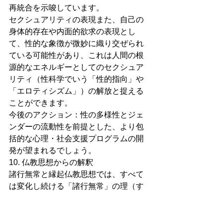
再統合を示唆しています。
セクシュアリティの表現また、自己の
身体的存在や内面的欲求の表現とし
て、性的な象徴が微妙に織り交ぜられ
ている可能性があり、これは人間の根
源的なエネルギーとしてのセクシュア
リティ（性科学でいう「性的指向」や
「エロティシズム」）の解放と捉える
ことができます。
今後のアクション：性の多様性とジェ
ンダーの流動性を前提とした、より包
括的な心理・社会支援プログラムの開
発が望まれるでしょう。
10. 仏教思想からの解釈
諸行無常と縁起仏教思想では、すべて
は変化し続ける「諸行無常」の理（す
べての現象は一時的であり、常住しな
い）と、全ての存在が相互に依存し合
う「縁起 (dependent origination)」が強