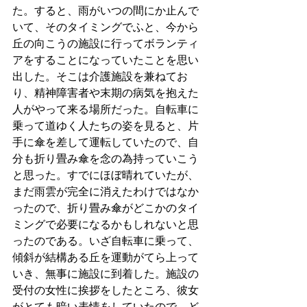
た。すると、雨がいつの間にか止んで
いて、そのタイミングでふと、今から
丘の向こうの施設に行ってボランティ
アをすることになっていたことを思い
出した。そこは介護施設を兼ねてお
り、精神障害者や末期の病気を抱えた
人がやって来る場所だった。自転車に
乗って道ゆく人たちの姿を見ると、片
手に傘を差して運転していたので、自
分も折り畳み傘を念の為持っていこう
と思った。すでにほぼ晴れていたが、
まだ雨雲が完全に消えたわけではなか
ったので、折り畳み傘がどこかのタイ
ミングで必要になるかもしれないと思
ったのである。いざ自転車に乗って、
傾斜が結構ある丘を運動がてら上って
いき、無事に施設に到着した。施設の
受付の女性に挨拶をしたところ、彼女
がとても暗い表情をしていたので、ど