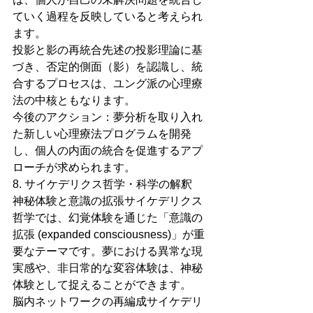
ていく過程を反映していると考えられ
ます。
投影と影の再統合先述の投影理論に基
づき、否定的側面（影）を認識し、統
合するプロセスは、ユング派の心理療
法の中核ともなります。
今後のアクション：夢分析を取り入れ
た新しい心理療法プログラムを開発
し、個人の内面の統合を促進するアプ
ローチが求められます。
8. サイケデリクス哲学・科学の解釈
神秘体験と意識の拡張サイケデリクス
哲学では、幻覚体験を通じた「意識の
拡張 (expanded consciousness)」が重
要なテーマです。夢における異常な現
実感や、非日常的な変容体験は、神秘
体験として捉えることができます。
脳内ネットワークの再編成サイケデリ