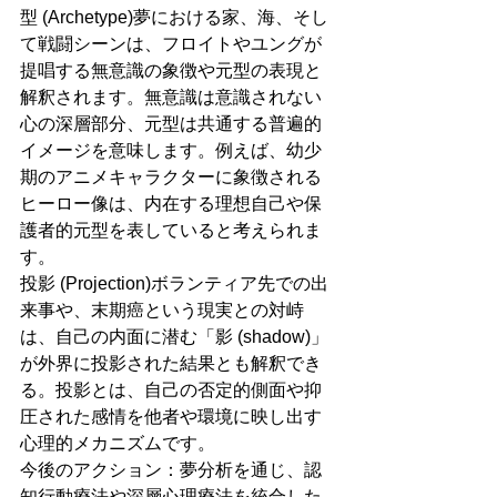
型 (Archetype)夢における家、海、そし
て戦闘シーンは、フロイトやユングが
提唱する無意識の象徴や元型の表現と
解釈されます。無意識は意識されない
心の深層部分、元型は共通する普遍的
イメージを意味します。例えば、幼少
期のアニメキャラクターに象徴される
ヒーロー像は、内在する理想自己や保
護者的元型を表していると考えられま
す。
投影 (Projection)ボランティア先での出
来事や、末期癌という現実との対峙
は、自己の内面に潜む「影 (shadow)」
が外界に投影された結果とも解釈でき
る。投影とは、自己の否定的側面や抑
圧された感情を他者や環境に映し出す
心理的メカニズムです。
今後のアクション：夢分析を通じ、認
知行動療法や深層心理療法を統合した