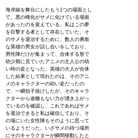
海岸線を舞台にしたもう1つの場面とし
て、悪の権化がサメに化けている場面
があったのを覚えている。私はこの夢
を目撃する者として存在していた。そ
のサメを退治するために、数人の勇敢
な英雄の男女が話し合いをしており、
男性陣だけが集まって、合体する形で
幼少期に見ていたアニメの主人公の幼
い時の姿となった。英雄の大人が合体
した結果として現れたのは、そのアニ
メのキャラクターの幼い姿だったの
で、一瞬拍子抜けしたが、そのキャラ
クターから途轍もない力が湧き上がっ
ているのを確認し、これであればサメ
を退治できると私は確信しており、そ
の場にいた女性陣もそのように思って
いるようだった。いざサメの待つ場所
にそのキャラクターが瞬間移動したと