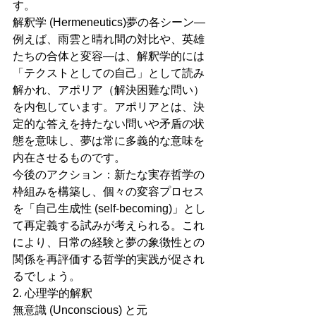
す。
解釈学 (Hermeneutics)夢の各シーン—
例えば、雨雲と晴れ間の対比や、英雄
たちの合体と変容—は、解釈学的には
「テクストとしての自己」として読み
解かれ、アポリア（解決困難な問い）
を内包しています。アポリアとは、決
定的な答えを持たない問いや矛盾の状
態を意味し、夢は常に多義的な意味を
内在させるものです。
今後のアクション：新たな実存哲学の
枠組みを構築し、個々の変容プロセス
を「自己生成性 (self-becoming)」とし
て再定義する試みが考えられる。これ
により、日常の経験と夢の象徴性との
関係を再評価する哲学的実践が促され
るでしょう。
2. 心理学的解釈
無意識 (Unconscious) と元