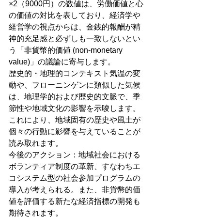
×2（9000円）の数値は、労働価値と心
の価値の対比を表しており、経済学や
経営学の視点からは、金銭的報酬が精
神的充足感と必ずしも一致しないとい
う「非貨幣的価値 (non-monetary 
value)」の議論に寄与します。
歴史的・地理的コンテキスト気温の変
動や、フローニンゲンに類似した気候
は、地理学的および歴史的文脈で、季
節性や地域文化の影響を示唆します。
これにより、地域固有の歴史や風土が
個々の行動に影響を与えていることが
読み取れます。
今後のアクション：地域社会における
ボランティア制度の革新、すなわちエ
コシステム型の社会参加プログラムの
導入が考えられる。また、非貨幣的価
値を評価する新たな経済指標の開発も
期待されます。