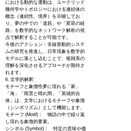
における動的な運動は、ユークリッド
幾何学やトポロジーにおける連続体の
概念（連続性、境界）を示唆してお
り、夢の中での「道筋」や「変容の経
路」を数学的なネットワーク解析の視
点で解釈することが可能です。
今後のアクション：非線形動的システ
ムの研究を推進し、日常現象を数学的
モデルに落とし込むことで、複雑系の
理解を深化させるアプローチが期待さ
れます。
6. 文学的解釈
モチーフと象徴性夢に現れる「家」
「海」「雨雲と晴れ間」「英雄的合
体」は、文学におけるモチーフや象徴
（シンボリズム）として機能します。
モチーフ (Motif)：　物語の中で繰り返
し現れる象徴的要素。
シンボル (Symbol)：　特定の意味や価