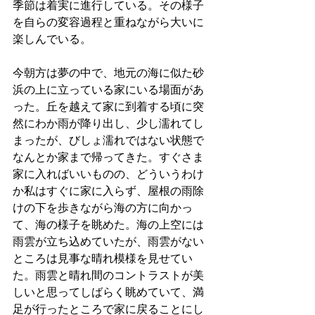
季節は着実に進行している。その様子
を自らの変容過程と重ねながら大いに
楽しんでいる。
今朝方は夢の中で、地元の海に似た砂
浜の上に立っている家にいる場面があ
った。丘を越えて家に到着する頃に突
然にわか雨が降り出し、少し濡れてし
まったが、びしょ濡れではない状態で
なんとか家まで帰ってきた。すぐさま
家に入ればいいものの、どういうわけ
か私はすぐに家に入らず、屋根の雨除
けの下を歩きながら海の方に向かっ
て、海の様子を眺めた。海の上空には
雨雲が立ち込めていたが、雨雲がない
ところは見事な晴れ模様を見せてい
た。雨雲と晴れ間のコントラストが美
しいと思ってしばらく眺めていて、満
足が行ったところで家に戻ることにし