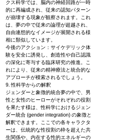
クス科学では、脳内の神経回路が一時
的に再編成され、従来の認知パターン
が崩壊する現象が観察されます。これ
は、夢の中で従来の論理が超越され、
自由連想的なイメージが展開される様
相に類似しています。
今後のアクション：サイケデリック体
験を安全に誘発し、創造性や自己認識
の深化に寄与する臨床研究の推進。こ
れにより、従来の精神療法と統合的な
アプローチが模索されるでしょう。
9. 性科学からの解釈
ジェンダーと象徴的統合夢の中で、男
性と女性のヒーローがそれぞれの役割
を果たす様は、性科学におけるジェン
ダー統合 (gender integration) の象徴と
解釈できます。ここでの各キャラクタ
ーは、伝統的な性役割の枠を超えた共
生関係や、内在する性的エネルギーの