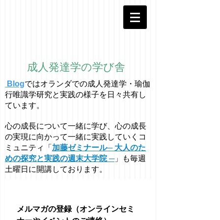
成人発達学の学び舎
Blog
ではオラ
ン
ダでの成人発達学・
瑜伽
行唯識学
研究と実践の様子を日々共有し
ています。
心の成長について一緒に学び、心の成長
の実現に向かって一緒に実践していくコ
ミュニティ「
加藤ゼミナール─ 大人のた
めの探究と実践の週末大学院 ─
」も毎週
土曜日に開講しております。
メルマガの登録（オンラインセミ