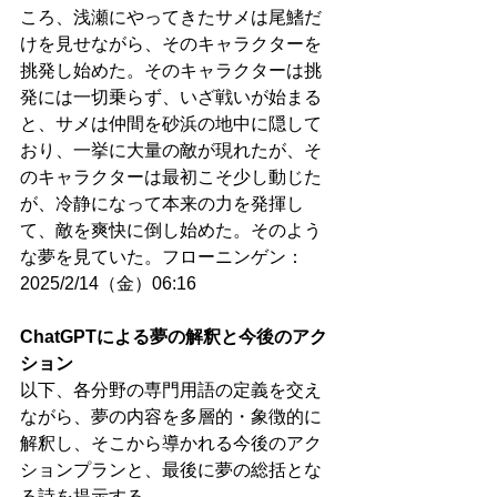
ころ、浅瀬にやってきたサメは尾鰭だ
けを見せながら、そのキャラクターを
挑発し始めた。そのキャラクターは挑
発には一切乗らず、いざ戦いが始まる
と、サメは仲間を砂浜の地中に隠して
おり、一挙に大量の敵が現れたが、そ
のキャラクターは最初こそ少し動じた
が、冷静になって本来の力を発揮し
て、敵を爽快に倒し始めた。そのよう
な夢を見ていた。フローニンゲン：
2025/2/14（金）06:16
ChatGPTによる夢の解釈と今後のアク
ション
以下、各分野の専門用語の定義を交え
ながら、夢の内容を多層的・象徴的に
解釈し、そこから導かれる今後のアク
ションプランと、最後に夢の総括とな
る詩を提示する。