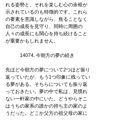
れる姿勢と、それを楽しむ心の余裕が
示されているのも特徴的です。これら
の要素を意識しながら、焦ることなく
自己の成長を見守り、同時に周囲の
人々の成長にも関心を持ち続けること
が重要かもしれません。
14074. 今朝方の夢の続き  
先ほど今朝方の夢について2つほど振り
返っていたが、もう1つ印象に残ってい
る夢がある。そちらについても振り返
っておきたい。夢の中で私は、見慣れ
ない一軒家の中にいた。どうやらそこ
はうちの家系の誰かの持ち主の家のよ
うだった。どこか父方の祖父母の家に
似た雰囲気があと感じたのは、その家
には2階がなく、逆に1階がとても広々
としていたからだろう。私は畳の和室