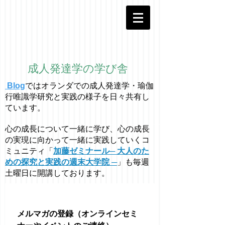
成人発達学の学び舎
Blog
ではオラ
ン
ダでの成人発達学・
瑜伽
行唯識学
研究と実践の様子を日々共有し
ています。
心の成長について一緒に学び、心の成長
の実現に向かって一緒に実践していくコ
ミュニティ「
加藤ゼミナール─ 大人のた
めの探究と実践の週末大学院 ─
」も毎週
土曜日に開講しております。
メルマガの登録（オンラインセミ