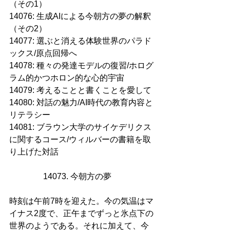
（その1）
14076: 生成AIによる今朝方の夢の解釈
（その2）
14077: 選ぶと消える体験世界のパラド
ックス/原点回帰へ
14078: 種々の発達モデルの復習/ホログ
ラム的かつホロン的な心的宇宙
14079: 考えることと書くことを愛して
14080: 対話の魅力/AI時代の教育内容と
リテラシー
14081: ブラウン大学のサイケデリクス
に関するコース/ウィルバーの書籍を取
り上げた対話
14073. 今朝方の夢     
時刻は午前7時を迎えた。今の気温はマ
イナス2度で、正午までずっと氷点下の
世界のようである。それに加えて、今