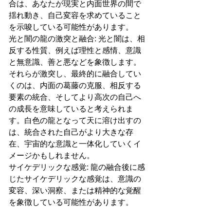
合は、あなたが現実と内面世界の間で
揺れ動き、自己変容を求めていること
を示唆している可能性があります。
光と闇の龍の激突と融合: 光と闇は、相
反する性質、例えば理性と感情、意識
と無意識、善と悪などを象徴します。
それらが激突し、最終的に融合してい
くのは、内面の葛藤の克服、相反する
要素の統合、そしてより高次の自己へ
の成長を意味していると考えられま
す。白色の龍となって天に溶け出すの
は、統合された自己がより大きな存
在、宇宙的な意識と一体化していくイ
メージかもしれません。
サイケデリックな感覚: 龍の融合後に感
じたサイケデリックな感覚は、意識の
変容、深い洞察、または精神的な覚醒
を象徴している可能性があります。