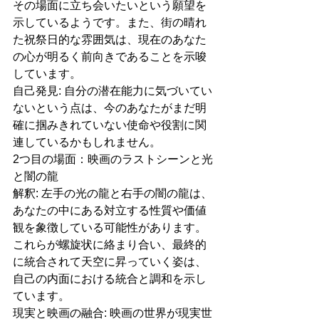
その場面に立ち会いたいという願望を
示しているようです。また、街の晴れ
た祝祭日的な雰囲気は、現在のあなた
の心が明るく前向きであることを示唆
しています。
自己発見: 自分の潜在能力に気づいてい
ないという点は、今のあなたがまだ明
確に掴みきれていない使命や役割に関
連しているかもしれません。
2つ目の場面：映画のラストシーンと光
と闇の龍
解釈: 左手の光の龍と右手の闇の龍は、
あなたの中にある対立する性質や価値
観を象徴している可能性があります。
これらが螺旋状に絡まり合い、最終的
に統合されて天空に昇っていく姿は、
自己の内面における統合と調和を示し
ています。
現実と映画の融合: 映画の世界が現実世