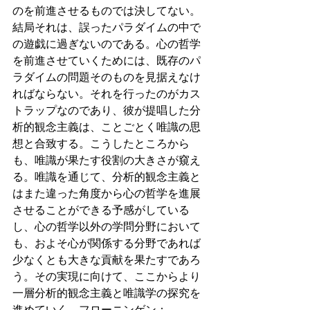
のを前進させるものでは決してない。
結局それは、誤ったパラダイムの中で
の遊戯に過ぎないのである。心の哲学
を前進させていくためには、既存のパ
ラダイムの問題そのものを見据えなけ
ればならない。それを行ったのがカス
トラップなのであり、彼が提唱した分
析的観念主義は、ことごとく唯識の思
想と合致する。こうしたところから
も、唯識が果たす役割の大きさが窺え
る。唯識を通じて、分析的観念主義と
はまた違った角度から心の哲学を進展
させることができる予感がしている
し、心の哲学以外の学問分野において
も、およそ心が関係する分野であれば
少なくとも大きな貢献を果たすであろ
う。その実現に向けて、ここからより
一層分析的観念主義と唯識学の探究を
進めていく。フローニンゲン：