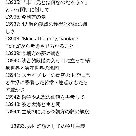
13935: 「非二元とは何なのだろう？」
という問いに対して
13936: 今朝方の夢
13937: 4人称的視点の獲得と発揮の難
しさ
13938: “Mind at Large”と“Vantage 
Points”から考えさせられること
13939: 今朝方の夢の続き
13940: 統合的段階の入り口に立って/表
象世界と実在世界の混同
13941: スカイブルーの青空の下で/日常
と生活に密着した哲学・思想がもたら
す豊かさ
13942: 哲学や思想の価値を再考して
13943: 波と大海と生と死
13944: 生成AIによる今朝方の夢の解釈
13933. 共同幻想としての物理主義 