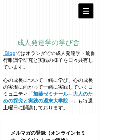
成人発達学の学び舎
Blog
ではオラ
ン
ダでの成人発達学・
瑜伽
行唯識学
研究と実践の様子を日々共有し
ています。
心の成長について一緒に学び、心の成長
の実現に向かって一緒に実践していくコ
ミュニティ「
加藤ゼミナール─ 大人のた
めの探究と実践の週末大学院 ─
」も毎週
土曜日に開講しております。
メルマガの登録（オンラインセミ