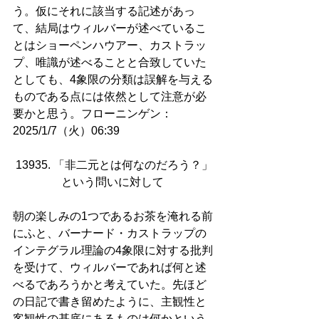
う。仮にそれに該当する記述があっ
て、結局はウィルバーが述べているこ
とはショーペンハウアー、カストラッ
プ、唯識が述べることと合致していた
としても、4象限の分類は誤解を与える
ものである点には依然として注意が必
要かと思う。フローニンゲン：
2025/1/7（火）06:39
13935. 「非二元とは何なのだろう？」
という問いに対して 
朝の楽しみの1つであるお茶を淹れる前
にふと、バーナード・カストラップの
インテグラル理論の4象限に対する批判
を受けて、ウィルバーであれば何と述
べるであろうかと考えていた。先ほど
の日記で書き留めたように、主観性と
客観性の基底にあるものは何かという