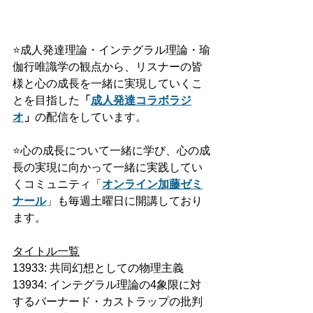
⭐️
成人発達理論・インテグラル理論・瑜
伽行唯識学の観点から、リスナーの皆
様と心の成長を一緒に実現していくこ
とを目指した
「
成人発達
コラボ
ラジ
オ
」
の配信をしています。
⭐️
心の成長について一緒に学び、心の成
長の実現に向かって一緒に実践してい
くコミュニティ「
オンライン加藤ゼミ
ナール
」も毎週土曜日に開講しており
ます。
タイトル一覧
13933: 共同幻想としての物理主義
13934: インテグラル理論の4象限に対
するバーナード・カストラップの批判