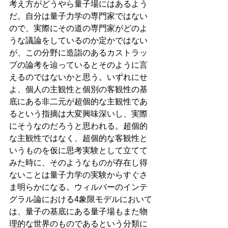
考え方がどうやら量子場にはあるよう
だ。自分は量子力学の専門家ではない
ので、実際にその道の専門家がどのよ
うな議論をしているのか定かではない
が、この分野に造詣のあるカストラッ
プの論考を辿っているとそのように言
えるのではないかと思う。いずれにせ
よ、個人の主観性と個別の客観性の基
底にある非二元が超個的な主観性であ
るという指摘は大変興味深いし、実際
にそうなのだろうと思われる。超個的
な主観性ではなく、超個的な客観性と
いうものを仮に思考実験として立てて
みた時に、そのようなものが存在し得
ないことは量子力学の実験からすぐさ
ま明らかになる。ウィルバーのインテ
グラル論における4象限モデルにおいて
は、量子の基底にある量子場もまた物
理的な世界のものであるという分類に