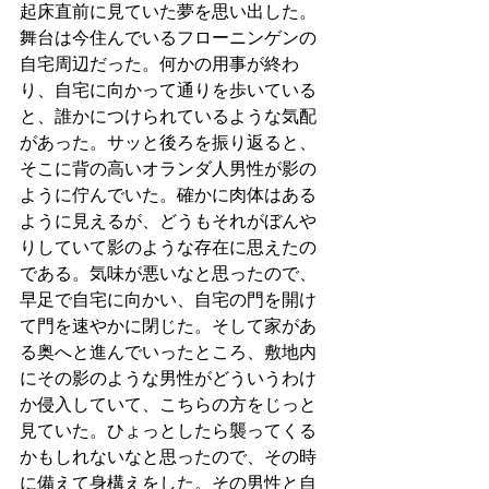
起床直前に見ていた夢を思い出した。
舞台は今住んでいるフローニンゲンの
自宅周辺だった。何かの用事が終わ
り、自宅に向かって通りを歩いている
と、誰かにつけられているような気配
があった。サッと後ろを振り返ると、
そこに背の高いオランダ人男性が影の
ように佇んでいた。確かに肉体はある
ように見えるが、どうもそれがぼんや
りしていて影のような存在に思えたの
である。気味が悪いなと思ったので、
早足で自宅に向かい、自宅の門を開け
て門を速やかに閉じた。そして家があ
る奥へと進んでいったところ、敷地内
にその影のような男性がどういうわけ
か侵入していて、こちらの方をじっと
見ていた。ひょっとしたら襲ってくる
かもしれないなと思ったので、その時
に備えて身構えをした。その男性と自