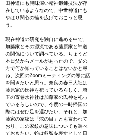
田神道にも興味深い精神鍛錬技法が存
在しているようなので、中世神道にも
やはり関心の輪を広げておこうと思
う。
現在神道の研究を独自に進める中で、
加藤家とその源流である藤原家と神道
の関係について調べている。ちょうど
本日父からメールがあったので、父の
方で何か知っていることはないかと尋
ね、次回のZoomミーティングの際に話
を聞きたいと思う。奈良の春日大社は
藤原家の氏神を祀っているらしく、埼
玉の寄巻水神社は加藤家の氏神を祀っ
ているらしいので、今度の一時帰国の
際にはぜひ足を運びたい。それと、加
藤家の家紋は「蛇の目」とも言われて
おり、この家紋の意味についても調べ
ておきたい。蛇は叡智を表すとして日