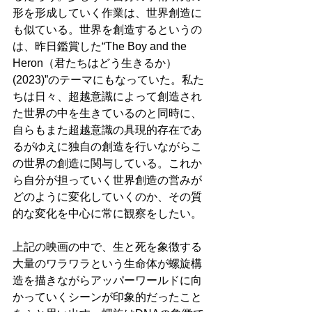
形を形成していく作業は、世界創造に
も似ている。世界を創造するというの
は、昨日鑑賞した“The Boy and the 
Heron（君たちはどう生きるか） 
(2023)”のテーマにもなっていた。私た
ちは日々、超越意識によって創造され
た世界の中を生きているのと同時に、
自らもまた超越意識の具現的存在であ
るがゆえに独自の創造を行いながらこ
の世界の創造に関与している。これか
ら自分が担っていく世界創造の営みが
どのように変化していくのか、その質
的な変化を中心に常に観察をしたい。
上記の映画の中で、生と死を象徴する
大量のワラワラという生命体が螺旋構
造を描きながらアッパーワールドに向
かっていくシーンが印象的だったこと