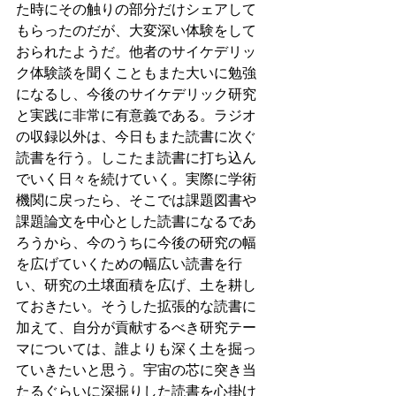
た時にその触りの部分だけシェアして
もらったのだが、大変深い体験をして
おられたようだ。他者のサイケデリッ
ク体験談を聞くこともまた大いに勉強
になるし、今後のサイケデリック研究
と実践に非常に有意義である。ラジオ
の収録以外は、今日もまた読書に次ぐ
読書を行う。しこたま読書に打ち込ん
でいく日々を続けていく。実際に学術
機関に戻ったら、そこでは課題図書や
課題論文を中心とした読書になるであ
ろうから、今のうちに今後の研究の幅
を広げていくための幅広い読書を行
い、研究の土壌面積を広げ、土を耕し
ておきたい。そうした拡張的な読書に
加えて、自分が貢献するべき研究テー
マについては、誰よりも深く土を掘っ
ていきたいと思う。宇宙の芯に突き当
たるぐらいに深掘りした読書を心掛け