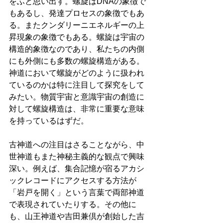
をふと思い出す。螺旋はDNAの象徴で
もあるし、発達プロセスの象徴でもあ
る。またクンダリーニエネルギーの上
昇現象の象徴でもある。螺旋は宇宙の
構造的象徴なのであり、私たちの内側
にも外側にも多数の螺旋構造がある。
神道において螺旋がどのように扱われ
ているのかは特に注目して探究をして
みたい。物質宇宙と意識宇宙の創造に
対して螺旋構造は、非常に重要な意味
を持っているはずだ。
古神道への注目はさることながら、中
世神道もまた神秘主義的な観点で興味
深い。例えば、集合記憶が宿るアカシ
ックレコードにアクセスする方法が
「岩戸を開く」という言葉で両部神道
で表現されていたりする。その他に
も、山王神道や吉田兼倶が創始した吉