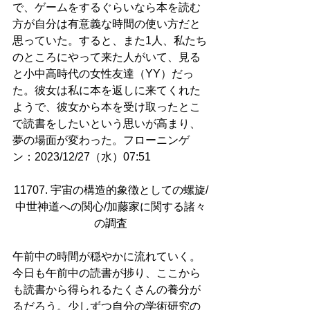
で、ゲームをするぐらいなら本を読む
方が自分は有意義な時間の使い方だと
思っていた。すると、また1人、私たち
のところにやって来た人がいて、見る
と小中高時代の女性友達（YY）だっ
た。彼女は私に本を返しに来てくれた
ようで、彼女から本を受け取ったとこ
で読書をしたいという思いが高まり、
夢の場面が変わった。フローニンゲ
ン：2023/12/27（水）07:51
11707. 宇宙の構造的象徴としての螺旋/
中世神道への関心/加藤家に関する諸々
の調査
午前中の時間が穏やかに流れていく。
今日も午前中の読書が捗り、ここから
も読書から得られるたくさんの養分が
るだろう。少しずつ自分の学術研究の