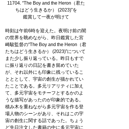
11704. “The Boy and the Heron（君た
ちはどう生きるか） (2023)”を
鑑賞して一夜が明けて
時刻は午前6時を迎えた。夜明け前の闇
の世界を眺めながら、昨日鑑賞した宮
崎駿監督の“The Boy and the Heron（君
たちはどう生きるか） (2023)”について
また少し振り返っている。昨日もすで
に振り返りの日記を書き留めていた
が、それ以外にも印象に残っているこ
とととして、宇宙の創生が描かれてい
たことである。多元リアリティに加え
て、多元宇宙をモチーフとするかのよ
うな描写があったのが印象的である。
積み木を重ねながら多元宇宙を作る登
場人物のシーンがあり、それはこの宇
宙の創生に関する話であった。ちょう
ど先日注文した書籍の中に多元宇宙に