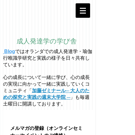
成人発達学の学び舎
Blog
ではオラ
ン
ダでの成人発達学・
瑜伽
行唯識学
研究と実践の様子を日々共有し
ています。
心の成長について一緒に学び、心の成長
の実現に向かって一緒に実践していくコ
ミュニティ「
加藤ゼミナール─ 大人のた
めの探究と実践の週末大学院 ─
」も毎週
土曜日に開講しております。
メルマガの登録（オンラインセミ