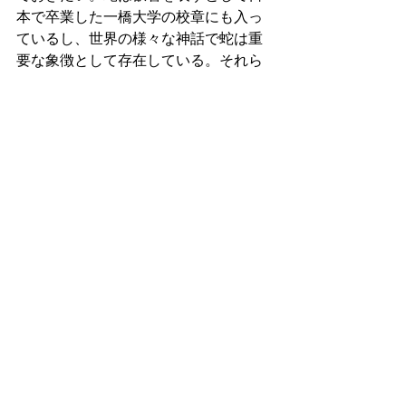
本で卒業した一橋大学の校章にも入っ
ているし、世界の様々な神話で蛇は重
要な象徴として存在している。それら
を踏まえて、蛇の象徴的な意味を調査
してみよう。父も母も偶然ながら同じ
姓であり、それぞれの加藤家は上り藤
と下り藤の家系で、自分は上下の加藤
家の血を引いており、加藤の血は非常
に濃く、それが自分の精神や霊性に多
大なる影響を与えていると最近よく思
う。フローニンゲン：
2023/12/27（水）10:49
11708. 2023年最後の「インテグラル・
サイケデリックラジオ」を振り返って   
今日もまた充実感と共にこの時間帯を