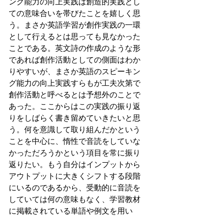
ング能力の向上実践は創造的実践とし
ての意味合いを帯びたことを嬉しく思
う。まさか英語学習が創作実践の一環
として行えるとは思っても見なかった
ことである。英文詩の作成のような形
であれば創作活動としての側面はわか
りやすいが、まさか英語のスピーキン
グ能力の向上実践すらもが工夫次第で
創作活動と呼べるとは予想外のことで
あった。ここからはこの実践の振り返
りをしばらく書き留めていきたいと思
う。何を意識して取り組んだかという
ことを中心に、惰性で音読をしていな
かっただろうかという項目を常に振り
返りたい。もう自分はインプットから
アウトプットに大きくシフトする段階
にいるのであるから、受動的に音読を
していては何の意味もなく、学習教材
に掲載されている単語や例文を用い