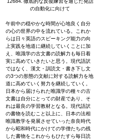
12684. 徹底的な反復練習を通じた発話
の自動化に向けて
午前中の穏やかな時間が心地良く自分
の心の世界の中を流れている。これか
らは日々英語のスピーキング能力の向
上実践を地道に継続していくことに加
え、唯識学の古文書の読解力も毎日着
実に高めていきたいと思う。現代語訳
ではなく、漢文・訓読文・書き下し文
の3つの形態の文献に対する読解力を地
道に高めていく努力を継続していく。
日本から届けられた唯識学の種々の古
文書は自分にとっての財産であり、そ
れは最良の学習教材となる。現代語訳
の書物を読むこと以上に、日本の法相
唯識教学を発展させていった奈良時代
から昭和時代にかけての学僧たちの残
した書物をこれからもひたすら毎日読