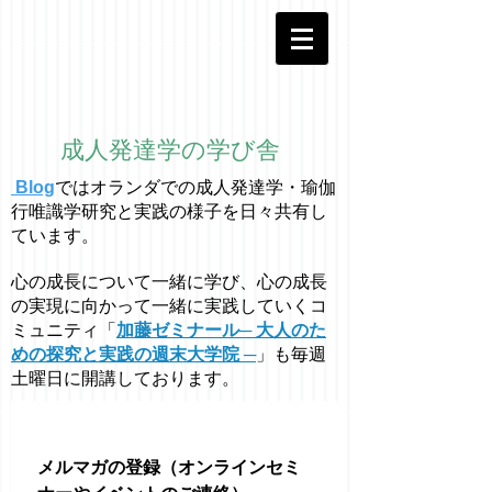
成人発達学の学び舎
Blog
ではオラ
ン
ダでの成人発達学・
瑜伽
行唯識学
研究と実践の様子を日々共有し
ています。
心の成長について一緒に学び、心の成長
の実現に向かって一緒に実践していくコ
ミュニティ「
加藤ゼミナール─ 大人のた
めの探究と実践の週末大学院 ─
」も毎週
土曜日に開講しております。
メルマガの登録（オンラインセミ