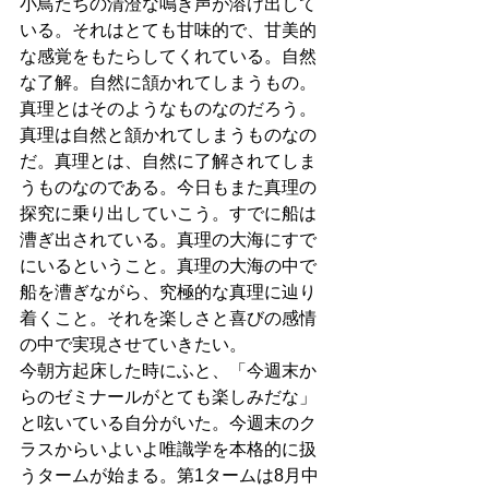
小鳥たちの清澄な鳴き声が溶け出して
いる。それはとても甘味的で、甘美的
な感覚をもたらしてくれている。自然
な了解。自然に頷かれてしまうもの。
真理とはそのようなものなのだろう。
真理は自然と頷かれてしまうものなの
だ。真理とは、自然に了解されてしま
うものなのである。今日もまた真理の
探究に乗り出していこう。すでに船は
漕ぎ出されている。真理の大海にすで
にいるということ。真理の大海の中で
船を漕ぎながら、究極的な真理に辿り
着くこと。それを楽しさと喜びの感情
の中で実現させていきたい。
今朝方起床した時にふと、「今週末か
らのゼミナールがとても楽しみだな」
と呟いている自分がいた。今週末のク
ラスからいよいよ唯識学を本格的に扱
うタームが始まる。第1タームは8月中