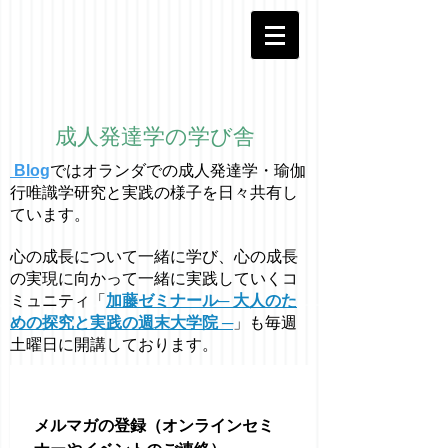
成人発達学の学び舎
Blog
ではオラ
ン
ダでの成人発達学・
瑜伽
行唯識学
研究と実践の様子を日々共有し
ています。
心の成長について一緒に学び、心の成長
の実現に向かって一緒に実践していくコ
ミュニティ「
加藤ゼミナール─ 大人のた
めの探究と実践の週末大学院 ─
」も毎週
土曜日に開講しております。
メルマガの登録（オンラインセミ