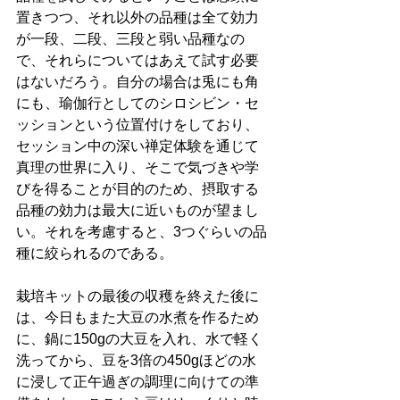
置きつつ、それ以外の品種は全て効力
が一段、二段、三段と弱い品種なの
で、それらについてはあえて試す必要
はないだろう。自分の場合は兎にも角
にも、瑜伽行としてのシロシビン・セ
ッションという位置付けをしており、
セッション中の深い禅定体験を通じて
真理の世界に入り、そこで気づきや学
びを得ることが目的のため、摂取する
品種の効力は最大に近いものが望まし
い。それを考慮すると、3つぐらいの品
種に絞られるのである。
栽培キットの最後の収穫を終えた後に
は、今日もまた大豆の水煮を作るため
に、鍋に150gの大豆を入れ、水で軽く
洗ってから、豆を3倍の450gほどの水
に浸して正午過ぎの調理に向けての準