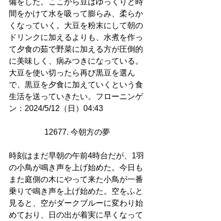
備をした。ここから豆はゆっくりと時
間をかけて水を吸って膨らみ、柔らか
くなっていく。大豆を粉末にして朝の
ドリンクに加えるよりも、水煮を作っ
て夕食の茹で野菜に加える方が圧倒的
に美味しく、病みつきになっている。
大豆を使い切ったら再び黒豆を選ん
で、黒豆を夕食に加えていくという食
生活を送っていきたい。フローニンゲ
ン：2024/5/12（日）04:43
12677. 今朝方の夢  
時刻はまだ早朝の午前4時台だが、1羽
の小鳥が鳴き声を上げ始めた。今日も
また庭側の木にやって来た小鳥が一番
乗りで鳴き声を上げ始めた。空をふと
見ると、空がダークブルーに変わり始
めており、日の出が着実に早くなって