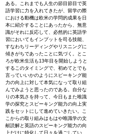
ある。これまでも人生の節目節目で英
語学習に力を入れてきたが、留学の際
における動機は欧米の学問的成果を日
本に紹介することにあったから、無意
識がそれに反応して、必然的に英語学
習においてもインプットを司る技能、
すなわちリーディングやリスニングに
傾きがちであったことに気づく。とこ
ろが欧米生活も13年目を開始しようと
するこのタイミングで、初めてとでも
言っていいかのようにスピーキング能
力の向上に対して本気になって取り組
んでみようと思ったのである。自分な
りの本気さを持って、今日もまた唯識
学の探究とスピーキング能力の向上実
践をセットにして進めていきたい。こ
こからの取り組みはもはや唯識学の文
献読解と英語のスピーキング能力の向
上だけに特化して日々を過ごしてい