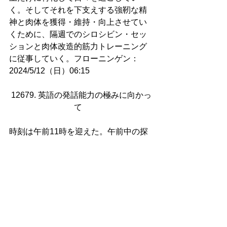
く。そしてそれを下支えする強靭な精
神と肉体を獲得・維持・向上させてい
くために、隔週でのシロシビン・セッ
ションと肉体改造的筋力トレーニング
に従事していく。フローニンゲン：
2024/5/12（日）06:15
12679. 英語の発話能力の極みに向かっ
て   
時刻は午前11時を迎えた。午前中の探
究活動と英語のスピーキング能力の向
上実践はとても充実した形で進んでい
る。今日はすこぶる天気が良く、今、
雲ひとつない青空が広がっている。午
後からもずっとこのような天気の様子
で、気温も22度まで上がるようなの
で、夕方には散歩がてら近所のスーパ