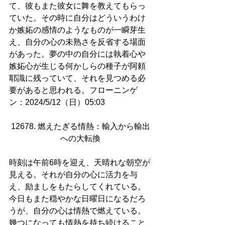
て、彼もまた彼女に舞を教えてもらっ
ていた。その時に自分はどういうわけ
か嫉妬の感情のようなものが一瞬芽生
え、自分の心の未熟さを反省する場面
があった。夢の中の自分には執着心や
嫉妬心が生じる何かしらの種子が阿頼
耶識に残っていて、それを見つめる必
要があると思われる。フローニンゲ
ン：2024/5/12（日）05:03
12678. 燃えたぎる情熱：輸入から輸出
への大転換
時刻は午前6時を迎え、天晴れな朝空が
見える。それが自分の心に活力を与
え、励ましをもたらしてくれている。
今日もまた穏やかな日曜日になるだろ
うが、自分の心は情熱で燃えている。
幾つになっても情熱を持ち続けること