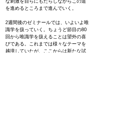
な刺激を自らにもたらしながらこの道
を進めるところまで進んでいく。
2週間後のゼミナールでは、いよいよ唯
識学を扱っていく。ちょうど節目の80
回から唯識学を扱えることは望外の喜
びである。これまでは様々なテーマを
越境していたが、ここからは新たな試
みとして唯識学に焦点を当てる形でゼ
ミナールを運営していく。受講生の方
達とどこまで深く唯識学を探究できる
のか楽しみでしょうがない。テーマを
変えることなく、唯識学というテーマ
を固定化させることを通じて、唯識学
についての理解は回を追うごとに深ま
っていくだろう。そして、固定した唯
識学を試金石にして自らの変化に気づ
けるに違いない。固定化した唯識学を
自らの変化の参照点としてみるのであ