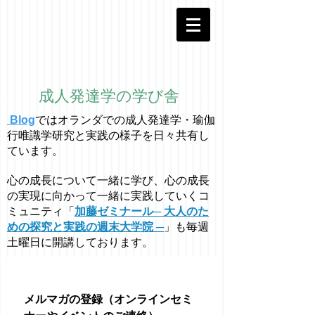
成人発達学の学び舎
Blog
ではオラ
ン
ダでの成人発達学・
瑜伽
行唯識学
研究と実践の様子を日々共有し
ています。
心の成長について一緒に学び、心の成長
の実現に向かって一緒に実践していくコ
ミュニティ「
加藤ゼミナール─ 大人のた
めの探究と実践の週末大学院 ─
」も毎週
土曜日に開講しております。
メルマガの登録（オンラインセミ