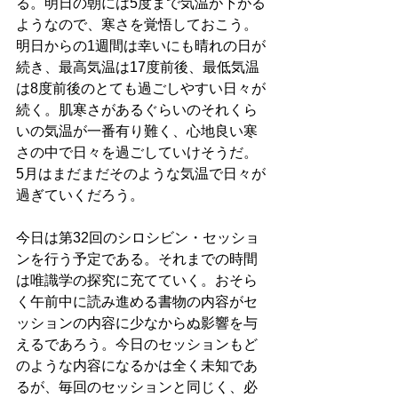
る。明日の朝には5度まで気温が下がる
ようなので、寒さを覚悟しておこう。
明日からの1週間は幸いにも晴れの日が
続き、最高気温は17度前後、最低気温
は8度前後のとても過ごしやすい日々が
続く。肌寒さがあるぐらいのそれくら
いの気温が一番有り難く、心地良い寒
さの中で日々を過ごしていけそうだ。 
5月はまだまだそのような気温で日々が
過ぎていくだろう。
今日は第32回のシロシビン・セッショ
ンを行う予定である。それまでの時間
は唯識学の探究に充てていく。おそら
く午前中に読み進める書物の内容がセ
ッションの内容に少なからぬ影響を与
えるであろう。今日のセッションもど
のような内容になるかは全く未知であ
るが、毎回のセッションと同じく、必