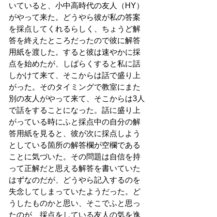
いていると、小中高時代の友人（HY）
がやって来た。どうやら彼が私の答案
を採点してくれるらしく、ちょうど解
答を終えたところだったので彼に解答
用紙を渡した。すると彼は速やかに採
点を始めたが、しばらくすると私に話
しかけて来て、そこからは話で盛り上
がった。そのタイミングで教室にまた
別の友人がやって来て、そこからは3人
で話をすることになった。話に盛り上
がっている時にふと採点中の自分の解
答用紙を見ると、彼が次に採点しよう
としている箇所の解答欄が空欄である
ことに気づいた。その問題は自信を持
って正解だと思える解答を書いていた
はずなのだが、どうやら記入するのを
失念してしまっていたようだった。ど
うしたものかと思い、そこでふと思っ
たのが、採点をしている友人の気を逸