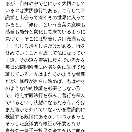
るが、自分の中でとにかく大切にして
いるのは実践修行である。こうして唯
識学と出会って深くその世界に入って
みると、「修行」という言葉の意味も
感覚も随分と変化して来ているように
気づく。そこには堅苦しさは微塵もな
く、むしろ清々しさだけがある。行を
修めていくことを通じて仏になってい
く道。その道を着実に歩んでいるかを
毎日の瞬間瞬間に内省対象に挙げて検
証している。今はまだそのような状態
だが、修行がさらに進めば、もはやそ
のような内的検証を必要としない形
で、絶えず観法行を積み、善行を積ん
でいるという状態になるだろう。今は
まだ道から外れていないかを意識的に
検証する段階にあるが、いつかきっと
そうした意識的な検証が不要となり、
自分の一挙手一投足の全てが仏に向か