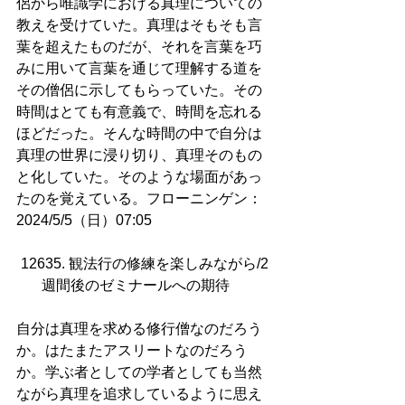
侶から唯識学における真理についての
教えを受けていた。真理はそもそも言
葉を超えたものだが、それを言葉を巧
みに用いて言葉を通じて理解する道を
その僧侶に示してもらっていた。その
時間はとても有意義で、時間を忘れる
ほどだった。そんな時間の中で自分は
真理の世界に浸り切り、真理そのもの
と化していた。そのような場面があっ
たのを覚えている。フローニンゲン：
2024/5/5（日）07:05
12635. 観法行の修練を楽しみながら/2
週間後のゼミナールへの期待     
自分は真理を求める修行僧なのだろう
か。はたまたアスリートなのだろう
か。学ぶ者としての学者としても当然
ながら真理を追求しているように思え