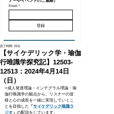
ナーやイベントのご連絡）
Email
*
登録
読了時間: 26分
【サイケデリック学・瑜伽
行唯識学探究記】12503-
12513：2024年4月14日
（日）
⭐️
成人発達理論・インテグラル理論・瑜
伽行唯識学の観点から、リスナーの皆
様と心の成長を一緒に実現していくこ
とを目指した
「
サイケデリック唯識ラ
ジオ
」
の配信をしています。