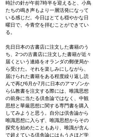
時計の針が午前7時半を迎えると、小鳥
たちの鳴き声もより一層活発になって
いる感じだ。今日はとても穏やかな日
曜日で、今青空を拝むことができてい
る。
先日日本の古書店に注文した書籍のう
ち、2つの古書店に注文した書籍が近々
届くという連絡をオランダの郵便局か
ら受けた。それを楽しみにしながら、
届けられた書籍をある程度繰り返し読
んで再び6月か7月に日本のアマゾンか
ら仏教書を注文する際には、唯識思想
の前身に当たる倶舎論ではなく、中観
思想と華厳思想に関する専門書を購入
してみようと思う。自分は倶舎論から
唯識思想に入らず、唯識思想からその
探究を始めたこともあり、唯識が含ん
で超えている倶舎論にはもうさほど学