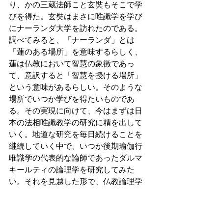
り、かの三蔵法師こと玄奘もそこで学
びを得た。玄奘はまさに唯識学を学び
にナーランダ大学を訪れたのである。
調べてみると、「ナーランダ」とは
「蓮のある場所」を意味するらしく、
蓮は仏教において智慧の象徴であっ
て、意訳すると「智慧を授ける場所」
という意味があるらしい。そのような
場所でいつか学びを得たいものであ
る。その実現に向けて、今はまずは日
本の法相唯識教学の研究に精を出して
いく。地道な研究を毎日続けることを
継続していく中で、いつか後期瑜伽行
唯識学の代表的な論師であったダルマ
キールティの論理学を研究してみた
い。それを見越した形で、仏教論理学
としての因明学の探究も小さく始めて
いく。因明学は、まるで言葉を用いた
数学である。それだけの厳密性を携え