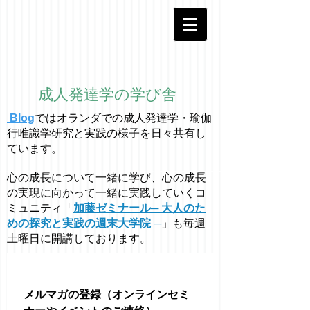
成人発達学の学び舎
Blog
ではオラ
ン
ダでの成人発達学・
瑜伽
行唯識学
研究と実践の様子を日々共有し
ています。
心の成長について一緒に学び、心の成長
の実現に向かって一緒に実践していくコ
ミュニティ「
加藤ゼミナール─ 大人のた
めの探究と実践の週末大学院 ─
」も毎週
土曜日に開講しております。
メルマガの登録（オンラインセミ