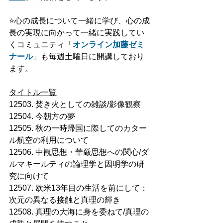
⭐️
心の成長について一緒に学び、心の成
長の実現に向かって一緒に実践してい
くコミュニティ「
オンライン加藤ゼミ
ナール
」も毎週土曜日に開講しており
ます。
タイトル一覧
12503. 焚き火としての雑談/影像観察
12504. 今朝方の夢
12505. 秋の一時帰国に際してのカター
ル航空の利用について
12506. 中観思想・華厳思想への関心/ダ
ルマキールティの論理学と因明学の研
究に向けて
12507. 欧米13年目の生活を前にして：
次元の異なる接触と真理の輝き
12508. 真理の大海に身を委ねて/真理の