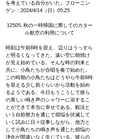
を考えている自分がいた。フローニン
ゲン：2024/4/14（日）05:25
12505. 秋の一時帰国に際してのカター
ル航空の利用について
時刻は午前6時を迎え、辺りはうっすら
と明るくなってきた。遠い空に朝焼け
が見え始めている。そんな時の到来と
共に、小鳥たちが合唱を奏で始めた。
この時期の小鳥たちはどうやら午前6時
を迎える少し前ぐらいから活動を始め
るようである。今日もうこうして彼ら
の美しい鳴き声のシャワーに浴するこ
とができて本当に幸せである。観法と
いう自助努力を通じて煩悩を伏滅して
いく試みに日々従事しながら、他力と
して小鳥たちの鳴き声を通じた煩悩の
浄化が間違いなく生じている。彼らの