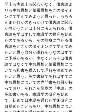
問上も実践上も関心がなく、倶舎論よ
りも中観思想と華厳思想をこのタイミ
ングで学んでみようと思った。もちろ
んまた何かのきっかけで倶舎論に関心
が向かうことは十分に考えられる。倶
舎論を学ばずして唯識学の探究を始め
たのであるから、その前身に当たる倶
舎論をどこかのタイミングで学んでみ
たいと思う自分が現れそうなのはすで
に予感があるが、少なくとも今は倶舎
論ではなくて中観思想と華厳思想につ
いても和書を購入して理解を深めてみ
たいと思う。英文書籍であればすでに
中観思想についての専門書を何冊か持
っており、それこそ龍樹の『中論』の
英訳書がある。唯識学の研究を始め
て、初めて日本語を通じた学術研究に
目覚めたこともあり、中観思想につい