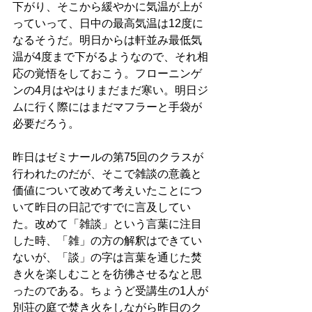
下がり、そこから緩やかに気温が上が
っていって、日中の最高気温は12度に
なるそうだ。明日からは軒並み最低気
温が4度まで下がるようなので、それ相
応の覚悟をしておこう。フローニンゲ
ンの4月はやはりまだまだ寒い。明日ジ
ムに行く際にはまだマフラーと手袋が
必要だろう。
昨日はゼミナールの第75回のクラスが
行われたのだが、そこで雑談の意義と
価値について改めて考えいたことにつ
いて昨日の日記ですでに言及してい
た。改めて「雑談」という言葉に注目
した時、「雑」の方の解釈はできてい
ないが、「談」の字は言葉を通じた焚
き火を楽しむことを彷彿させるなと思
ったのである。ちょうど受講生の1人が
別荘の庭で焚き火をしながら昨日のク