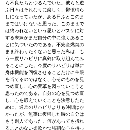
ら不良たちとつるんでいた。彼らと遊
ぶ日々はそれなりに楽しく、鬱憤晴ら
しになっていたが、ある日ふとこのま
まではいけないと思った。このままで
は終われないという思いとバスケに対
する未練がまだ自分の中に強くあるこ
とに気づいたのである。不完全燃焼の
まま終わりたくないと思った私は、も
う一度リハビリに真剣に取り組んでみ
ることにした。今度のリハビリは単に
身体機能を回復させることだけに主眼
を当てるのではなく、心そのものを見
つめ直し、心の変革を図っていこうと
思ったのである。自分の心を見つめ直
し、心を鍛えていくことを決意したた
めに、通常のリハビリよりも時間はか
かったが、無事に復帰した時の自分は
もう別人であった。何があっても折れ
ることのない柔軟かつ強靭な心を持っ