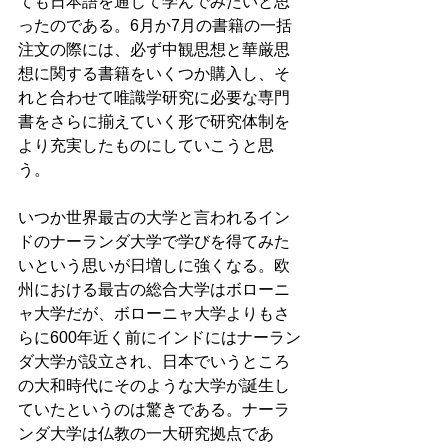
ても日本語を通じて学んでみたいと思
ったのである。6月か7月の書籍の一括
注文の際には、必ず中観思想と華厳思
想に関する書籍をいくつか購入し、そ
れと合わせて唯識学研究に必要な専門
書をさらに揃えていく形で研究体制を
より充実したものにしていこうと思
う。
いつか世界最古の大学と言われるイン
ドのナーランダ大学で学びを得てみた
いという思いが日増しに強くなる。欧
州における最古の総合大学はボローニ
ャ大学だが、ボローニャ大学よりもさ
らに600年近く前にインドにはナーラン
ダ大学が設立され、日本でいうところ
の大和時代にそのような大学が誕生し
ていたというのは驚きである。ナーラ
ンダ大学は仏教の一大研究拠点であ