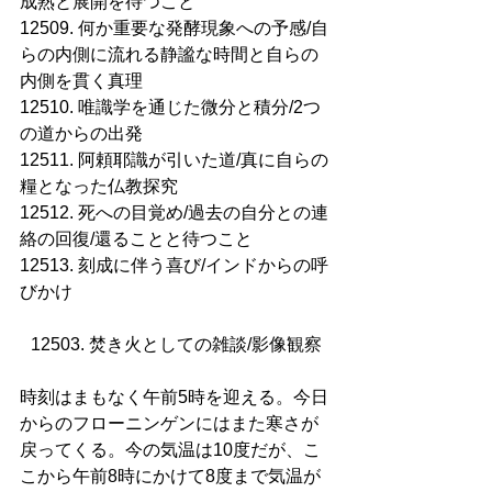
成熟と展開を待つこと
12509. 何か重要な発酵現象への予感/自
らの内側に流れる静謐な時間と自らの
内側を貫く真理
12510. 唯識学を通じた微分と積分/2つ
の道からの出発
12511. 阿頼耶識が引いた道/真に自らの
糧となった仏教探究
12512. 死への目覚め/過去の自分との連
絡の回復/還ることと待つこと
12513. 刻成に伴う喜び/インドからの呼
びかけ
12503. 焚き火としての雑談/影像観察
時刻はまもなく午前5時を迎える。今日
からのフローニンゲンにはまた寒さが
戻ってくる。今の気温は10度だが、こ
こから午前8時にかけて8度まで気温が