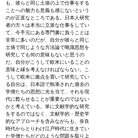
も、彼らと同じ土俵の上で仕事をする
ことへの魅力も意義も感じないという
のが正直なところである。日本人研究
者の方々は本当に立派な仕事をしてい
て、今手元にある専門書に負うことは
非常に多いのだが、自分が彼らと同じ
土俵で同じような方法論で唯識思想を
研究しても何の意味もないと思うの
だ。自分がこうして欧米にいることの
意味と縁を考えなければならない。こ
うして欧米に拠点を置いて研究してい
る自分は、日本語で執筆された過去の
学僧たちの思想に光を当て、それを現
代に甦らせることが重要なのではない
かと考えている。単に文献学的な研究
をするのではなく、文献学的・歴史学
的なアプローチを含みながらも、奈良
時代からとりわけ江戸時代に生きてい
た学僧たちがどのような問題を取り上