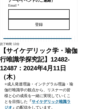
ナーやイベントのご連絡）
Email
*
登録
読了時間: 13分
【サイケデリック学・瑜伽
行唯識学探究記】12482-
12487：2024年4月11日
（木）
⭐️
成人発達理論・インテグラル理論・瑜
伽行唯識学の観点から、リスナーの皆
様と心の成長を一緒に実現していくこ
とを目指した
「
サイケデリック唯識ラ
ジオ
」
の配信をしています。