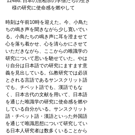
12486. 日本の法相宗の学僧たちの生き
様の研究に使命感を燃やして        
時刻は午前10時を迎えた。今、小鳥た
ちの鳴き声を聞きながら少し寛いでい
る。小鳥たちの鳴き声に耳を澄ませて
心を落ち着かせ、心を清らかにさせて
いただきながら、ここからの唯識学の
研究について思いを馳せていた。やは
り自分は日本語での研究にますます意
義を見出している。仏教研究では必須
とされる言語であるサンスクリット語
でも、チベット語でも、漢語でもな
く、日本古代の文献を用いて、日本語
を通じた唯識学の研究に使命感を燃や
している自分がいる。サンスクリット
語・チベット語・漢語といった外国語
を通じて唯識思想について研究してい
る日本人研究者は数多くいることから