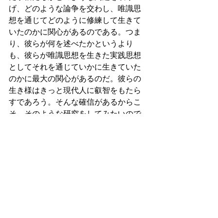
げ、どのような論争を交わし、唯識思
想を通じてどのように修練して生きて
いたのかに関心があるのである。つま
り、彼らが何を述べたかというより
も、彼らが唯識思想を生きた実践思想
としてそれを通じていかに生きていた
のかに最大の関心があるのだ。彼らの
生き様はきっと現代人に叡智をもたら
すであろう。そんな確信があるからこ
そ、そのような研究をしてみたいので
あり、それを欧米社会に英語で発信し
ていきたいと思っているのである。こ
こから少しばかり5月からゼミナールで
扱う唯識学のテーマに向けてPPTスラ
イドを作成し、講義動画を作成しよ
う。その後、午後にジムに行くまでの
時間を用いて、鎌倉時代に活躍した法
相宗の学僧貞慶の書物を読み解いてい