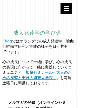
成人発達学の学び舎
Blog
ではオラ
ン
ダでの成人発達学・
瑜伽
行唯識学
研究と実践の様子を日々共有し
ています。
心の成長について一緒に学び、心の成長
の実現に向かって一緒に実践していくコ
ミュニティ「
加藤ゼミナール─ 大人のた
めの探究と実践の週末大学院 ─
」も毎週
土曜日に開講しております。
メルマガの登録（オンラインセミ