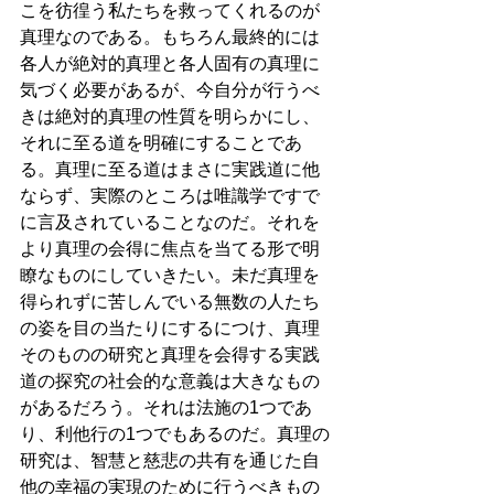
こを彷徨う私たちを救ってくれるのが
真理なのである。もちろん最終的には
各人が絶対的真理と各人固有の真理に
気づく必要があるが、今自分が行うべ
きは絶対的真理の性質を明らかにし、
それに至る道を明確にすることであ
る。真理に至る道はまさに実践道に他
ならず、実際のところは唯識学ですで
に言及されていることなのだ。それを
より真理の会得に焦点を当てる形で明
瞭なものにしていきたい。未だ真理を
得られずに苦しんでいる無数の人たち
の姿を目の当たりにするにつけ、真理
そのものの研究と真理を会得する実践
道の探究の社会的な意義は大きなもの
があるだろう。それは法施の1つであ
り、利他行の1つでもあるのだ。真理の
研究は、智慧と慈悲の共有を通じた自
他の幸福の実現のために行うべきもの