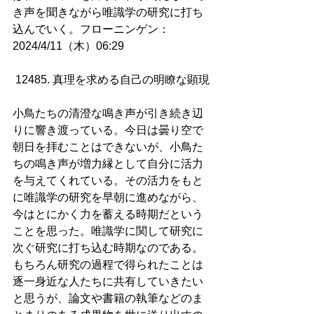
き声を聞きながら唯識学の研究に打ち
込んでいく。フローニンゲン：
2024/4/11（木）06:29
12485. 真理を求める自己の明瞭な顕現
小鳥たちの清澄な鳴き声が引き続き辺
りに響き渡っている。今日は曇り空で
朝日を拝むことはできないが、小鳥た
ちの鳴き声が増力縁として自分に活力
を与えてくれている。その活力をもと
に唯識学の研究を早朝に進めながら、
今はとにかく力を蓄える時期だという
ことを思った。唯識学に関して研究に
次ぐ研究に打ち込む時期なのである。
もちろん研究の過程で得られたことは
逐一身近な人たちに共有していきたい
と思うが、論文や書籍の執筆などのま