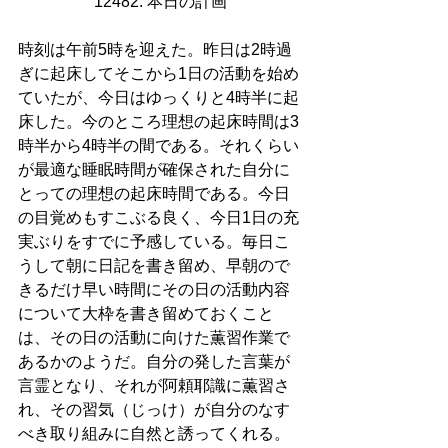
12482. 本日の計画
時刻は午前5時を迎えた。昨日は2時過
ぎに起床してそこから1日の活動を始め
ていたが、今日はゆっくりと4時半に起
床した。今のところ理想の起床時間は3
時半から4時半の間である。それくらい
が最適な睡眠時間が確保された自分に
とっての理想の起床時間である。今日
の目覚めもすこぶる良く、今日1日の充
実ぶりをすでに予感している。毎日こ
うして朝に日記を書き留め、早朝ので
きるだけ早い時間にその日の活動内容
について大枠を書き留めておくこと
は、その日の活動に向けた薫習作業で
あるかのようだ。自分の発した言葉が
言霊となり、それが阿頼耶識に薫習さ
れ、その習気（じっけ）が自分のなす
べき取り組みに自然と誘ってくれる。