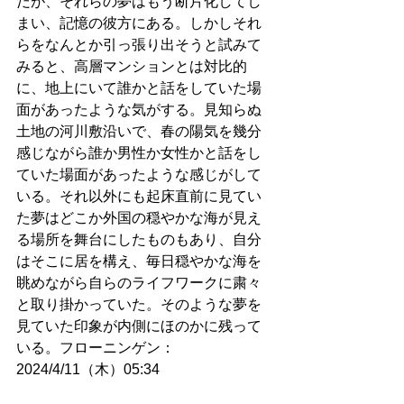
だが、それらの夢はもう断片化してし
まい、記憶の彼方にある。しかしそれ
らをなんとか引っ張り出そうと試みて
みると、高層マンションとは対比的
に、地上にいて誰かと話をしていた場
面があったような気がする。見知らぬ
土地の河川敷沿いで、春の陽気を幾分
感じながら誰か男性か女性かと話をし
ていた場面があったような感じがして
いる。それ以外にも起床直前に見てい
た夢はどこか外国の穏やかな海が見え
る場所を舞台にしたものもあり、自分
はそこに居を構え、毎日穏やかな海を
眺めながら自らのライフワークに粛々
と取り掛かっていた。そのような夢を
見ていた印象が内側にほのかに残って
いる。フローニンゲン：
2024/4/11（木）05:34