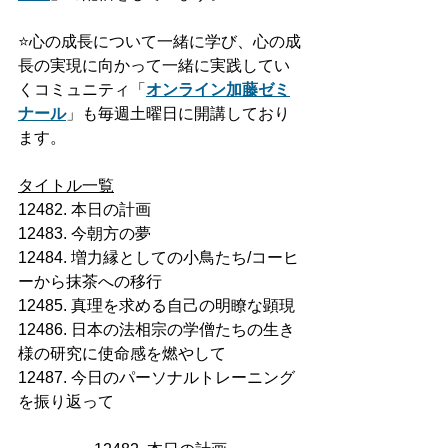
⭐️
心の成長について一緒に学び、心の成
長の実現に向かって一緒に実践してい
くコミュニティ「
オンライン加藤ゼミ
ナール
」も毎週土曜日に開講しており
ます。
タイトル一覧
12482. 本日の計画
12483. 今朝方の夢
12484. 増力縁としての小鳥たち/コーヒ
ーから抹茶への移行
12485. 真理を求める自己の明瞭な顕現
12486. 日本の法相宗の学僧たちの生き
様の研究に使命感を燃やして
12487. 今日のパーソナルトレーニング
を振り返って 