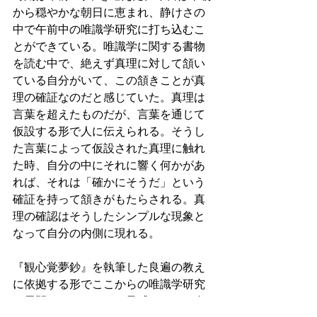
から穏やかな朝日に恵まれ、静けさの
中で午前中の唯識学研究に打ち込むこ
とができている。唯識学に関する書物
を読む中で、絶えず真理に対して頷い
ている自分がいて、この頷きことが真
理の確証なのだと感じていた。真理は
言葉を超えたものだが、言葉を通じて
仮設する形で人に伝えられる。そうし
た言葉によって仮設された真理に触れ
た時、自分の中にそれに響く何かがあ
れば、それは「確かにそうだ」という
確証を持って頷きがもたらされる。真
理の確認はそうしたシンプルな現象と
なって自分の内側に現れる。
『観心覚夢鈔』を執筆した良遍の教え
に依拠する形でここからの唯識学研究
が展開していきそうな予感がする。自