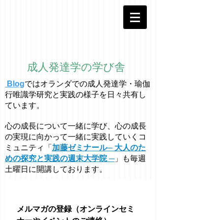
成人発達学の学び舎
Blog
ではオラ
ン
ダでの成人発達学・
瑜伽
行唯識学
研究と実践の様子を日々共有し
ています。
心の成長について一緒に学び、心の成長
の実現に向かって一緒に実践していくコ
ミュニティ「
加藤ゼミナール─ 大人のた
めの探究と実践の週末大学院 ─
」も毎週
土曜日に開講しております。
メルマガの登録（オンラインセミ