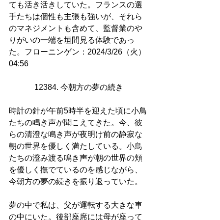
ても活き活きしていた。フランスの選
手たちは個性も主張も強いが、それら
のマネジメントも含めて、監督業のや
りがいの一端を垣間見る体験であっ
た。フローニンゲン：2024/3/26（火）
04:56
12384. 今朝方の夢の続き
時計の針が午前5時半を迎えた頃に小鳥
たちの鳴き声が聞こえてきた。今、彼
らの清澄な鳴き声が夜明け前の静寂な
朝の世界を優しく満たしている。小鳥
たちの澄み渡る鳴き声が朝の世界の頬
を優しく撫でているのを感じながら、
今朝方の夢の続きを振り返っていた。
夢の中で私は、父が運転する大きな車
の中にいた。後部座席には母が座って