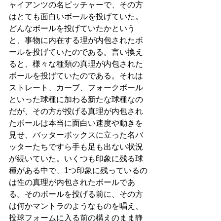
ャイアンツの名ピッチャーで、その方
はとても面白いボールを投げていた。
どんなボールを投げていたかという
と、事物に内在する理が内包されたボ
ールを投げていたのである。言い換え
ると、様々な種類の真理が内包された
ボールを投げていたのである。それは
ストレート、カーブ、フォークボール
といった球種に加わる新たな球種なの
だが、その方が投げる真理が内包され
たボールは本当に面白い速度や動きを
見せ、バッターボックスに立った名バ
ッターたちですら手も足も出ない状況
が続いていた。いくつも印象に残る球
種がある中で、1つ印象に残っているの
は性の真理が内包されたボールであ
る。そのボールを投げる前に、その方
は何かマントラのようなものを唱え、
投球フォームに入る前の構えのまま静