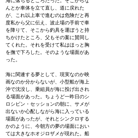
海に落ちるところだった。そこからな
んとか車体を立て直し、道に戻れた
が、これ以上車で進むのは危険だと再
度私から父に伝え、波止場の手前で車
を降りて、そこから釣具を運ぼうと持
ちかけたところ、父もその案に賛同し
てくれた。それを受けて私はほっと胸
を撫で下ろした。そのような場面があ
った。
海に関連する夢として、現実なのか映
画なのか分からないが、小型船が海上
沖で沈没し、乗組員が海に投げ出され
る場面があった。ちょうど一昨日のシ
ロシビン・セッションの朝に、サメが
出ないか心配しながら海に入っている
場面があったが、それとシンクロする
かのように、今朝方の夢の場面におい
ては大きなホオジロザメが現れた。船