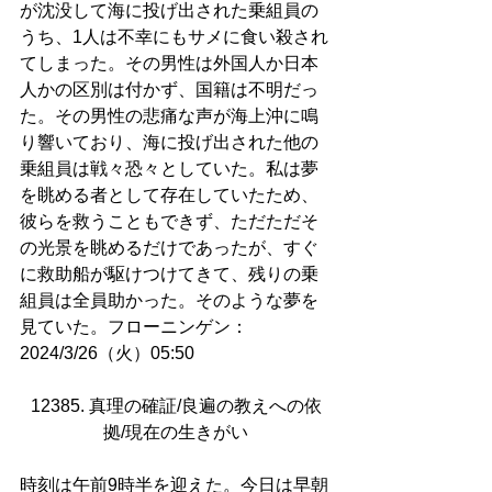
が沈没して海に投げ出された乗組員の
うち、1人は不幸にもサメに食い殺され
てしまった。その男性は外国人か日本
人かの区別は付かず、国籍は不明だっ
た。その男性の悲痛な声が海上沖に鳴
り響いており、海に投げ出された他の
乗組員は戦々恐々としていた。私は夢
を眺める者として存在していたため、
彼らを救うこともできず、ただただそ
の光景を眺めるだけであったが、すぐ
に救助船が駆けつけてきて、残りの乗
組員は全員助かった。そのような夢を
見ていた。フローニンゲン：
2024/3/26（火）05:50
12385. 真理の確証/良遍の教えへの依
拠/現在の生きがい
時刻は午前9時半を迎えた。今日は早朝