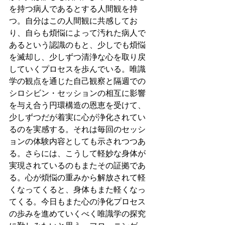
を持つ病人であるとする人間観を持
つ。自分はこの人間観に共感してお
り、自らも煩悩によって汚れた病人で
あるという認識のもと、少しでも煩悩
を滅却し、少しずつ清浄な心を取り戻
していくプロセスを歩んでいる。唯識
学の観点を通じた自己観察と隔週での
シロシビン・セッションの相互に影響
を与え合う円環構造の恩恵を受けて、
少しずつだが着実に心が浄化されてい
るのを実感する。それは毎回のセッシ
ョンの体験内容としても示されつつあ
る。さらには、こうして軽妙な身体が
実現されているのもまたその証拠であ
る。心が煩悩の重みから解放されて軽
くなってくると、身体もまた軽くなっ
てくる。今日もまた心の浄化プロセス
の歩みを進めていくべく唯識学の探究