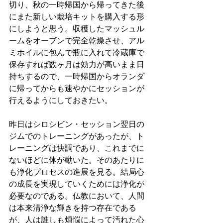
切り、秋の一時帰国から帰ってきた後
にまた新しい栽培キットを購入する形
にしようと思う。収穫したマッシュル
ームをオーブンで完全乾燥させ、アル
ミホイルに包んで瓶に入れて冷蔵庫で
保存すれば数ヶ月は効力が高いまま日
持ちするので、一時帰国からオランダ
に帰ってからも速やかにセッションが
行えるようにしておきたい。
昨日はシロシビン・セッション翌日の
ジムでのトレーニングがあったが、ト
レーニングは快調であり、これまでに
ないほどに体が動いた。そのあたりに
も浄化プロセスの進展を見る。結局心
の成長を実現していくためには浄化が
必要なのである。仏教において、人間
は本来清浄な輝きを持つ存在である
が、人は誰しも煩悩によって汚れた心