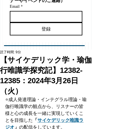
ナーやイベントのご連絡）
Email
*
登録
読了時間: 9分
【サイケデリック学・瑜伽
行唯識学探究記】12382-
12385：2024年3月26日
（火）
⭐️
成人発達理論・インテグラル理論・瑜
伽行唯識学の観点から、リスナーの皆
様と心の成長を一緒に実現していくこ
とを目指した
「
サイケデリック唯識ラ
ジオ
」
の配信をしています。