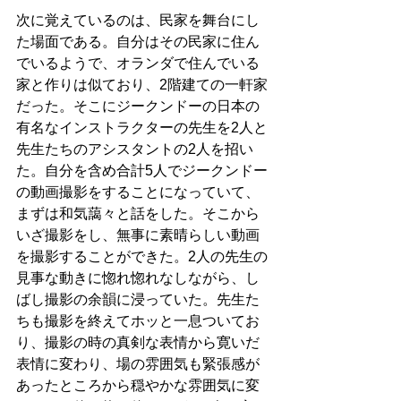
次に覚えているのは、民家を舞台にし
た場面である。自分はその民家に住ん
でいるようで、オランダで住んでいる
家と作りは似ており、2階建ての一軒家
だった。そこにジークンドーの日本の
有名なインストラクターの先生を2人と
先生たちのアシスタントの2人を招い
た。自分を含め合計5人でジークンドー
の動画撮影をすることになっていて、
まずは和気藹々と話をした。そこから
いざ撮影をし、無事に素晴らしい動画
を撮影することができた。2人の先生の
見事な動きに惚れ惚れなしながら、し
ばし撮影の余韻に浸っていた。先生た
ちも撮影を終えてホッと一息ついてお
り、撮影の時の真剣な表情から寛いだ
表情に変わり、場の雰囲気も緊張感が
あったところから穏やかな雰囲気に変