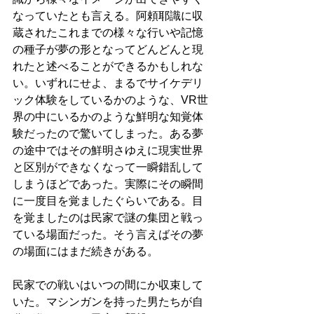
なっていたとも言える。阿頼耶識に収
蔵されたこれまでの様々な行いや記憶
の種子が夢の形となってどんどんと現
れたと述べることができるかもしれな
い。いずれにせよ、まるでサイケデリ
ック体験をしているかのような、VR世
界の中にいるかのような鮮明な知覚体
験だったので驚いてしまった。ある夢
の途中ではその鮮明さゆえに現実世界
と区別ができなくなって一瞬錯乱して
しまうほどであった。実際にその瞬間
に一度目を覚ましたぐらいである。目
を覚ましたのは民家で謎の集団と戦っ
ている場面だった。そう言えばその夢
の場面にはまだ続きがある。
民家での戦いはいつの間にか収束して
いた。マシンガンを持った男たちが自