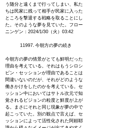
う随分と遠くまで行ってしまい、私た
ちは民家に残って相手が民家に入った
ところを撃退する戦略を取ることにし
た。そのような夢を見ていた。フロー
ニンゲン：2024/1/30（火）03:42
11997. 今朝方の夢の続き
今朝方の夢の情景がとても鮮明だった
理由を考えている。それはもうシロシ
ビン・セッションが理由であることは
間違いないのだが、それがどのような
働きかけをしたのかを考えている。セ
ッション中においてはサトル次元で知
覚されるビジョンの粒度と鮮度が上が
る。まさにそれと同じ現象が夢の中で
起こっていた。別の観点で言えば、セ
ッションによって活性化された阿頼耶
識から様々なイメージが出てきやすく