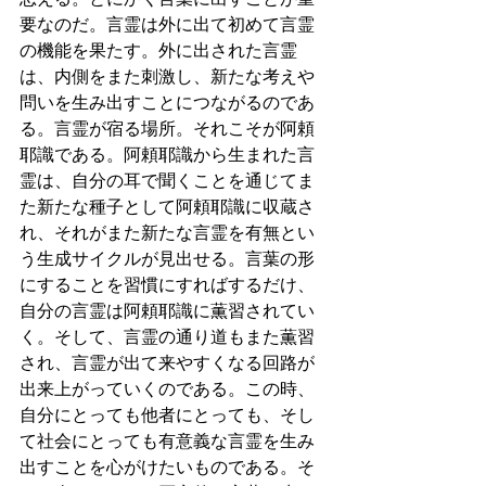
要なのだ。言霊は外に出て初めて言霊
の機能を果たす。外に出された言霊
は、内側をまた刺激し、新たな考えや
問いを生み出すことにつながるのであ
る。言霊が宿る場所。それこそが阿頼
耶識である。阿頼耶識から生まれた言
霊は、自分の耳で聞くことを通じてま
た新たな種子として阿頼耶識に収蔵さ
れ、それがまた新たな言霊を有無とい
う生成サイクルが見出せる。言葉の形
にすることを習慣にすればするだけ、
自分の言霊は阿頼耶識に薫習されてい
く。そして、言霊の通り道もまた薫習
され、言霊が出て来やすくなる回路が
出来上がっていくのである。この時、
自分にとっても他者にとっても、そし
て社会にとっても有意義な言霊を生み
出すことを心がけたいものである。そ