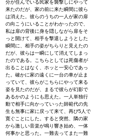
分が住んでいる民家を襲撃しにやって
来たのだが、家の前に来た瞬間に彼ら
は消えた。彼らのうちの一人が家の扉
の向こうにいることがわかったので、
私は扉の背後に身を隠しながら扉をそ
っと開けて、相手を撃退しようとした
瞬間に、相手の姿がちらりと見えたの
だが、彼らは一瞬にして消えてしまっ
たのである。こちらとしては死傷者が
出ることはなく、ホッと一安心であっ
た。確かに家の遠くに一台の車が止ま
っていて、彼らがこちらにやって来る
姿を見たのだが、まるで彼らが幻影で
あるかのようにも思えた。一人単独行
動で相手に向かっていった師範代の先
生も無事に家に戻って来て、再び5人で
寛ぐことにした。すると突然、隣の家
から激しい音楽が鳴り響き始め、一体
何事かと思った。一難去ってまた一難