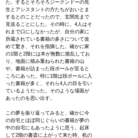
た。するとそろそろジークンドーの先
生とアシスタントの方たちがおいとま
するとのことだったので、玄関先まで
見送ることにした。その時に、4人はそ
れまで口にしなかったが、自分の家に
所蔵されている書籍の多さについて改
めて驚き、それを指摘した。確かに家
の1階と2階には本が無数に散乱してお
り、地面に積み重ねられた書籍の山
や、書籍が詰まった段ボールが至ると
ころにあった。特に1階は段ボールに入
った書籍が多く、それら4人の目を引い
ているようだった。そのような場面が
あったのを思い出す。
この夢を振り返ってみると、確かに今
の自宅とほぼ同じぐらいの書籍が夢の
中の自宅にもあったように思う。起床
して2階の書斎に上がって来た時、机の