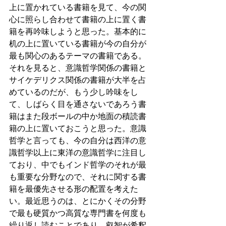
上に置かれている書籍を見て、今の関
心に照らし合わせて書籍の上に置く書
籍を再吟味しようと思った。基本的に
机の上に置いている書籍が今の自分が
最も関心のあるテーマの書籍である。
それを見ると、意識哲学関係の書籍と
サイケデリクス関係の書籍が大半を占
めているのだが、もう少し吟味をし
て、しばらく目を通さないであろう書
籍はまた段ボールの中か地面の積読書
籍の上に置いておこうと思った。意識
哲学と言っても、今の自分は西洋の意
識哲学以上に東洋の意識哲学に注目し
ており、中でもインド哲学のそれが最
も重要な分野なので、それに関する書
籍を最優先させる形の配置を考えた
い。最近思うのは、とにかくその分野
で最も硬質かつ高質な専門書を何度も
繰り返し読むことであり、叡智が希釈