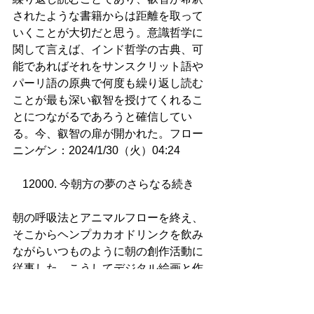
されたような書籍からは距離を取って
いくことが大切だと思う。意識哲学に
関して言えば、インド哲学の古典、可
能であればそれをサンスクリット語や
パーリ語の原典で何度も繰り返し読む
ことが最も深い叡智を授けてくれるこ
とにつながるであろうと確信してい
る。今、叡智の扉が開かれた。フロー
ニンゲン：2024/1/30（火）04:24
12000. 今朝方の夢のさらなる続き   
朝の呼吸法とアニマルフローを終え、
そこからヘンプカカオドリンクを飲み
ながらいつものように朝の創作活動に
従事した。こうしてデジタル絵画と作
曲をすることもまた自分の阿頼耶識へ
の良い薫習となる。それは創作精神を