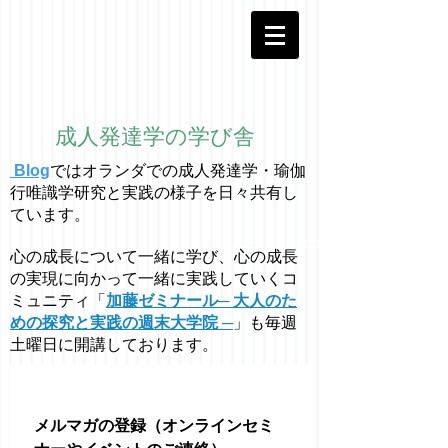
成人発達学の学び舎
Blog
ではオラ
ン
ダでの成人発達学・
瑜伽
行唯識学
研究と実践の様子を日々共有し
ています。
心の成長について一緒に学び、心の成長
の実現に向かって一緒に実践していくコ
ミュニティ「
加藤ゼミナール─ 大人のた
めの探究と実践の週末大学院 ─
」も毎週
土曜日に開講しております。
メルマガの登録（オンラインセミ