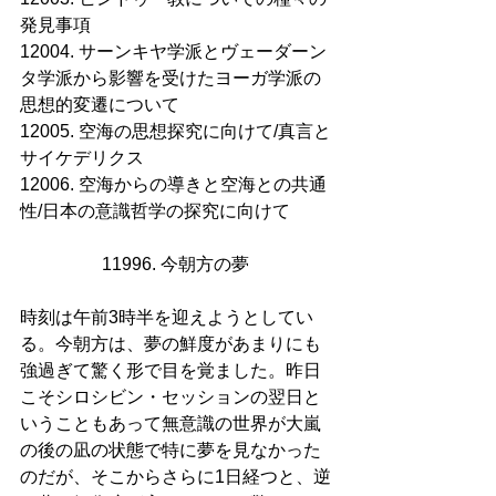
発見事項
12004. サーンキヤ学派とヴェーダーン
タ学派から影響を受けたヨーガ学派の
思想的変遷について
12005. 空海の思想探究に向けて/真言と
サイケデリクス
12006. 空海からの導きと空海との共通
性/日本の意識哲学の探究に向けて
11996. 今朝方の夢 
時刻は午前3時半を迎えようとしてい
る。今朝方は、夢の鮮度があまりにも
強過ぎて驚く形で目を覚ました。昨日
こそシロシビン・セッションの翌日と
いうこともあって無意識の世界が大嵐
の後の凪の状態で特に夢を見なかった
のだが、そこからさらに1日経つと、逆