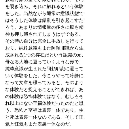
を覗き込み、それに触れるという体験
をした。当然ながら通常の意識状態で
はそうした体験は錯乱を引き起こすだ
ろう。あまりの情報量の多さに脳も精
神も押し潰されてしまうはずである。
その時の自分は完全に手放しを行って
おり、純粋意識もまた阿頼耶識から生
成される1つの存在だという認識の元、
母なる大地に還っていくような形で、
純粋意識が生まれた阿頼耶識に還って
いく体験をした。今こうやって冷静に
なって文章を綴ってみると、そのよう
な体験だと捉えることができれば、あ
の体験は恐怖体験ではなく、むしろそ
れ以上にない至福体験だったのだと思
う。恐怖と至福は表裏一体であり、生
と死は表裏一体なのである。そして正
気と狂気もまた表裏一体なのだ。