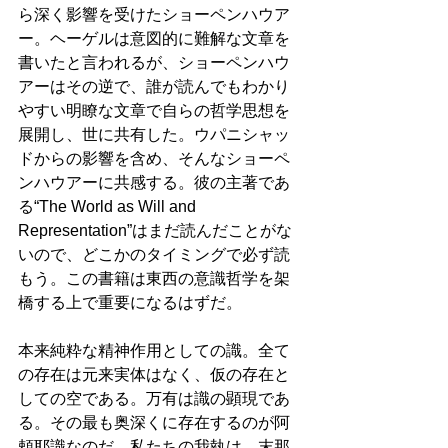
ら深く影響を受けたショーペンハウア
ー。ヘーゲルは意図的に難解な文章を
書いたと言われるが、ショーペンハウ
アーはその逆で、誰が読んでもわかり
やすい明瞭な文章で自らの哲学思想を
展開し、世に共有した。ウパニシャッ
ドからの影響を含め、そんなショーペ
ンハウアーに共感する。彼の主著であ
る“The World as Will and 
Representation”はまだ読んだことがな
いので、どこかのタイミングで必ず読
もう。この書籍は東西の意識哲学を架
橋する上で重要になるはずだ。
本来純粋な精神作用としての識。全て
の存在は元来実体はなく、仮の存在と
しての空である。万有は識の顕現であ
る。その最も奥深くに存在するのが阿
頼耶識なのだ。私たちの我執は、末那