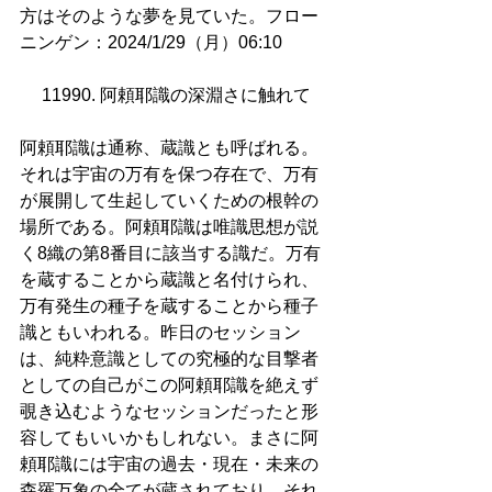
方はそのような夢を見ていた。フロー
ニンゲン：2024/1/29（月）06:10
11990. 阿頼耶識の深淵さに触れて
阿頼耶識は通称、蔵識とも呼ばれる。
それは宇宙の万有を保つ存在で、万有
が展開して生起していくための根幹の
場所である。阿頼耶識は唯識思想が説
く8織の第8番目に該当する識だ。万有
を蔵することから蔵識と名付けられ、
万有発生の種子を蔵することから種子
識ともいわれる。昨日のセッション
は、純粋意識としての究極的な目撃者
としての自己がこの阿頼耶識を絶えず
覗き込むようなセッションだったと形
容してもいいかもしれない。まさに阿
頼耶識には宇宙の過去・現在・未来の
森羅万象の全てが蔵されており、それ