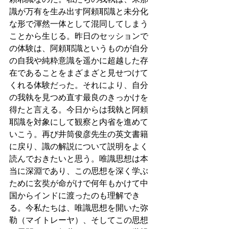
識が万有を生み出す阿頼耶識と未分化
な形で渾然一体として混同してしまう
ことから生じる。昨日のセッションで
の体験は、阿頼耶識というものが自分
の自我や純粋意識を遥かに超越した存
在であることをまざまざと見せつけて
くれる体験だった。それにより、自分
の我執を見つめ直す最良のきっかけを
得たと言える。今日からは我執と阿頼
耶識を対象にして観察と内省を進めて
いこう。再び井筒俊彦先生の英文書籍
に戻り、識の解説について説明をよく
読んでおきたいと思う。唯識思想は本
当に深淵であり、この思想を深く学ぶ
ために玄奘が命がけで何年もかけて中
国からインドに渡ったのも理解でき
る。今私たちは、唯識思想を開いた弥
勒（マイトレーヤ）、そしてこの思想