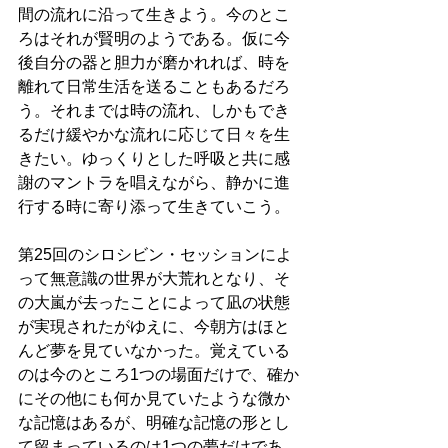
間の流れに沿って生きよう。今のとこ
ろはそれが賢明のようである。仮に今
後自分の器と胆力が磨かれれば、時を
離れて日常生活を送ることもあるだろ
う。それまでは時の流れ、しかもでき
るだけ緩やかな流れに応じて日々を生
きたい。ゆっくりとした呼吸と共に感
謝のマントラを唱えながら、静かに進
行する時に寄り添って生きていこう。
第25回のシロシビン・セッションによ
って無意識の世界が大荒れとなり、そ
の大嵐が去ったことによって凪の状態
が実現されたがゆえに、今朝方はほと
んど夢を見ていなかった。覚えている
のは今のところ1つの場面だけで、確か
にその他にも何か見ていたような微か
な記憶はあるが、明確な記憶の形とし
て留まっているのは1つの夢だけであ