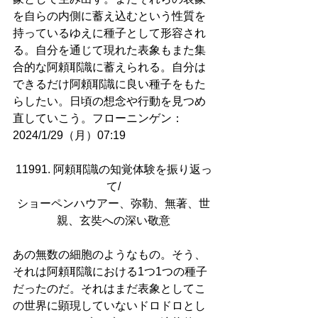
を自らの内側に蓄え込むという性質を
持っているゆえに種子として形容され
る。自分を通じて現れた表象もまた集
合的な阿頼耶識に蓄えられる。自分は
できるだけ阿頼耶識に良い種子をもた
らしたい。日頃の想念や行動を見つめ
直していこう。フローニンゲン：
2024/1/29（月）07:19
11991. 阿頼耶識の知覚体験を振り返っ
て/
ショーペンハウアー、弥勒、無著、世
親、玄奘への深い敬意
あの無数の細胞のようなもの。そう、
それは阿頼耶識における1つ1つの種子
だったのだ。それはまだ表象としてこ
の世界に顕現していないドロドロとし