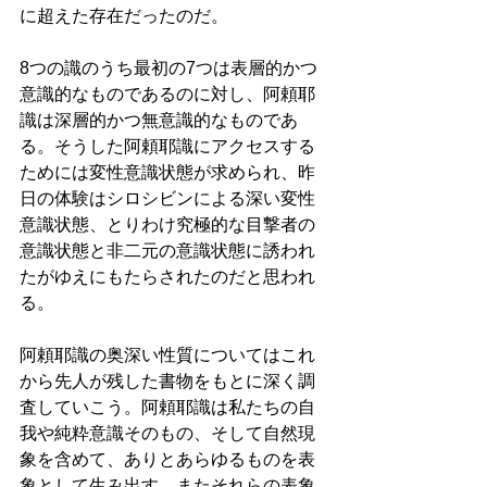
に超えた存在だったのだ。
8つの識のうち最初の7つは表層的かつ
意識的なものであるのに対し、阿頼耶
識は深層的かつ無意識的なものであ
る。そうした阿頼耶識にアクセスする
ためには変性意識状態が求められ、昨
日の体験はシロシビンによる深い変性
意識状態、とりわけ究極的な目撃者の
意識状態と非二元の意識状態に誘われ
たがゆえにもたらされたのだと思われ
る。
阿頼耶識の奥深い性質についてはこれ
から先人が残した書物をもとに深く調
査していこう。阿頼耶識は私たちの自
我や純粋意識そのもの、そして自然現
象を含めて、ありとあらゆるものを表
象として生み出す。またそれらの表象