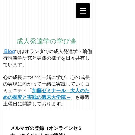
成人発達学の学び舎
Blog
ではオラ
ン
ダでの成人発達学・
瑜伽
行唯識学
研究と実践の様子を日々共有し
ています。
心の成長について一緒に学び、心の成長
の実現に向かって一緒に実践していくコ
ミュニティ「
加藤ゼミナール─ 大人のた
めの探究と実践の週末大学院 ─
」も毎週
土曜日に開講しております。
メルマガの登録（オンラインセミ