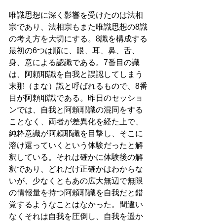
唯識思想に深く影響を受けたのは法相
宗であり、法相宗もまた唯識思想の8識
の考え方を大切にする。8識を構成する
最初の6つは順に、眼、耳、鼻、舌、
身、意による認識である。7番目の識
は、阿頼耶識を自我と誤認してしまう
末那（まな）識と呼ばれるもので、8番
目が阿頼耶識である。昨日のセッショ
ンでは、自我と阿頼耶識の混同をする
ことなく、両者が差異化を経た上で、
純粋意識が阿頼耶識を目撃し、そこに
溶け還っていくという体験だったと解
釈している。それは確かに体験後の解
釈であり、どれだけ正確かはわからな
いが、少なくともあの広大無辺で無限
の情報量を持つ阿頼耶識を自我だと錯
覚するようなことはなかった。間違い
なくそれは自我を圧倒し、自我を遥か