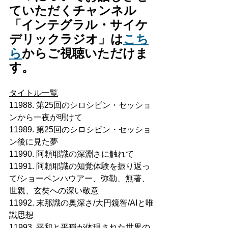
ていただくチャンネル
「インテグラル・サイケ
デリックラジオ」は
こち
ら
からご視聴いただけま
す。
タイトル一覧
11988. 第25回のシロシビン・セッショ
ンから一夜が明けて
11989. 第25回のシロシビン・セッショ
ン後に見た夢
11990. 阿頼耶識の深淵さに触れて
11991. 阿頼耶識の知覚体験を振り返っ
て/ショーペンハウアー、弥勒、無著、
世親、玄奘への深い敬意
11992. 末那識の奥深さ/大円鏡智/AIと唯
識思想
11993. 平和と平穏が体現された世界の