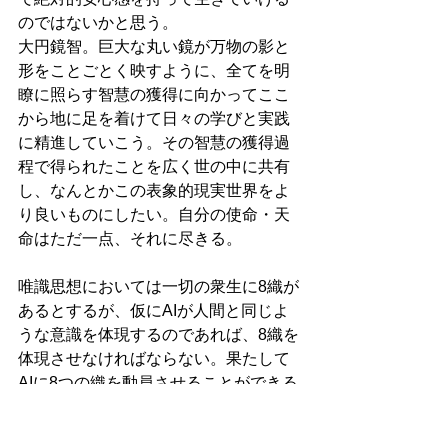
のではないかと思う。
大円鏡智。巨大な丸い鏡が万物の影と
形をことごとく映すように、全てを明
瞭に照らす智慧の獲得に向かってここ
から地に足を着けて日々の学びと実践
に精進していこう。その智慧の獲得過
程で得られたことを広く世の中に共有
し、なんとかこの表象的現実世界をよ
り良いものにしたい。自分の使命・天
命はただ一点、それに尽きる。
唯識思想においては一切の衆生に8織が
あるとするが、仮にAIが人間と同じよ
うな意識を体現するのであれば、8織を
体現させなければならない。果たして
AIに8つの織を動員させることができる
のだろうか。もちろんAIの知性を人間
の知性とは別のものと見立て、無理に