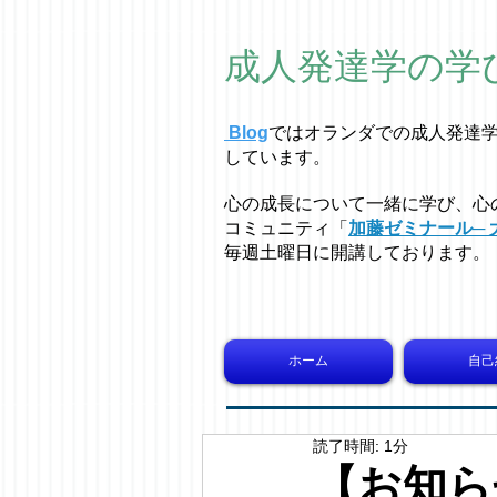
成人発達学の学
Blog
ではオラ
ン
ダでの成人発達
しています。
心の成長について一緒に学び、心
コミュニティ「
加藤ゼミナール─ 
毎週土曜日に開講しております。
ホーム
自己
読了時間: 1分
【お知らせ】