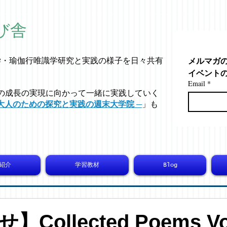
び舎
メルマガ
学・
瑜伽行唯識学
研究と実践の様子を日々共有
イベント
Email
*
の成長の実現に向かって一緒に実践していく
大人のための探究と実践の週末大学院 ─
」も
紹介
学習教材
Blog
Collected Poems Vo