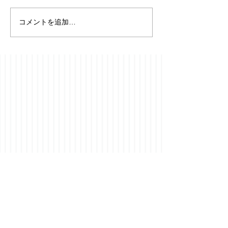
コメントを追加…
【フローニンゲ
⭐️YouTubeチャンネル開
便り】19087-19
設のお知らせ成人発達学
2026年8月4日
とリアリティ探究を、
日々の耳学習に