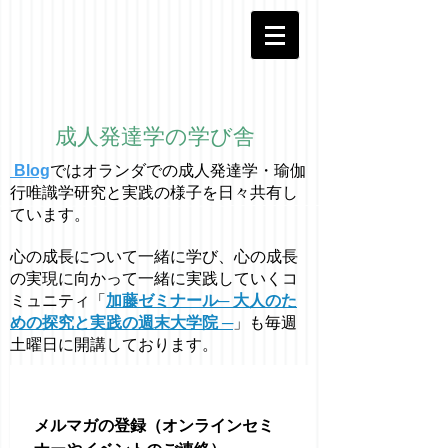
成人発達学の学び舎
Blog
ではオラ
ン
ダでの成人発達学・
瑜伽
行唯識学
研究と実践の様子を日々共有し
ています。
心の成長について一緒に学び、心の成長
の実現に向かって一緒に実践していくコ
ミュニティ「
加藤ゼミナール─ 大人のた
めの探究と実践の週末大学院 ─
」も毎週
土曜日に開講しております。
メルマガの登録（オンラインセミ