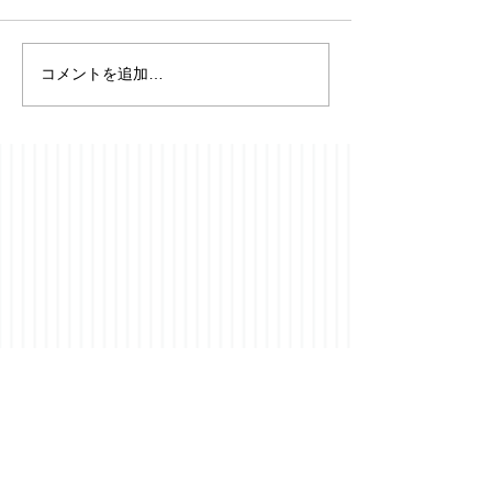
コメントを追加…
【フローニンゲ
⭐️YouTubeチャンネル開
便り】19091-19
設のお知らせ成人発達学
2026年8月5日
とリアリティ探究を、
日々の耳学習に