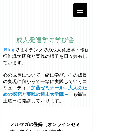
成人発達学の学び舎
Blog
ではオラ
ン
ダでの成人発達学・
瑜伽
行唯識学
研究と実践の様子を日々共有し
ています。
心の成長について一緒に学び、心の成長
の実現に向かって一緒に実践していくコ
ミュニティ「
加藤ゼミナール─ 大人のた
めの探究と実践の週末大学院 ─
」も毎週
土曜日に開講しております。
メルマガの登録（オンラインセミ