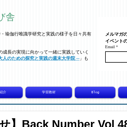
び舎
メルマガ
学・
瑜伽行唯識学
研究と実践の様子を日々共有
イベント
Email
*
の成長の実現に向かって一緒に実践していく
大人のための探究と実践の週末大学院 ─
」も
紹介
学習教材
Blog
Back Number Vol 48