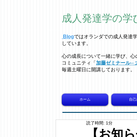
成人発達学の学
Blog
ではオラ
ン
ダでの成人発達
しています。
心の成長について一緒に学び、心
コミュニティ「
加藤ゼミナール─ 
毎週土曜日に開講しております。
ホーム
自己
読了時間: 1分
【お知らせ】