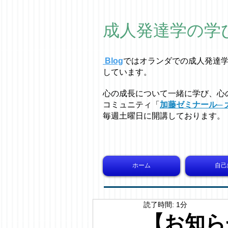
成人発達学の学
Blog
ではオラ
ン
ダでの成人発達
しています。
心の成長について一緒に学び、心
コミュニティ「
加藤ゼミナール─ 
毎週土曜日に開講しております。
ホーム
自己
読了時間: 1分
【お知らせ】