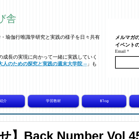
び舎
メルマガ
学・
瑜伽行唯識学
研究と実践の様子を日々共有
イベント
Email
*
の成長の実現に向かって一緒に実践していく
大人のための探究と実践の週末大学院 ─
」も
紹介
学習教材
Blog
Back Number Vol 45