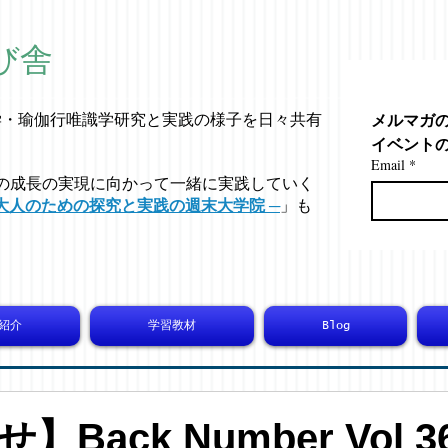
び舎
メルマガ
学・
瑜伽行唯識学
研究と実践の様子を日々共有
イベント
Email
*
の成長の実現に向かって一緒に実践していく
大人のための探究と実践の週末大学院 ─
」も
紹介
学習教材
Blog
Back Number Vol 36