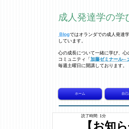
成人発達学の学
Blog
ではオラ
ン
ダでの成人発達
しています。
心の成長について一緒に学び、心
コミュニティ「
加藤ゼミナール─ 
毎週土曜日に開講しております。
ホーム
自己
読了時間: 1分
【お知らせ】