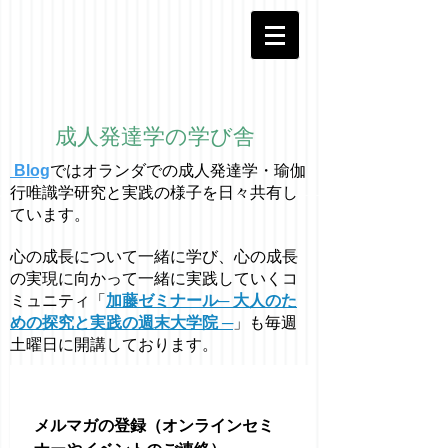
成人発達学の学び舎
Blog
ではオラ
ン
ダでの成人発達学・
瑜伽
行唯識学
研究と実践の様子を日々共有し
ています。
心の成長について一緒に学び、心の成長
の実現に向かって一緒に実践していくコ
ミュニティ「
加藤ゼミナール─ 大人のた
めの探究と実践の週末大学院 ─
」も毎週
土曜日に開講しております。
メルマガの登録（オンラインセミ