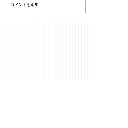
コメントを追加…
【フローニンゲ
⭐️YouTubeチャンネル開
便り】19097-19
設のお知らせ成人発達学
2026年8月7日
とリアリティ探究を、
日々の耳学習に